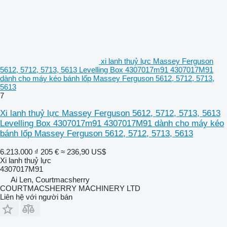
xi lanh thuỷ lực Massey Ferguson
5612, 5712, 5713, 5613 Levelling Box 4307017m91 4307017M91
dành cho máy kéo bánh lốp Massey Ferguson 5612, 5712, 5713,
5613
7
Xi lanh thuỷ lực Massey Ferguson 5612, 5712, 5713, 5613
Levelling Box 4307017m91 4307017M91 dành cho máy kéo
bánh lốp Massey Ferguson 5612, 5712, 5713, 5613
6.213.000 ₫
205 €
≈ 236,90 US$
Xi lanh thuỷ lực
4307017M91
Ai Len, Courtmacsherry
COURTMACSHERRY MACHINERY LTD
Liên hệ với người bán