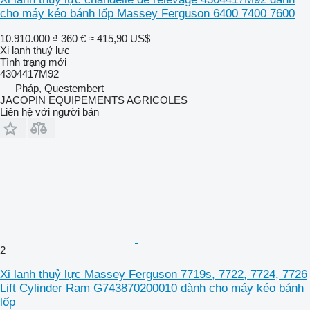
cho máy kéo bánh lốp Massey Ferguson 6400 7400 7600
10.910.000 ₫
360 €
≈ 415,90 US$
Xi lanh thuỷ lực
Tình trạng
mới
4304417M92
Pháp, Questembert
JACOPIN EQUIPEMENTS AGRICOLES
Liên hệ với người bán
2
Xi lanh thuỷ lực Massey Ferguson 7719s, 7722, 7724, 7726
Lift Cylinder Ram G743870200010 dành cho máy kéo bánh
lốp