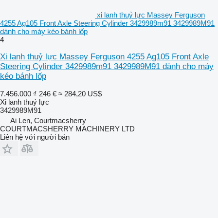
xi lanh thuỷ lực Massey Ferguson
4255 Ag105 Front Axle Steering Cylinder 3429989m91 3429989M91
dành cho máy kéo bánh lốp
4
Xi lanh thuỷ lực Massey Ferguson 4255 Ag105 Front Axle
Steering Cylinder 3429989m91 3429989M91 dành cho máy
kéo bánh lốp
7.456.000 ₫
246 €
≈ 284,20 US$
Xi lanh thuỷ lực
3429989M91
Ai Len, Courtmacsherry
COURTMACSHERRY MACHINERY LTD
Liên hệ với người bán