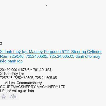
3
Xi lanh thuỷ lực Massey Ferguson 5711 Steering Cylinder
Ram 725/546, 7252460505, 725.24.605.05 dành cho máy
kéo bánh lốp
20.490.000 ₫
676 €
≈ 781,10 US$
Xi lanh thuỷ lực
725/546, 7252460505, 725.24.605.05
Ai Len, Courtmacsherry
COURTMACSHERRY MACHINERY LTD
Liên hệ với người bán