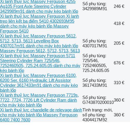
Xi lanh thuỷ lực Massey Ferguson 4255
Số phụ tùng:
Ag105 Front Axle Steering Cylinder
246 €
3429989M91
3429989m91 dành cho máy kéo bánh lốp
Xi lanh thuỷ lực Massey Ferguson Xi lanh
treo liên kết ba điểm 5410 4302693M95
418 €
dành cho máy kéo bánh lốp Massey
Ferguson 5410
Xi lanh thuỷ lực Massey Ferguson 5612,
5712, 5713, 5613 Levelling Box
Số phụ tùng:
205 €
4307017m91 dành cho máy kéo bánh lốp
4307017M91
Massey Ferguson 5612, 5712, 5713, 5613
Xi lanh thuỷ lực Massey Ferguson 5711
Số phụ tùng:
Steering Cylinder Ram 725/546,
725/546,
676 €
7252460505, 725.24.605.05 dành cho máy
7252460505,
kéo bánh lốp
725.24.605.05
Xi lanh thuỷ lực Massey Ferguson 6100,
6200 Ser. 6160 Hydraulic Lift Assistor
Số phụ tùng:
310 €
Cylinder 3617433m91 dành cho máy kéo
3617433M91
bánh lốp
Xi lanh thuỷ lực Massey Ferguson 7719s,
Số phụ tùng:
7722, 7724, 7726 Lift Cylinder Ram dành
360 €
G743870200010
cho máy kéo bánh lốp
Xi lanh thuỷ lực chandelle de relevage dành
Tình trạng: mới,
cho máy kéo bánh lốp Massey Ferguson
số phụ tùng:
360 €
6400 7400 7600
4304417M92