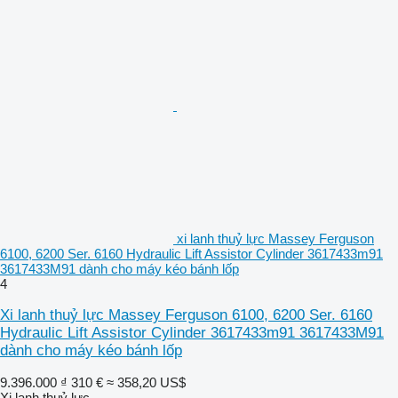
xi lanh thuỷ lực Massey Ferguson
6100, 6200 Ser. 6160 Hydraulic Lift Assistor Cylinder 3617433m91
3617433M91 dành cho máy kéo bánh lốp
4
Xi lanh thuỷ lực Massey Ferguson 6100, 6200 Ser. 6160
Hydraulic Lift Assistor Cylinder 3617433m91 3617433M91
dành cho máy kéo bánh lốp
9.396.000 ₫
310 €
≈ 358,20 US$
Xi lanh thuỷ lực