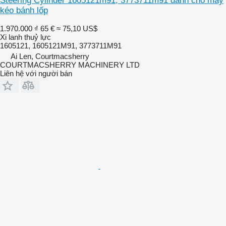
Steering Cylinder 1605121m91, 3773711m91 dành cho máy
kéo bánh lốp
1.970.000 ₫
65 €
≈ 75,10 US$
Xi lanh thuỷ lực
1605121, 1605121M91, 3773711M91
Ai Len, Courtmacsherry
COURTMACSHERRY MACHINERY LTD
Liên hệ với người bán