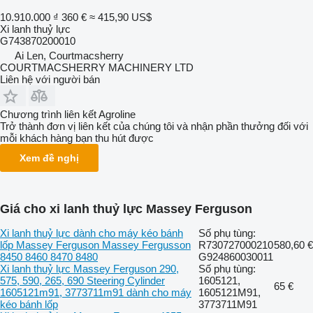
10.910.000 ₫
360 €
≈ 415,90 US$
Xi lanh thuỷ lực
G743870200010
Ai Len, Courtmacsherry
COURTMACSHERRY MACHINERY LTD
Liên hệ với người bán
Chương trình liên kết Agroline
Trở thành đơn vị liên kết của chúng tôi và nhận phần thưởng đối với
mỗi khách hàng bạn thu hút được
Xem đề nghị
Giá cho xi lanh thuỷ lực Massey Ferguson
Xi lanh thuỷ lực dành cho máy kéo bánh
Số phụ tùng:
lốp Massey Ferguson Massey Fergusson
R730727000210
580,60 €
8450 8460 8470 8480
G924860030011
Xi lanh thuỷ lực Massey Ferguson 290,
Số phụ tùng:
575, 590, 265, 690 Steering Cylinder
1605121,
65 €
1605121m91, 3773711m91 dành cho máy
1605121M91,
kéo bánh lốp
3773711M91