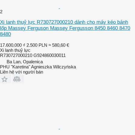
2
Xi lanh thuỷ lực R730727000210 dành cho máy kéo bánh
lốp Massey Ferguson Massey Fergusson 8450 8460 8470
8480
17.600.000 ₫
2.500 PLN
≈ 580,60 €
Xi lanh thuỷ lực
R730727000210 G924860030011
Ba Lan, Opalenica
PHU "Karetina" Agnieszka Wilczyńska
Liên hệ với người bán