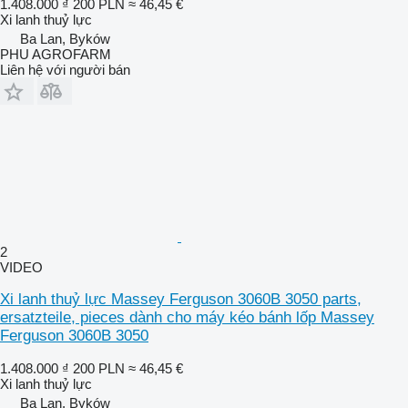
1.408.000 ₫
200 PLN
≈ 46,45 €
Xi lanh thuỷ lực
Ba Lan, Byków
PHU AGROFARM
Liên hệ với người bán
2
VIDEO
Xi lanh thuỷ lực Massey Ferguson 3060B 3050 parts,
ersatzteile, pieces dành cho máy kéo bánh lốp Massey
Ferguson 3060B 3050
1.408.000 ₫
200 PLN
≈ 46,45 €
Xi lanh thuỷ lực
Ba Lan, Byków