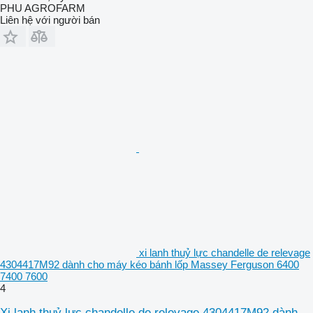
PHU AGROFARM
Liên hệ với người bán
xi lanh thuỷ lực chandelle de relevage
4304417M92 dành cho máy kéo bánh lốp Massey Ferguson 6400
7400 7600
4
Xi lanh thuỷ lực chandelle de relevage 4304417M92 dành