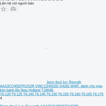
Liên hệ với người bán
bơm thuỷ lực Rexroth
AA10CO45DFR1/52R-VWC12H502D-S4281 MNR. dành cho máy
kéo bánh lốp New Holland T1804B,
T6.120,T6.125,T6.140,T6.145,T6.150,T6.155,T6.160,T6.165,T6.175
4