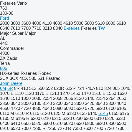
F-series
Vario
760
180-90
Ford
2000
3000
3600
4000
4110
4600
4610
5000
5600
5610
6600
6610
6640
7610
7700
7710
8210
8340
E-series
F-series
TW
Major
Super Major
AL
44C
Commander
4900
ZX
Zaxis
Terra
806
HX-series
R-series
Robex
2CX
3CX
4CX
530
531
Fastrac
John Deere
6M
6R
8R
410
512
550
592
620R
622R
724
740A
810
824
965
1040
1070 E
1110
1120
1170 E
1210
1270
1450
1470
1510 E
1550
1630
1640
1910
1950
2030
2054
2058
2066
2130
2140
2254
2264
2650
2850
3040
3050
3130
3140
3200
3340
3350
3420
3640
3800
4040
4650
4720
4730
4830
4940
5080
5090
5620
5720
5820
6100
6105
6110 M
6110 R
6115
6120
6125 M
6130
6135
6140
6145
6155
6175
6195 M
6195 R
6200
6210
6215
6220
6230
6300
6310
6320
6330
6400
6410
6506
6520
6600
6610
6620
6630
6800
6820
6830
6900
6910
6920
7000
7230 R
7250
7270 R
7350
7600
7700
7720
7730