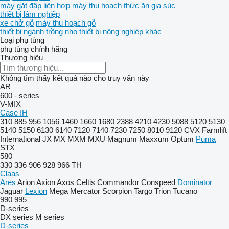
máy gặt đập liên hợp
máy thu hoạch thức ăn gia súc
thiết bị lâm nghiệp
xe chở gỗ
máy thu hoạch gỗ
thiết bị ngành trồng nho
thiết bị nông nghiệp khác
Loại phụ tùng
phụ tùng chính hãng
Thương hiệu
Không tìm thấy kết quả nào cho truy vấn này
AR
600 - series
V-MIX
Case IH
310
885
956
1056
1460
1660
1680
2388
4210
4230
5088
5120
5130
5140
5150
6130
6140
7120
7140
7230
7250
8010
9120
CVX
Farmlift
International
JX
MX
MXM
MXU
Magnum
Maxxum
Optum
Puma
STX
580
330
336
906
928
966
TH
Claas
Ares
Arion
Axion
Axos
Celtis
Commandor
Conspeed
Dominator
Jaguar
Lexion
Mega
Mercator
Scorpion
Targo
Trion
Tucano
990
995
D-series
DX series
M series
D-series