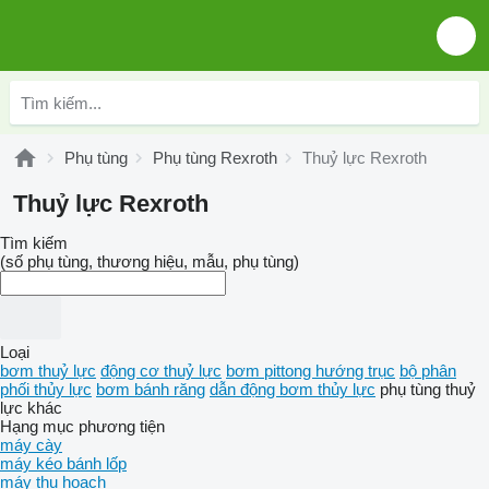
Phụ tùng
Phụ tùng Rexroth
Thuỷ lực Rexroth
Thuỷ lực Rexroth
Tìm kiếm
(số phụ tùng, thương hiệu, mẫu, phụ tùng)
Loại
bơm thuỷ lực
động cơ thuỷ lực
bơm pittong hướng trục
bộ phân
phối thủy lực
bơm bánh răng
dẫn động bơm thủy lực
phụ tùng thuỷ
lực khác
Hạng mục phương tiện
máy cày
máy kéo bánh lốp
máy thu hoạch