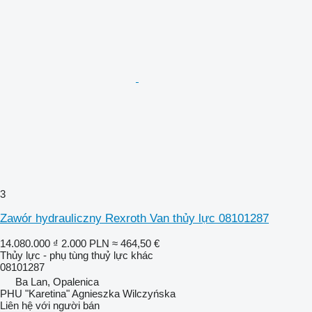
3
Zawór hydrauliczny Rexroth Van thủy lực 08101287
14.080.000 ₫
2.000 PLN
≈ 464,50 €
Thủy lực - phụ tùng thuỷ lực khác
08101287
Ba Lan, Opalenica
PHU "Karetina" Agnieszka Wilczyńska
Liên hệ với người bán