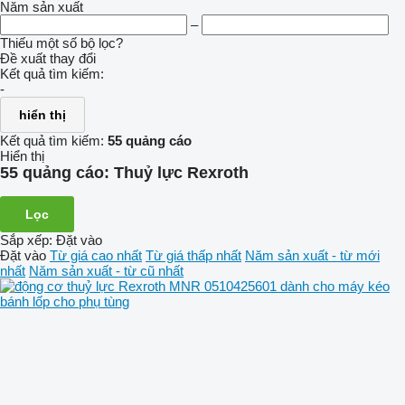
Năm sản xuất
–
Thiếu một số bộ lọc?
Đề xuất thay đổi
Kết quả tìm kiếm:
-
hiển thị
Kết quả tìm kiếm:
55 quảng cáo
Hiển thị
55 quảng cáo:
Thuỷ lực Rexroth
Lọc
Sắp xếp
:
Đặt vào
Đặt vào
Từ giá cao nhất
Từ giá thấp nhất
Năm sản xuất - từ mới
nhất
Năm sản xuất - từ cũ nhất