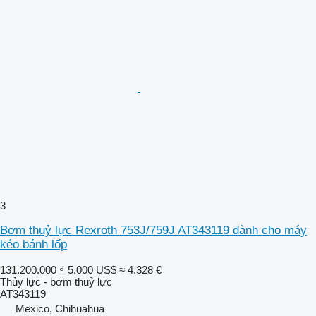
3
Bơm thuỷ lực Rexroth 753J/759J AT343119 dành cho máy
kéo bánh lốp
131.200.000 ₫
5.000 US$
≈ 4.328 €
Thủy lực - bơm thuỷ lực
AT343119
Mexico, Chihuahua