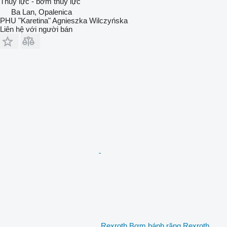
Thủy lực - bơm thuỷ lực
Ba Lan, Opalenica
PHU "Karetina" Agnieszka Wilczyńska
Liên hệ với người bán
Rexroth Bơm bánh răng Rexroth