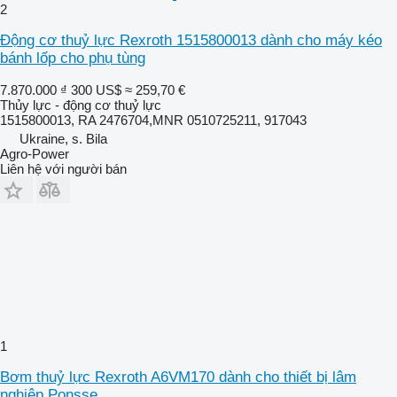
2
Động cơ thuỷ lực Rexroth 1515800013 dành cho máy kéo
bánh lốp cho phụ tùng
7.870.000 ₫
300 US$
≈ 259,70 €
Thủy lực - động cơ thuỷ lực
1515800013, RA 2476704,MNR 0510725211, 917043
Ukraine, s. Bila
Agro-Power
Liên hệ với người bán
1
Bơm thuỷ lực Rexroth A6VM170 dành cho thiết bị lâm
nghiệp Ponsse