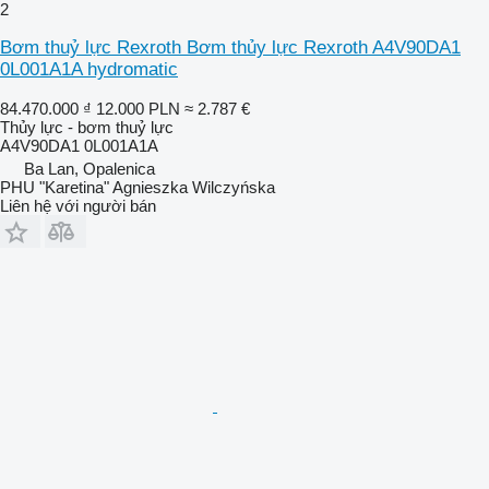
2
Bơm thuỷ lực Rexroth Bơm thủy lực Rexroth A4V90DA1
0L001A1A hydromatic
84.470.000 ₫
12.000 PLN
≈ 2.787 €
Thủy lực - bơm thuỷ lực
A4V90DA1 0L001A1A
Ba Lan, Opalenica
PHU "Karetina" Agnieszka Wilczyńska
Liên hệ với người bán