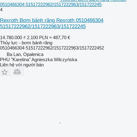
0510466304 51517222962/1517222963/151722245
4
Rexroth Bơm bánh răng Rexroth 0510466304
51517222962/1517222963/151722245
14.780.000 ₫
2.100 PLN
≈ 487,70 €
Thủy lực - bơm bánh răng
0510466304 51517222962/1517222963/1517222452
Ba Lan, Opalenica
PHU "Karetina" Agnieszka Wilczyńska
Liên hệ với người bán