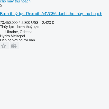
cho máy thu hoạch
5
Bơm thuỷ lực Rexroth A4VG56 dành cho máy thu hoạch
73.450.000 ₫
2.800 US$
≈ 2.423 €
Thủy lực - bơm thuỷ lực
Ukraine, Odessa
Hydro Melitopol
Liên hệ với người bán