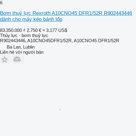
6
Bơm thuỷ lực Rexroth A10CNO45 DFR1/52R R902443446
dành cho máy kéo bánh lốp
83.350.000 ₫
2.750 €
≈ 3.177 US$
Thủy lực - bơm thuỷ lực
R902443446, A10CNO45DFR1/52R, A10CNO45 DFR1/52R
Ba Lan, Lublin
Liên hệ với người bán