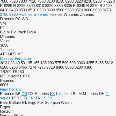
7800
7820
7830
7920
7930
8100
8130
8200
8220
8230
8260 R
8270
R
8285 R
8295
8300
8310
8320
8330
8335 R
8345 R
8370 R
8400
8420
8430
8500
8520
8530
8600
9500
9560
9570
9600
9630
9770
9780
9880
F-series
S-series
T-series
W-series
Z-series
D series
PC
WB
VM
KT
Big M
Big Pack
Big X
M-series
Vision
3650
T-series
ATJ
MRT
MT
Massey Ferguson
30
34
38
40
50
135
165
185
290
575
590
690
3060
4255
5455
5612
6180
6260
6465
7274
7278
7719
8480
8690
9280
9380
TR200
TR250
MC
X-series
XTX
P-series
6001
New Holland
B-series
BB
CR
CX
E-series
FX
L-series
LB
LM
M-series
NH
T-
series
TF
TG
TL
TM
TN
TS
TX
Bear
Buffalo
Elk
Ergo
Fox
Scorpion
Wisent
Ergos
Rexroth
Dorado
Silver