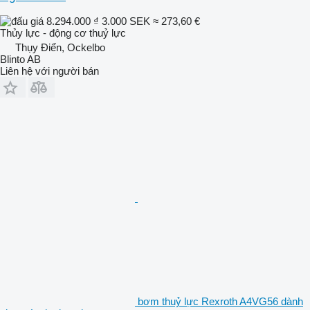
8.294.000 ₫
3.000 SEK
≈ 273,60 €
Thủy lực - động cơ thuỷ lực
Thụy Điển, Ockelbo
Blinto AB
Liên hệ với người bán
bơm thuỷ lực Rexroth A4VG56 dành