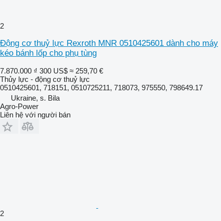
2
Động cơ thuỷ lực Rexroth MNR 0510425601 dành cho máy
kéo bánh lốp cho phụ tùng
7.870.000 ₫
300 US$
≈ 259,70 €
Thủy lực - động cơ thuỷ lực
0510425601, 718151, 0510725211, 718073, 975550, 798649.17
Ukraine, s. Bila
Agro-Power
Liên hệ với người bán
2