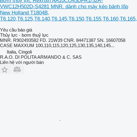
Bơm thuỷ lực Rexroth AA10CO45DFR1/52R-
VWC12H502D-S4281 MNR. dành cho máy kéo bánh lốp
New Holland T1804B,
T6.120,T6.125,T6.140,T6.145,T6.150,T6.155,T6.160,T6.165
Yêu cầu báo giá
Thủy lực - bơm thuỷ lực
MNR. R902493582 FD. 21W39 CNR. 84471387 SN. 16607058
CASE MAXXUM 100,110,115,120,125,130,135,140,145...
Italia, Cingoli
R.A.O. DI POLITA ARMANDO & C. SAS
Liên hệ với người bán