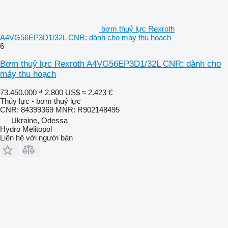
bơm thuỷ lực Rexroth
A4VG56EP3D1/32L CNR: dành cho máy thu hoạch
6
Bơm thuỷ lực Rexroth A4VG56EP3D1/32L CNR: dành cho
máy thu hoạch
73.450.000 ₫
2.800 US$
≈ 2.423 €
Thủy lực - bơm thuỷ lực
CNR: 84399369 MNR: R902148495
Ukraine, Odessa
Hydro Melitopol
Liên hệ với người bán