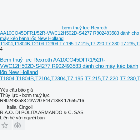
bơm thuỷ lực Rexroth
AA10CO45DFR1/52R-VWC12H502D-S4277 R902493583 dành cho
máy kéo bánh lốp New Holland
T1804,T1804B,T2104,T2304,T7.195,T7.215,T7.220,T7.230,T7.235,T
4
Bơm thuỷ lực Rexroth AA10CO45DFR1/52R-
VWC12H502D-S4277 R902493583 dành cho máy kéo bánh
lốp New Holland
T1804,T1804B,T2104,T2304,T7.195,T7.215,T7.220,T7.230,T
Yêu cầu báo giá
Thủy lực - bơm thuỷ lực
R902493583 23W20 84471388 17655716
Italia, Cingoli
R.A.O. DI POLITA ARMANDO & C. SAS
Liên hệ với người bán