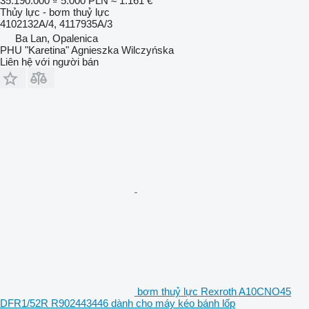
35.190.000 ₫
5.000 PLN
≈ 1.161 €
Thủy lực - bơm thuỷ lực
4102132A/4, 4117935A/3
Ba Lan, Opalenica
PHU "Karetina" Agnieszka Wilczyńska
Liên hệ với người bán
bơm thuỷ lực Rexroth A10CNO45
DFR1/52R R902443446 dành cho máy kéo bánh lốp