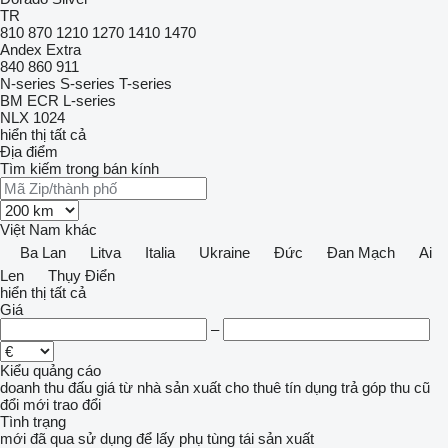
TR
810
870
1210
1270
1410
1470
Andex
Extra
840
860
911
N-series
S-series
T-series
BM
ECR
L-series
NLX 1024
hiển thị tất cả
Địa điểm
Tìm kiếm trong bán kính
Việt Nam
khác
Ba Lan
Litva
Italia
Ukraine
Đức
Đan Mạch
Ai
Len
Thụy Điển
hiển thị tất cả
Giá
–
Kiểu quảng cáo
doanh thu
đấu giá
từ nhà sản xuất
cho thuê
tín dụng
trả góp
thu cũ
đổi mới
trao đổi
Tình trạng
mới
đã qua sử dụng
để lấy phụ tùng
tái sản xuất