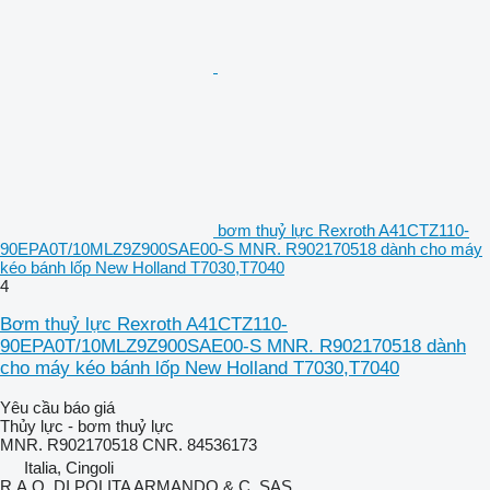
bơm thuỷ lực Rexroth A41CTZ110-
90EPA0T/10MLZ9Z900SAE00-S MNR. R902170518 dành cho máy
kéo bánh lốp New Holland T7030,T7040
4
Bơm thuỷ lực Rexroth A41CTZ110-
90EPA0T/10MLZ9Z900SAE00-S MNR. R902170518 dành
cho máy kéo bánh lốp New Holland T7030,T7040
Yêu cầu báo giá
Thủy lực - bơm thuỷ lực
MNR. R902170518 CNR. 84536173
Italia, Cingoli
R.A.O. DI POLITA ARMANDO & C. SAS