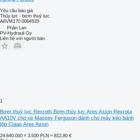
Yêu cầu báo giá
Thủy lực - bơm thuỷ lực
A6VM170 0064939
Phần Lan
PV-Hydrauli Oy
Liên hệ với người bán
1
Bơm thuỷ lực Rexroth Bơm thủy lực Ares Axion Rexrota
AA10V cho xe Massey Ferguson dành cho máy kéo bánh
lốp Claas Ares Axion
24.640.000 ₫
3.500 PLN
≈ 812,80 €