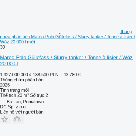
thùng
chứa phân bón Marco-Polo Güllefass / Slurry tanker / Tonne à lisier /
Wóz 20 000 l mới
30
Marco-Polo Güllefass / Slurry tanker / Tonne à lisier / Wóz
20 000 l
1.327.000.000 ₫
188.500 PLN
≈ 43.780 €
Thùng chứa phân bón
2026
Tình trạng
mới
Thể tích
20 m³
Số trục
2
Ba Lan, Poniatowo
DC Sp. z o.o.
Liên hệ với người bán