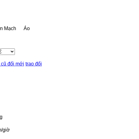
n Mạch
Áo
 cũ đổi mới
trao đổi
g
/giờ