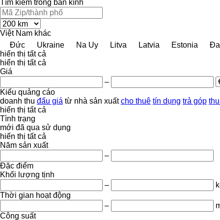
Tìm kiếm trong bán kính
Việt Nam
khác
Đức
Ukraine
Na Uy
Litva
Latvia
Estonia
Đa
hiển thị tất cả
hiển thị tất cả
Giá
–
Kiểu quảng cáo
doanh thu
đấu giá
từ nhà sản xuất
cho thuê
tín dụng
trả góp
thu
hiển thị tất cả
Tình trạng
mới
đã qua sử dụng
hiển thị tất cả
Năm sản xuất
–
Đặc điểm
Khối lượng tịnh
–
k
Thời gian hoạt động
–
m
Công suất