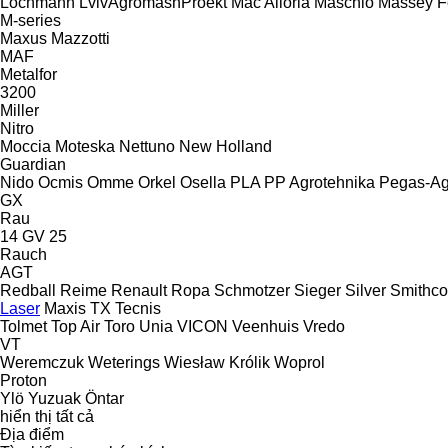
Lochmann
LvivAgromashProekt
Mac Alloria
Maschio
Massey F
M-series
Maxus
Mazzotti
MAF
Metalfor
3200
Miller
Nitro
Moccia
Moteska
Nettuno
New Holland
Guardian
Nido
Ocmis
Omme
Orkel
Osella
PLA
PP Agrotehnika
Pegas-Ag
GX
Rau
14 GV 25
Rauch
AGT
Redball
Reime
Renault
Ropa
Schmotzer
Sieger
Silver
Smithco
Laser
Maxis
TX
Tecnis
Tolmet
Top Air
Toro
Unia
VICON
Veenhuis
Vredo
VT
Weremczuk
Weterings
Wiesław Królik
Woprol
Proton
Ylö
Yuzuak
Öntar
hiển thị tất cả
Địa điểm