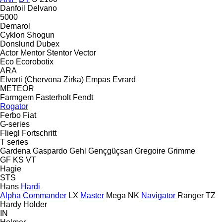
Danfoil
Delvano
5000
Demarol
Cyklon
Shogun
Donslund
Dubex
Actor
Mentor
Stentor
Vector
Eco
Ecorobotix
ARA
Elvorti (Chervona Zirka)
Empas
Evrard
METEOR
Farmgem
Fasterholt
Fendt
Rogator
Ferbo
Fiat
G-series
Fliegl
Fortschritt
T series
Gardena
Gaspardo
Gehl
Gençgüçsan
Gregoire
Grimme
GF
KS
VT
Hagie
STS
Hans
Hardi
Alpha
Commander
LX
Master
Mega
NK
Navigator
Ranger
TZ
Hardy
Holder
IN