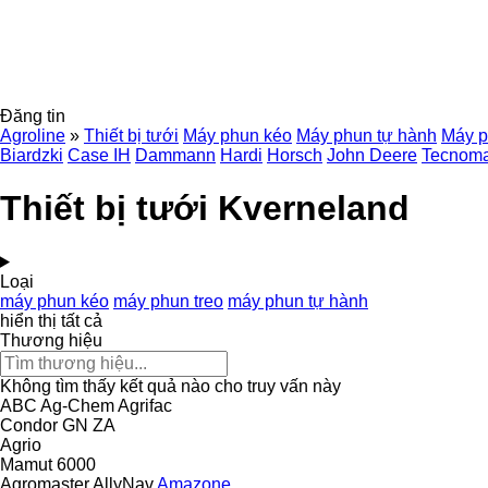
Đăng tin
Agroline
»
Thiết bị tưới
Máy phun kéo
Máy phun tự hành
Máy p
Biardzki
Case IH
Dammann
Hardi
Horsch
John Deere
Tecnom
Thiết bị tưới Kverneland
Loại
máy phun kéo
máy phun treo
máy phun tự hành
hiển thị tất cả
Thương hiệu
Không tìm thấy kết quả nào cho truy vấn này
ABC
Ag-Chem
Agrifac
Condor
GN
ZA
Agrio
Mamut 6000
Agromaster
AllyNav
Amazone