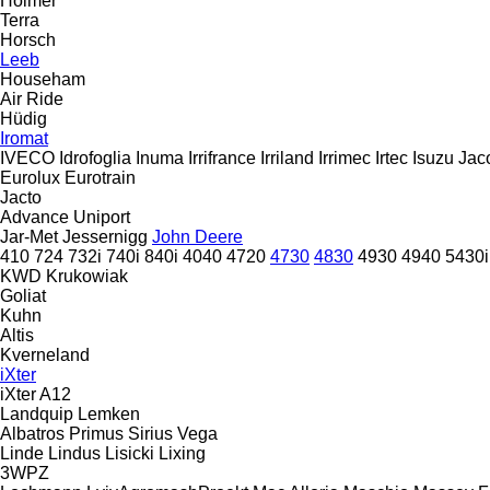
Holmer
Terra
Horsch
Leeb
Househam
Air Ride
Hüdig
Iromat
IVECO
Idrofoglia
Inuma
Irrifrance
Irriland
Irrimec
Irtec
Isuzu
Jac
Eurolux
Eurotrain
Jacto
Advance
Uniport
Jar-Met
Jessernigg
John Deere
410
724
732i
740i
840i
4040
4720
4730
4830
4930
4940
5430i
KWD
Krukowiak
Goliat
Kuhn
Altis
Kverneland
iXter
iXter A12
Landquip
Lemken
Albatros
Primus
Sirius
Vega
Linde
Lindus
Lisicki
Lixing
3WPZ