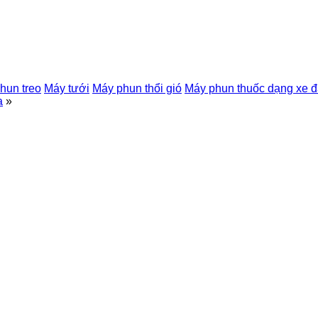
hun treo
Máy tưới
Máy phun thổi gió
Máy phun thuốc dạng xe 
a
»