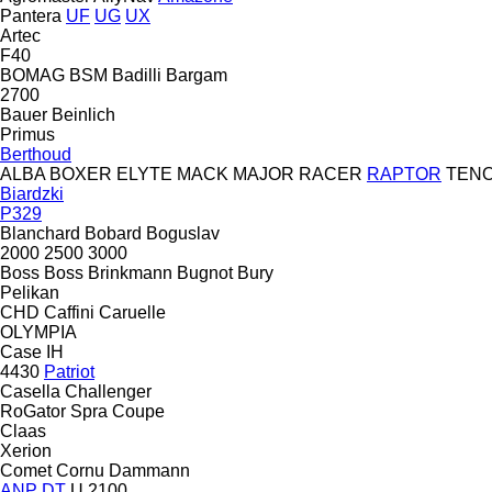
Pantera
UF
UG
UX
Artec
F40
BOMAG
BSM
Badilli
Bargam
2700
Bauer
Beinlich
Primus
Berthoud
ALBA
BOXER
ELYTE
MACK
MAJOR
RACER
RAPTOR
TEN
Biardzki
P329
Blanchard
Bobard
Boguslav
2000
2500
3000
Boss
Boss
Brinkmann
Bugnot
Bury
Pelikan
CHD
Caffini
Caruelle
OLYMPIA
Case IH
4430
Patriot
Casella
Challenger
RoGator
Spra Coupe
Claas
Xerion
Comet
Cornu
Dammann
ANP
DT
U 2100