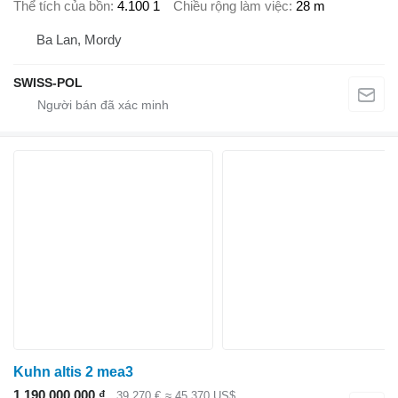
Thể tích của bồn
4.100 1
Chiều rộng làm việc
28 m
Ba Lan, Mordy
SWISS-POL
Kuhn altis 2 mea3
1.190.000.000 ₫
39.270 €
≈ 45.370 US$