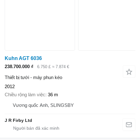
Kuhn AGT 6036
238.700.000 ₫
6.750 £
≈ 7.874 €
Thiết bị tưới - máy phun kéo
2012
Chiều rộng làm việc
36 m
Vương quốc Anh, SLINGSBY
J R Firby Ltd