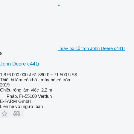
máy bó cỏ tròn John Deere c441r
8
John Deere c441r
1.876.000.000 ₫
61.880 €
≈ 71.500 US$
Thiết bị làm cỏ khô - máy bó cỏ tròn
2019
Chiều rộng làm việc
2,2 m
Pháp, Fr-55100 Verdun
E-FARM GmbH
Liên hệ với người bán