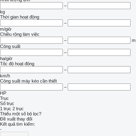
–
kg
Thời gian hoạt động
–
m/giờ
Chiều rộng làm việc
–
m
Công suất
–
ha/giờ
Tốc độ hoạt động
–
km/h
Công suất máy kéo cần thiết
–
HP
Trục
Số trục
1 trục
2 trục
Thiếu một số bộ lọc?
Đề xuất thay đổi
Kết quả tìm kiếm:
-