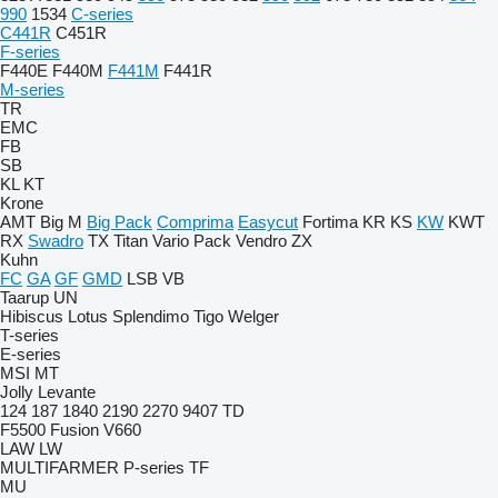
990
1534
C-series
C441R
C451R
F-series
F440E
F440M
F441M
F441R
M-series
TR
EMC
FB
SB
KL
KT
Krone
AMT
Big M
Big Pack
Comprima
Easycut
Fortima
KR
KS
KW
KWT
RX
Swadro
TX
Titan
Vario Pack
Vendro
ZX
Kuhn
FC
GA
GF
GMD
LSB
VB
Taarup
UN
Hibiscus
Lotus
Splendimo
Tigo
Welger
T-series
E-series
MSI
MT
Jolly
Levante
124
187
1840
2190
2270
9407
TD
F5500
Fusion
V660
LAW
LW
MULTIFARMER
P-series
TF
MU