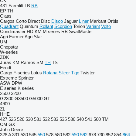
CK
431
Farmlift
LB
RB
EP
TH
Claas
Cargos
Corto
Direct Disc
Disco
Jaguar
Liner
Markant
Orbis
Quadrant
Quantum
Rollant
Scorpion
Torion
Variant
Volto
Condimaster
HD
KM
M series
RB
SwatMaster
Agri Farmer
Agri Star
UM
Chopstar
W-series
ZDK
Juras
KM
Ramos
SM
TH
TS
Fendt
Cargo
F-series
Lotus
Rotana
Slicer
Tigo
Twister
Extreme
Sprinter
ASW
DPW
E series
K series
2500
3200
G2300
G3500
G5000
GT
4900
ZL
HHE
427
525
526
530
531
532
533
535
536
540
541
560
TM
CM
GX
John Deere
328 A
331
530
545
550
578
580
582
590
592
678
730
852
854
864