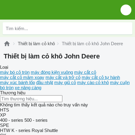
Thiết bị làm cỏ khô
Thiết bị làm cỏ khô John Deere
Thiết bị làm cỏ khô John Deere
Loại
máy bó cỏ tròn
máy đóng kiện vuông
máy cắt cỏ
máy cắt cỏ mâm xoay
máy cắt và trở cỏ
máy cắt cỏ tự hành
máy xúc bánh lốp
đầu nhặt
máy giũ cỏ
máy cào cỏ khô
máy cuộn
bó tròn
xe nâng càng
Thương hiệu
Không tìm thấy kết quả nào cho truy vấn này
HTS
XP
400 - series
500 - series
SPE
HTW
K - series
Royal
Shuttle