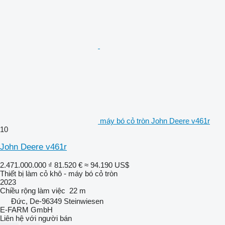
máy bó cỏ tròn John Deere v461r
10
John Deere v461r
2.471.000.000 ₫
81.520 €
≈ 94.190 US$
Thiết bị làm cỏ khô - máy bó cỏ tròn
2023
Chiều rộng làm việc
22 m
Đức, De-96349 Steinwiesen
E-FARM GmbH
Liên hệ với người bán