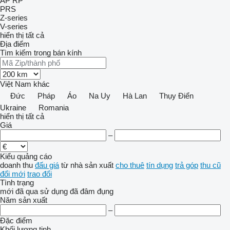
AP
RP
PRS
Z-series
V-series
hiển thị tất cả
Địa điểm
Tìm kiếm trong bán kính
Việt Nam
khác
Đức
Pháp
Áo
Na Uy
Hà Lan
Thụy Điển
Ukraine
Romania
hiển thị tất cả
Giá
–
Kiểu quảng cáo
doanh thu
đấu giá
từ nhà sản xuất
cho thuê
tín dụng
trả góp
thu cũ
đổi mới
trao đổi
Tình trạng
mới
đã qua sử dụng
đã đâm đụng
Năm sản xuất
–
Đặc điểm
Khối lượng tịnh