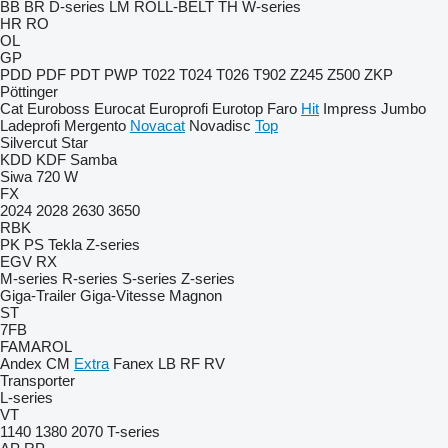
BB
BR
D-series
LM
ROLL-BELT
TH
W-series
HR
RO
OL
GP
PDD
PDF
PDT
PWP
T022
T024
T026
T902
Z245
Z500
ZKP
Pöttinger
Cat
Euroboss
Eurocat
Europrofi
Eurotop
Faro
Hit
Impress
Jumbo
Ladeprofi
Mergento
Novacat
Novadisc
Top
Silvercut
Star
KDD
KDF
Samba
Siwa 720 W
FX
2024
2028
2630
3650
RBK
PK
PS
Tekla
Z-series
EGV
RX
M-series
R-series
S-series
Z-series
Giga-Trailer
Giga-Vitesse
Magnon
ST
7FB
FAMAROL
Andex
CM
Extra
Fanex
LB
RF
RV
Transporter
L-series
VT
1140
1380
2070
T-series