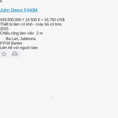
6
John Deere F440M
439.500.000 ₫
14.500 €
≈ 16.750 US$
Thiết bị làm cỏ khô - máy bó cỏ tròn
2015
Chiều rộng làm việc
2 m
Ba Lan, Jabłonna
P.P.W Bartex
Liên hệ với người bán