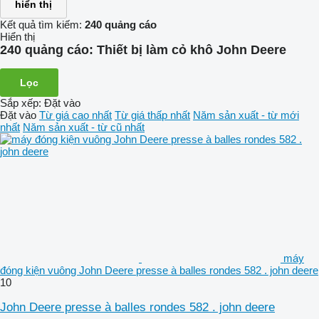
hiển thị
Kết quả tìm kiếm:
240 quảng cáo
Hiển thị
240 quảng cáo:
Thiết bị làm cỏ khô John Deere
Lọc
Sắp xếp
:
Đặt vào
Đặt vào
Từ giá cao nhất
Từ giá thấp nhất
Năm sản xuất - từ mới
nhất
Năm sản xuất - từ cũ nhất
máy
đóng kiện vuông John Deere presse à balles rondes 582 . john deere
10
John Deere presse à balles rondes 582 . john deere