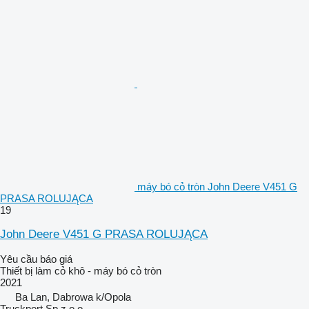
máy bó cỏ tròn John Deere V451 G
PRASA ROLUJĄCA
19
John Deere V451 G PRASA ROLUJĄCA
Yêu cầu báo giá
Thiết bị làm cỏ khô - máy bó cỏ tròn
2021
Ba Lan, Dabrowa k/Opola
Truckport Sp z o.o.