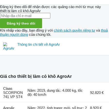
Đăng ký theo dõi để nhận được các quảng cáo mới từ mục này
thiết bị làm cỏ khô
AgroAr
Đăng ký theo dõi
Khi nhấp vào đây, bạn đồng ý với
chính sách quyền riêng tư
và
thoả
thuận người dùng
của chúng tôi.
Thông tin chi tiết về AgroAr
Giá cho thiết bị làm cỏ khô AgroAr
Claas
Năm: 2019, dung tải.: 4.000 kg, tốc
SCORPION
92.820 €
độ: 40 km/h
741 VP ST4
AgroAr
Năm: 2022, tình trạng: mới, số trục: 2
8.920 €