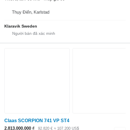
Thụy Điển, Karlstad
Klaravik Sweden
Claas SCORPION 741 VP ST4
2.813.000.000 ₫
92.820 €
≈ 107.200 US$