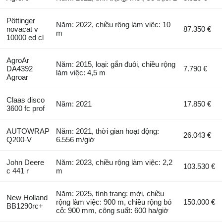
Pöttinger
Năm: 2022, chiều rộng làm việc: 10
novacat v
87.350 €
m
10000 ed cl
AgroAr
Năm: 2015, loại: gắn đuôi, chiều rộng
DA4392
7.790 €
làm việc: 4,5 m
Agroar
Claas disco
Năm: 2021
17.850 €
3600 fc prof
AUTOWRAP
Năm: 2021, thời gian hoạt động:
26.043 €
Q200-V
6.556 m/giờ
John Deere
Năm: 2023, chiều rộng làm việc: 2,2
103.530 €
c 441 r
m
Năm: 2025, tình trạng: mới, chiều
New Holland
rộng làm việc: 900 m, chiều rộng bó
150.000 €
BB1290rc+
cỏ: 900 mm, công suất: 600 ha/giờ