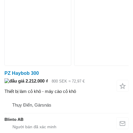
PZ Haybob 300
2.212.000 ₫
800 SEK
≈ 72,97 €
Thiết bị làm cỏ khô - máy cào cỏ khô
Thụy Điển, Gärsnäs
Blinto AB