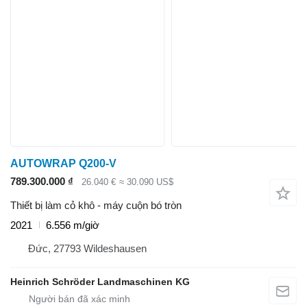
AUTOWRAP Q200-V
789.300.000 ₫
26.040 €
≈ 30.090 US$
Thiết bị làm cỏ khô - máy cuộn bó tròn
2021
6.556 m/giờ
Đức, 27793 Wildeshausen
Heinrich Schröder Landmaschinen KG