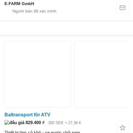
E-FARM GmbH
Baltransport för ATV
829.400 ₫
300 SEK
≈ 27,36 €
Thiết bị làm cỏ khô - xe moóc chở rơm