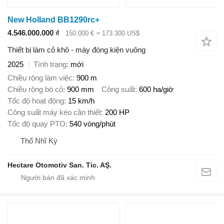
New Holland BB1290rc+
4.546.000.000 ₫
150.000 €
≈ 173.300 US$
Thiết bị làm cỏ khô - máy đóng kiện vuông
2025
Tình trạng
mới
Chiều rộng làm việc
900 m
Chiều rộng bó cỏ
900 mm
Công suất
600 ha/giờ
Tốc độ hoạt động
15 km/h
Công suất máy kéo cần thiết
200 HP
Tốc độ quay PTO
540 vòng/phút
Thổ Nhĩ Kỳ
Hectare Otomotiv San. Tic. AŞ.