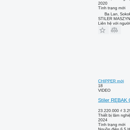
2020
Tình trạng
mới
Ba Lan, Soko
STILER MASZY
Liên hệ với ngườ
CHIPPER mới
18
VIDEO
Stiler RĘBA
23.220.000 ₫
3.2
Thiết bị lâm ngh
2024
Tình trạng
mới
Nguồn điện
6.5 