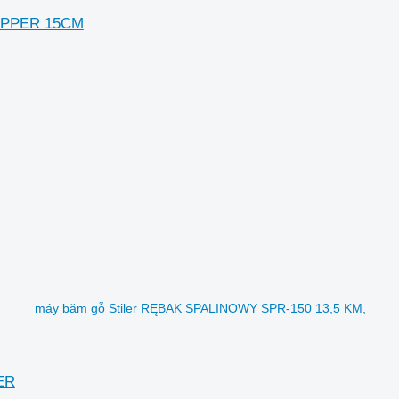
IPPER 15CM
máy băm gỗ Stiler RĘBAK SPALINOWY SPR-150 13,5 KM,
ER