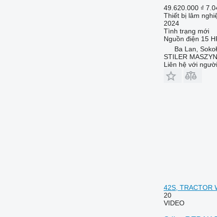
49.620.000 ₫
7.0
Thiết bị lâm ngh
2024
Tình trạng
mới
Nguồn điện
15 H
Ba Lan, Soko
STILER MASZY
Liên hệ với ngườ
42S, TRACTOR 
20
VIDEO