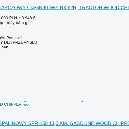
K TARCZOWY CIĄGNIKOWY BX 62R, TRACTOR WOOD CH
.000 PLN
≈ 3.948 €
iệp - máy băm gỗ
łów Podlaski
NY DLA PRZEMYSŁU
i bán
D CHIPPER mới
K SPALINOWY SPR-150 13,5 KM, GASOLINE WOOD CHIPP