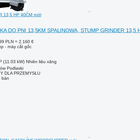
 13,5 HP 40CM mới
ARKA DO PNI 13,5KM SPALINOWA, STUMP GRINDER 13,5 
99 PLN
≈ 2.160 €
ệp - máy cắt gốc
P (11.03 kW)
Nhiên liệu
xăng
łów Podlaski
NY DLA PRZEMYSŁU
i bán