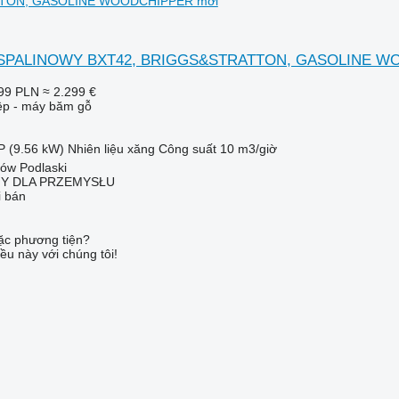
TON, GASOLINE WOODCHIPPER mới
K SPALINOWY BXT42, BRIGGS&STRATTON, GASOLINE 
99 PLN
≈ 2.299 €
iệp - máy băm gỗ
P (9.56 kW)
Nhiên liệu
xăng
Công suất
10 m3/giờ
łów Podlaski
NY DLA PRZEMYSŁU
i bán
c phương tiện?
ều này với chúng tôi!