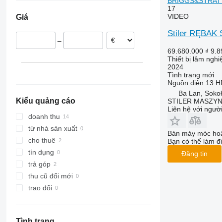
BRIGGS&STRAT
17
VIDEO
Giá
Stiler RĘBA
–
69.680.000 ₫
9.8
Thiết bị lâm ngh
2024
Tình trạng
mới
Nguồn điện
13 H
Ba Lan, Soko
Kiểu quảng cáo
STILER MASZY
Liên hệ với ngườ
doanh thu
từ nhà sản xuất
Bán máy móc hoặ
cho thuê
Bạn có thể làm đi
tín dụng
Đăng tin
trả góp
thu cũ đổi mới
trao đổi
Tình trạng