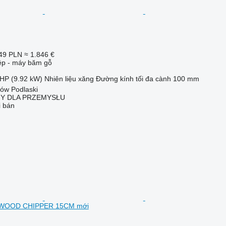
49 PLN
≈ 1.846 €
iệp - máy băm gỗ
 HP (9.92 kW)
Nhiên liệu
xăng
Đường kính tối đa cành
100 mm
łów Podlaski
NY DLA PRZEMYSŁU
i bán
WOOD CHIPPER 15CM mới