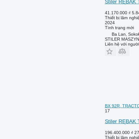
Stiler RĘBA
41.170.000 ₫
5.8
Thiết bị lâm ngh
2024
Tình trạng
mới
Ba Lan, Soko
STILER MASZY
Liên hệ với ngườ
BX 92R, TRACT
17
Stiler RĘBA
196.400.000 ₫
27
Thiết bị lâm ngh