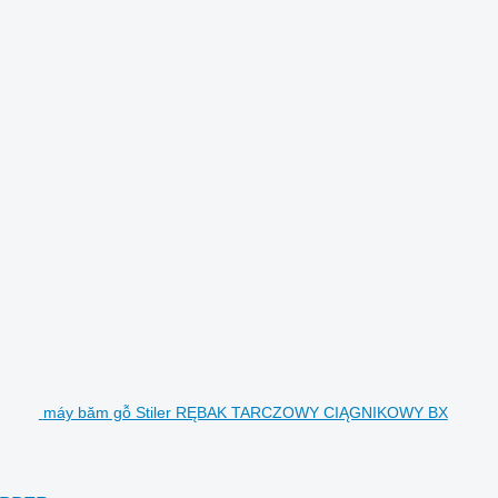
máy băm gỗ Stiler RĘBAK TARCZOWY CIĄGNIKOWY BX