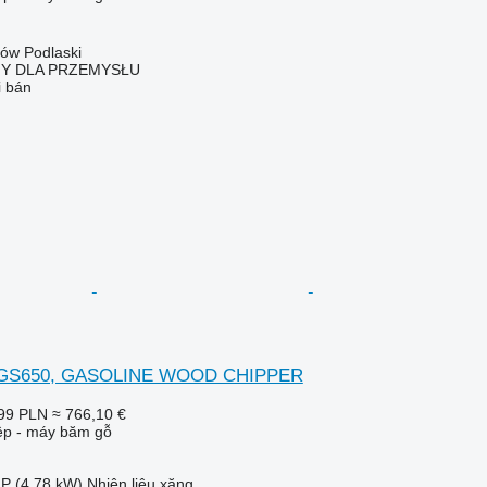
łów Podlaski
NY DLA PRZEMYSŁU
i bán
K GS650, GASOLINE WOOD CHIPPER
99 PLN
≈ 766,10 €
iệp - máy băm gỗ
HP (4.78 kW)
Nhiên liệu
xăng