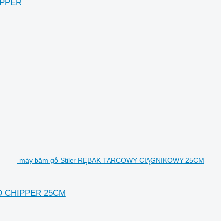
IPPER
máy băm gỗ Stiler RĘBAK TARCOWY CIĄGNIKOWY 25CM
D CHIPPER 25CM