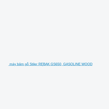
máy băm gỗ Stiler RĘBAK GS650, GASOLINE WOOD