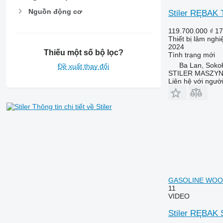
Nguồn động cơ
Stiler RĘBA
119.700.000 ₫
17
Thiết bị lâm ngh
2024
Thiếu một số bộ lọc?
Tình trạng
mới
Ba Lan, Soko
Đề xuất thay đổi
STILER MASZY
Liên hệ với ngườ
Thông tin chi tiết về Stiler
GASOLINE WOO
11
VIDEO
Stiler RĘBA