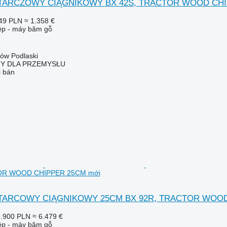
K TARCZOWY CIĄGNIKOWY BX 42S, TRACTOR WOOD CH
49 PLN
≈ 1.358 €
iệp - máy băm gỗ
łów Podlaski
NY DLA PRZEMYSŁU
i bán
OR WOOD CHIPPER 25CM mới
K TARCOWY CIĄGNIKOWY 25CM BX 92R, TRACTOR WOO
.900 PLN
≈ 6.479 €
iệp - máy băm gỗ