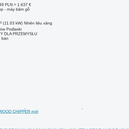
49 PLN
≈ 1.637 €
iệp - máy băm gỗ
P (11.03 kW)
Nhiên liệu
xăng
łów Podlaski
NY DLA PRZEMYSŁU
i bán
WOOD CHIPPER mới