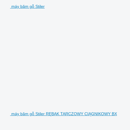
máy băm gỗ Stiler
máy băm gỗ Stiler RĘBAK TARCZOWY CIĄGNIKOWY BX