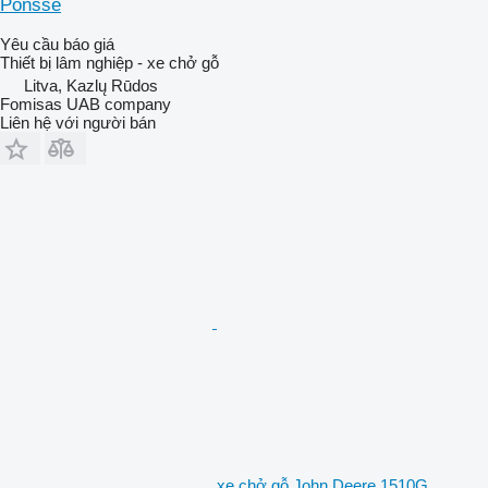
Ponsse
Yêu cầu báo giá
Thiết bị lâm nghiệp - xe chở gỗ
Litva, Kazlų Rūdos
Fomisas UAB company
Liên hệ với người bán
xe chở gỗ John Deere 1510G