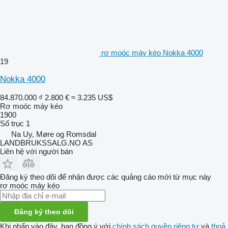
rơ moóc máy kéo Nokka 4000
19
Nokka 4000
84.870.000 ₫
2.800 €
≈ 3.235 US$
Rơ moóc máy kéo
1900
Số trục
1
Na Uy, Møre og Romsdal
LANDBRUKSSALG.NO AS
Liên hệ với người bán
Đăng ký theo dõi để nhận được các quảng cáo mới từ mục này
rơ moóc máy kéo
Đăng ký theo dõi
Khi nhấp vào đây, bạn đồng ý với
chính sách quyền riêng tư
và
thoả