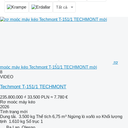
Tất cả
rơ
moóc máy kéo Techmont T-151/1 TECHMONT mới
8
VIDEO
Techmont T-151/1 TECHMONT
235.800.000 ₫
33.500 PLN
≈ 7.780 €
Rơ moóc máy kéo
2026
Tình trạng
mới
Dung tải.
3.500 kg
Thể tích
6,75 m³
Ngừng
lò xo/lò xo
Khối lượng
tịnh
1.610 kg
Số trục
1
Ba Lan, Olesno