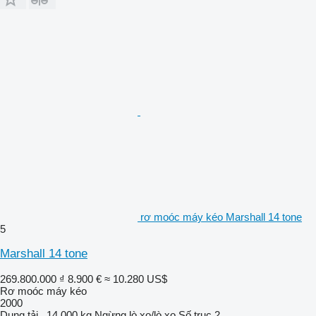
rơ moóc máy kéo Marshall 14 tone
5
Marshall 14 tone
269.800.000 ₫
8.900 €
≈ 10.280 US$
Rơ moóc máy kéo
2000
Dung tải.
14.000 kg
Ngừng
lò xo/lò xo
Số trục
2