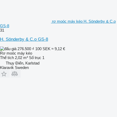
rơ moóc máy kéo H. Sönderby & C.o
GS-8
31
H. Sönderby & C.o GS-8
276.500 ₫
100 SEK
≈ 9,12 €
Rơ moóc máy kéo
Thể tích
2,02 m³
Số trục
1
Thụy Điển, Karlstad
Klaravik Sweden