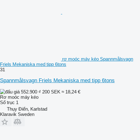
rơ moóc máy kéo Spannmålsvagn
Friels Mekaniska med tipp 6tons
31
Spannmålsvagn Friels Mekaniska med tipp 6tons
552.900 ₫
200 SEK
≈ 18,24 €
Rơ moóc máy kéo
Số trục
1
Thụy Điển, Karlstad
Klaravik Sweden