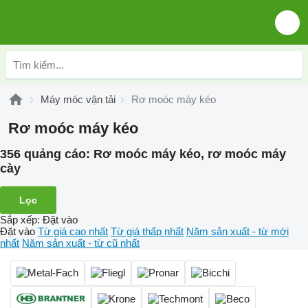
Máy móc vận tải
Rơ moóc máy kéo
Rơ moóc máy kéo
356 quảng cáo:
Rơ moóc máy kéo, rơ moóc máy
cày
Lọc
Sắp xếp
:
Đặt vào
Đặt vào
Từ giá cao nhất
Từ giá thấp nhất
Năm sản xuất - từ mới
nhất
Năm sản xuất - từ cũ nhất