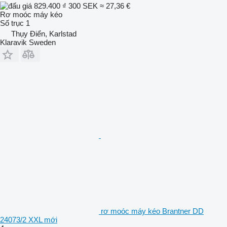
829.400 ₫
300 SEK
≈ 27,36 €
Rơ moóc máy kéo
Số trục
1
Thụy Điển, Karlstad
Klaravik Sweden
rơ moóc máy kéo Brantner DD
24073/2 XXL mới