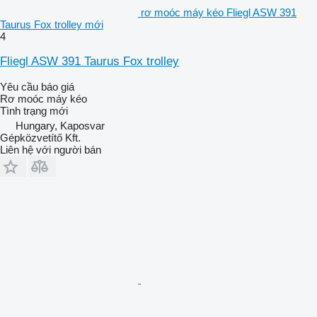
rơ moóc máy kéo Fliegl ASW 391
Taurus Fox trolley mới
4
Fliegl ASW 391 Taurus Fox trolley
Yêu cầu báo giá
Rơ moóc máy kéo
Tình trạng
mới
Hungary, Kaposvar
Gépközvetítő Kft.
Liên hệ với người bán