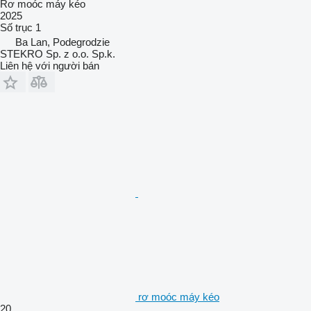
Rơ moóc máy kéo
2025
Số trục
1
Ba Lan, Podegrodzie
STEKRO Sp. z o.o. Sp.k.
Liên hệ với người bán
rơ moóc máy kéo
20