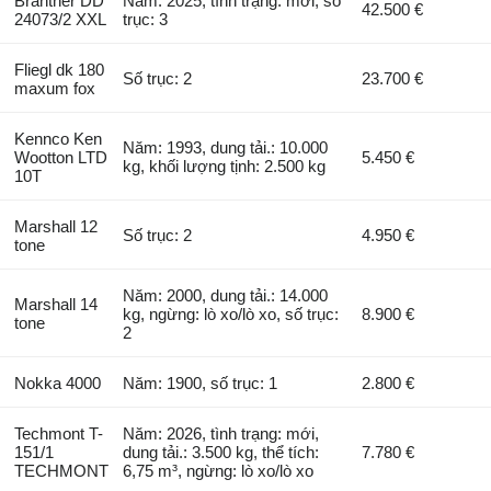
Brantner DD
Năm: 2025, tình trạng: mới, số
42.500 €
24073/2 XXL
trục: 3
Fliegl dk 180
Số trục: 2
23.700 €
maxum fox
Kennco Ken
Năm: 1993, dung tải.: 10.000
Wootton LTD
5.450 €
kg, khối lượng tịnh: 2.500 kg
10T
Marshall 12
Số trục: 2
4.950 €
tone
Năm: 2000, dung tải.: 14.000
Marshall 14
kg, ngừng: lò xo/lò xo, số trục:
8.900 €
tone
2
Nokka 4000
Năm: 1900, số trục: 1
2.800 €
Techmont T-
Năm: 2026, tình trạng: mới,
151/1
dung tải.: 3.500 kg, thể tích:
7.780 €
TECHMONT
6,75 m³, ngừng: lò xo/lò xo