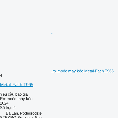
rơ moóc máy kéo Metal-Fach T965
4
Metal-Fach T965
Yêu cầu báo giá
Rơ moóc máy kéo
2024
Số trục
2
Ba Lan, Podegrodzie
STEKRO Sp. z o.o. Sp.k.