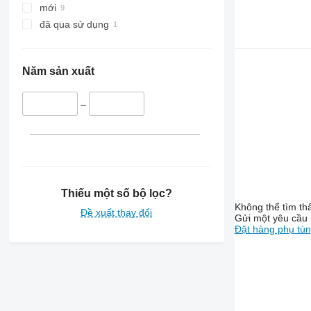
mới
đã qua sử dụng
Năm sản xuất
–
Thiếu một số bộ lọc?
Không thể tìm th
Đề xuất thay đổi
Gửi một yêu cầu 
Đặt hàng phụ tù