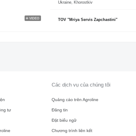
Ukraine, Khorostkiv
VIDEO
TOV "Mriya Servis Zapchastini"
Các dịch vụ của chúng tôi
iện
Quảng cáo trên Agroline
êng tư
Đăng tin
n
Đặt biểu ngữ
roline
Chương trình liên kết