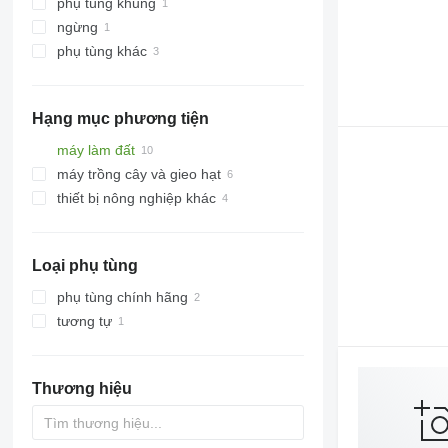
phụ tùng khung
đĩa
ngừng
dao
khung xe
phụ tùng khác
thanh chống
phụ tùng treo khác
các bộ phận thao tác khác
chốt móc
Hạng mục phương tiện
máy làm đất
máy trồng cây và gieo hạt
máy bừa
thiết bị nông nghiệp khác
máy cày sâu
Loại phụ tùng
phụ tùng chính hãng
tương tự
Thương hiệu