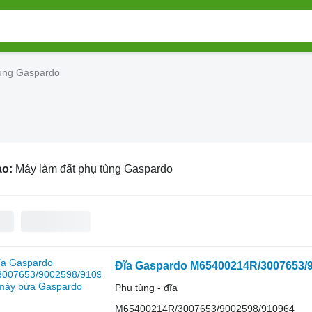
tùng Gaspardo
áo:
Máy làm đất phụ tùng Gaspardo
Đĩa Gaspardo M65400214R/3007653/
Phụ tùng - đĩa
M65400214R/3007653/9002598/910964