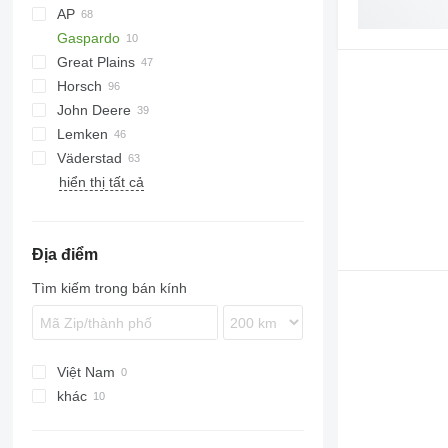
AP
Gaspardo
Cultiplow
Cenio
Ecolo Tiger
Lexion
Great Plains
RMX
Tucano
Horsch
Tiger Mate
YP
PRIOS
John Deere
Joker
Lemken
Maestro
980
D series
KNT
Quadro
Väderstad
Terrano
1590
Trio
Heliodor
TX
Synkro
XMS
hiển thị tất cả
Tiger
Vector
Juwel
Cultus
Karat
Opus
Rubin
Swift
Địa điểm
Zirkon
TopDown
Tìm kiếm trong bán kính
Việt Nam
khác
Ukraine
Đức