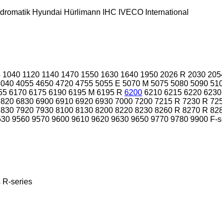
dromatik
Hyundai
Hürlimann
IHC
IVECO
International
4
1040
1120
1140
1470
1550
1630
1640
1950
2026 R
2030
205
4040
4055
4650
4720
4755
5055 E
5070 M
5075
5080
5090
51
55
6170
6175
6190
6195 M
6195 R
6200
6210
6215
6220
6230
6820
6830
6900
6910
6920
6930
7000
7200
7215 R
7230 R
72
7830
7920
7930
8100
8130
8200
8220
8230
8260 R
8270 R
82
530
9560
9570
9600
9610
9620
9630
9650
9770
9780
9900
F-s
s
R-series