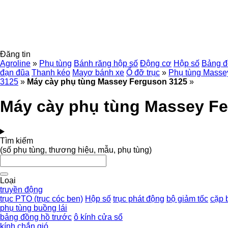
Đăng tin
Agroline
»
Phụ tùng
Bánh răng hộp số
Động cơ
Hộp số
Bảng đ
đạn đũa
Thanh kéo
Mayơ bánh xe
Ổ đỡ trục
»
Phụ tùng Masse
3125
»
Máy cày phụ tùng Massey Ferguson 3125
»
Máy cày phụ tùng Massey F
Tìm kiếm
(số phụ tùng, thương hiệu, mẫu, phụ tùng)
Loại
truyền động
trục PTO (trục cóc ben)
Hộp số
trục phát động
bộ giảm tốc
cặp 
phụ tùng buồng lái
bảng đồng hồ trước
ô kính cửa sổ
kính chắn gió