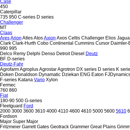
Case
450
Caterpillar
735
950
C-series
D series
Challenger
MT
Claas
Ares
Arion
Atles
Atos
Axion
Axos
Celtis
Challenger
Elios
Jagua
Clark
Clark-Hurth
Cobo
Continental
Cummins
Cursor
Daimler-
990
995
Delco Remy
Delphi
Denso
Detroit Diesel
Deutz
BF
D-series
Deutz-Fahr
Agrofarm
Agroplus
Agrostar
Agrotron
DX series
D series
K seri
Doken
Donaldson
Dynamatic
Dziekan
ENG
Eaton
FJDynamic
F-series
Katana
Vario
Xylon
Fermec
760
860
Fiat
180-90
500
G-series
Fleetguard
Ford
2000
3000
3600
3610
4000
4110
4600
4610
5000
5600
5610
6
Fordson
Major
Super Major
Fritzmeier
Garrett
Gates
Geotrack
Grammer
Great Plains
Grim