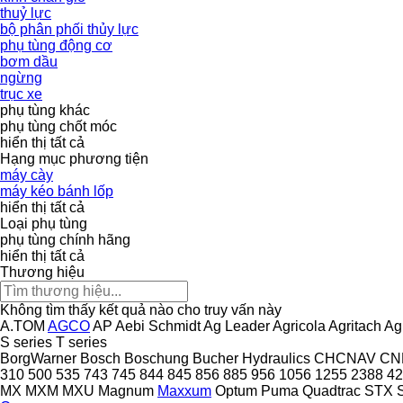
thuỷ lực
bộ phân phối thủy lực
phụ tùng động cơ
bơm dầu
ngừng
trục xe
phụ tùng khác
phụ tùng
chốt móc
hiển thị tất cả
Hạng mục phương tiện
máy cày
máy kéo bánh lốp
hiển thị tất cả
Loại phụ tùng
phụ tùng chính hãng
hiển thị tất cả
Thương hiệu
Không tìm thấy kết quả nào cho truy vấn này
A.TOM
AGCO
AP
Aebi Schmidt
Ag Leader
Agricola
Agritach
Ag
S series
T series
BorgWarner
Bosch
Boschung
Bucher Hydraulics
CHCNAV
CN
310
500
535
743
745
844
845
856
885
956
1056
1255
2388
42
MX
MXM
MXU
Magnum
Maxxum
Optum
Puma
Quadtrac
STX