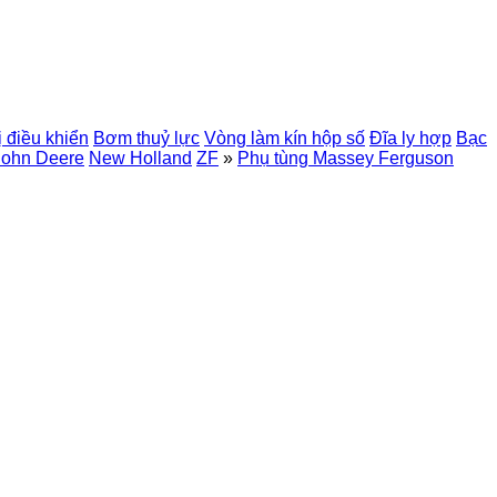
 điều khiển
Bơm thuỷ lực
Vòng làm kín hộp số
Đĩa ly hợp
Bạc
John Deere
New Holland
ZF
»
Phụ tùng Massey Ferguson