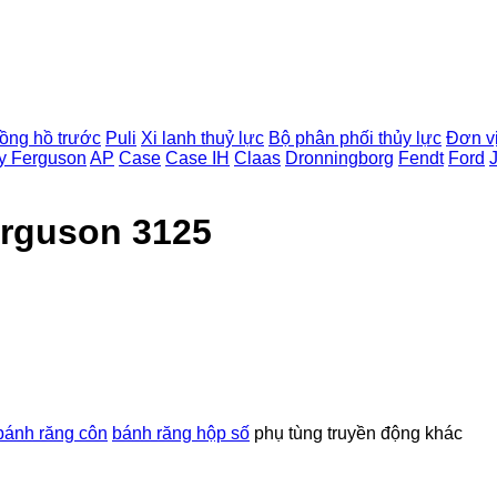
ồng hồ trước
Puli
Xi lanh thuỷ lực
Bộ phân phối thủy lực
Đơn vị
y Ferguson
AP
Case
Case IH
Claas
Dronningborg
Fendt
Ford
erguson 3125
bánh răng côn
bánh răng hộp số
phụ tùng truyền động khác