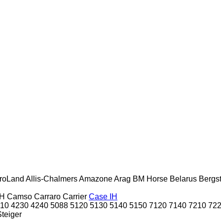
roLand
Allis-Chalmers
Amazone
Arag
BM Horse
Belarus
Bergs
H
Camso
Carraro
Carrier
Case IH
10
4230
4240
5088
5120
5130
5140
5150
7120
7140
7210
72
Steiger