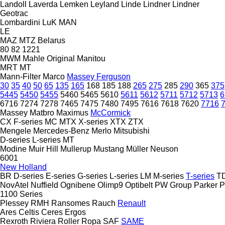
Landoll
Laverda
Lemken
Leyland
Linde
Lindner
Lindner
Geotrac
Lombardini
LuK
MAN
LE
MAZ
MTZ Belarus
80
82
1221
MWM
Mahle Original
Manitou
MRT
MT
Mann-Filter
Marco
Massey Ferguson
30
35
40
50
65
135
165
168
185
188
265
275
285
290
365
375
5445
5450
5455
5460
5465
5610
5611
5612
5711
5712
5713
6
6716
7274
7278
7465
7475
7480
7495
7616
7618
7620
7716
Massey
Matbro
Maximus
McCormick
CX
F-series
MC
MTX
X-series
XTX
ZTX
Mengele
Mercedes-Benz
Merlo
Mitsubishi
D-series
L-series
MT
Modine
Muir Hill
Mullerup
Mustang
Müller
Neuson
6001
New Holland
BR
D-series
E-series
G-series
L-series
LM
M-series
T-series
T
NovAtel
Nuffield
Ognibene
Olimp9
Optibelt
PW Group
Parker
P
1100 Series
Plessey
RMH
Ransomes
Rauch
Renault
Ares
Celtis
Ceres
Ergos
Rexroth
Riviera
Roller
Ropa
SAF
SAME