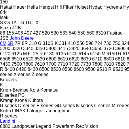
150
Hattat
Hauer
Hella
Hengst
Hifi Filter
Holset
Hydac
Hydrema
Hy
844
Iseki
SXG
TA
TG
TU
TX
Isuzu
JCB
86
155
406
407
427
520
530
533
540
550
560
8310
Fastrac
JSB
John Deere
6M
6R
7R
8R
310 G
310S K
331
410
550
590
724
730
750
82
3200
3320
3340
3350
3400
3415
3420
3640
3650
3720
3800
6120
6125 M
6125 R
6130
6135
6140
6145
6150 M
6150 R
61
6506
6510
6520
6530
6600
6610
6620
6630
6710
6800
6810
7430
7500
7600
7610
7700
7710
7720
7730
7800
7810
7820
R
8400
8420
8430
8500
8520
8530
8600
9500
9510 R
9520
9
series
X-series
Z-series
Kirovets
K
Knorr-Bremse
Koja
Komatsu
D series
PC
Kramp
Krone
Kubota
B-series
D-series
F-series
GB-series
K-series
L-series
M-serie
Kuhn
LINAK
Laforge
Lamborghini
R-series
Landini
8880
Landpower
Legend
Powerfarm
Rex
Vision