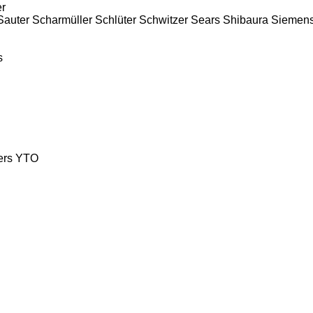
er
Sauter
Scharmüller
Schlüter
Schwitzer
Sears
Shibaura
Siemen
s
ers
YTO