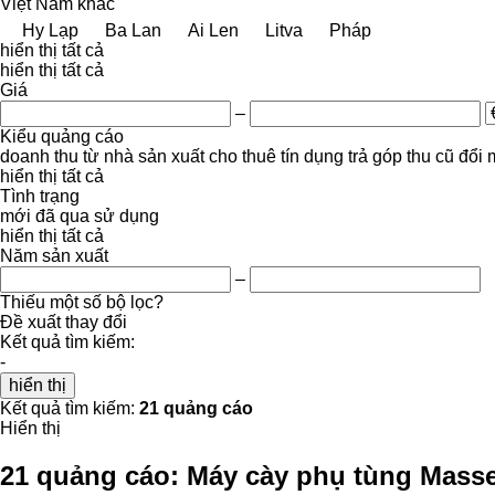
Việt Nam
khác
Hy Lạp
Ba Lan
Ai Len
Litva
Pháp
hiển thị tất cả
hiển thị tất cả
Giá
–
Kiểu quảng cáo
doanh thu
từ nhà sản xuất
cho thuê
tín dụng
trả góp
thu cũ đổi 
hiển thị tất cả
Tình trạng
mới
đã qua sử dụng
hiển thị tất cả
Năm sản xuất
–
Thiếu một số bộ lọc?
Đề xuất thay đổi
Kết quả tìm kiếm:
-
hiển thị
Kết quả tìm kiếm:
21 quảng cáo
Hiển thị
21 quảng cáo:
Máy cày phụ tùng Mass