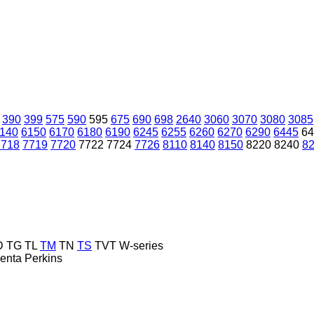
390
399
575
590
595
675
690
698
2640
3060
3070
3080
3085
140
6150
6170
6180
6190
6245
6255
6260
6270
6290
6445
64
7718
7719
7720
7722
7724
7726
8110
8140
8150
8220
8240
8
D
TG
TL
TM
TN
TS
TVT
W-series
enta
Perkins