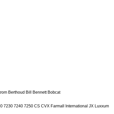
trom
Berthoud
Bill Bennett
Bobcat
20
7230
7240
7250
CS
CVX
Farmall
International
JX
Luxxum