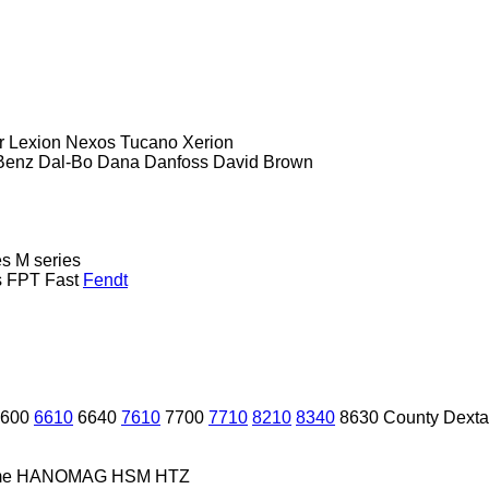
r
Lexion
Nexos
Tucano
Xerion
Benz
Dal-Bo
Dana
Danfoss
David Brown
es
M series
s
FPT
Fast
Fendt
600
6610
6640
7610
7700
7710
8210
8340
8630
County
Dexta
me
HANOMAG
HSM
HTZ