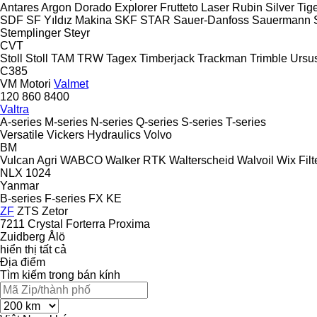
Antares
Argon
Dorado
Explorer
Frutteto
Laser
Rubin
Silver
Tig
SDF
SF Yıldız Makina
SKF
STAR
Sauer-Danfoss
Sauermann
Stemplinger
Steyr
CVT
Stoll
Stoll
TAM
TRW
Tagex
Timberjack
Trackman
Trimble
Ursu
C385
VM Motori
Valmet
120
860
8400
Valtra
A-series
M-series
N-series
Q-series
S-series
T-series
Versatile
Vickers Hydraulics
Volvo
BM
Vulcan Agri
WABCO
Walker RTK
Walterscheid
Walvoil
Wix Filt
NLX 1024
Yanmar
B-series
F-series
FX
KE
ZF
ZTS
Zetor
7211
Crystal
Forterra
Proxima
Zuidberg
Ålö
hiển thị tất cả
Địa điểm
Tìm kiếm trong bán kính