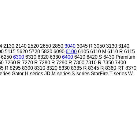
4
2130
2140
2520
2650
2850
3040
3045 R
3050
3130
3140
00
5115
5620
5720
5820
6090
6100
6105
6110 M
6110 R
6115
6250
6300
6310
6320
6330
6400
6410
6420 S
6430 Premium
50
7260 R
7270 R
7280 R
7290 R
7300
7310 R
7350
7400
85 R
8295
8300
8310
8320
8330
8335 R
8345 R
8360 RT
8370
eries
Gator
H-series
JD
M-series
S-series
StarFire
T-series
W-