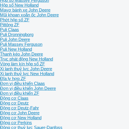
Hộp số Massey Ferguson
Hộp số New Holland
Mayơ bánh xe John Deere
Mũi khoan xoắn ốc John Deere
Phớt hộp số ZF
Pittông ZF
Puli Claas
Puli Dronningborg
Puli John Deere
Puli Massey Ferguson
Puli New Holland
Thanh kéo John Deere
Trục phát động New Holland
Vòng làm kín hộp số ZF
Xi lanh thuỷ lực John Deere
Xi lanh thuỷ lực New Holland
Đĩa ly hợp ZF
Đơn vị điều khiển Claas
Đơn vị điều khiển John Deere
Đơn vị điều khiển ZF
Động cơ Claas
Động cơ Deutz
Động cơ Deutz-Fahr
Động cơ John Deere
Động cơ New Holland
Động cơ Perkins
Động cơ thuỷ lực Sauer-Danfoss