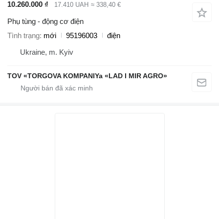
10.260.000 ₫
17.410 UAH
≈ 338,40 €
Phụ tùng - động cơ điện
Tình trạng
mới
95196003
điện
Ukraine, m. Kyiv
TOV «TORGOVA KOMPANIYa «LAD I MIR AGRO»