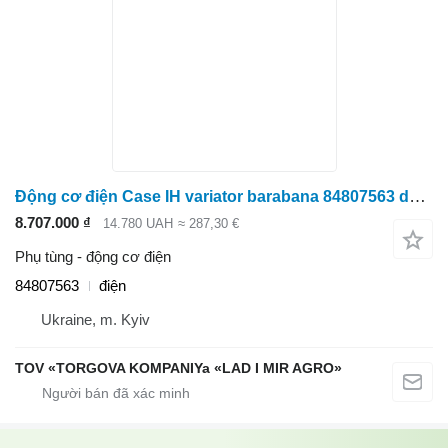
Động cơ điện Case IH variator barabana 84807563 dành cho máy gặt đập liên hợp New Holland CX8080
8.707.000 ₫
14.780 UAH
≈ 287,30 €
Phụ tùng - động cơ điện
84807563
điện
Ukraine, m. Kyiv
TOV «TORGOVA KOMPANIYa «LAD I MIR AGRO»