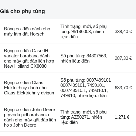
Giá cho phụ tùng
Tình trạng: mới, số phụ
Động cơ điện dành cho
tùng: 95196003, nhiên
338,40 €
máy làm đất Horsch
liệu: điện
Động cơ điện Case IH
variator barabana dành
Số phụ tùng: 84807563,
287,30 €
cho máy gặt đập liên hợp
nhiên liệu: điện
New Holland CX8080
Số phụ tùng: 0007499101
Động cơ điện Claas
0007499101, 7499101,
Elektrichniy dành cho
683,70 €
000749910.1, 749910.1,
Claas Elektrichniy dvigun
749910, nhiên liệu: điện
Động cơ điện John Deere
Tình trạng: mới, số phụ
pryvodu pidbarabannia
tùng: AZ50271, nhiên
1.271 €
dành cho máy gặt đập liên
liệu: điện
hợp John Deere