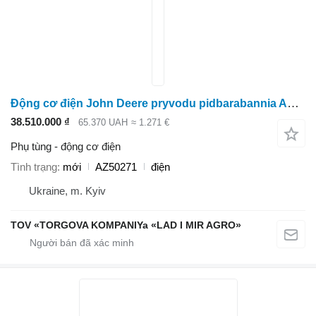
Động cơ điện John Deere pryvodu pidbarabannia AZ50271 dành cho máy gặt đập liên hợp John Deere
38.510.000 ₫
65.370 UAH
≈ 1.271 €
Phụ tùng - động cơ điện
Tình trạng
mới
AZ50271
điện
Ukraine, m. Kyiv
TOV «TORGOVA KOMPANIYa «LAD I MIR AGRO»