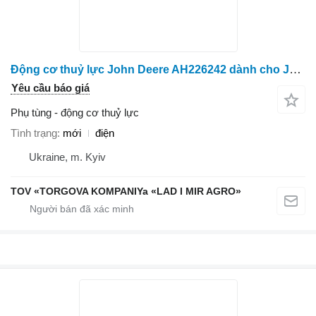
Động cơ thuỷ lực John Deere AH226242 dành cho John Deere 625D, 640D, 640X, 735D, 740
Yêu cầu báo giá
Phụ tùng - động cơ thuỷ lực
Tình trạng
mới
điện
Ukraine, m. Kyiv
TOV «TORGOVA KOMPANIYa «LAD I MIR AGRO»