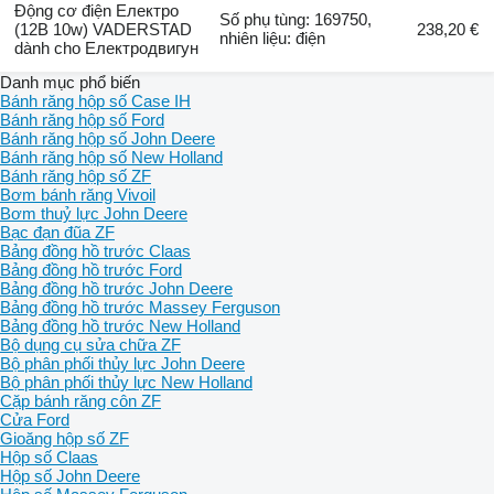
Động cơ điện Електро
Số phụ tùng: 169750,
(12B 10w) VADERSTAD
238,20 €
nhiên liệu: điện
dành cho Електродвигун
Danh mục phổ biến
Bánh răng hộp số Case IH
Bánh răng hộp số Ford
Bánh răng hộp số John Deere
Bánh răng hộp số New Holland
Bánh răng hộp số ZF
Bơm bánh răng Vivoil
Bơm thuỷ lực John Deere
Bạc đạn đũa ZF
Bảng đồng hồ trước Claas
Bảng đồng hồ trước Ford
Bảng đồng hồ trước John Deere
Bảng đồng hồ trước Massey Ferguson
Bảng đồng hồ trước New Holland
Bộ dụng cụ sửa chữa ZF
Bộ phân phối thủy lực John Deere
Bộ phân phối thủy lực New Holland
Cặp bánh răng côn ZF
Cửa Ford
Gioăng hộp số ZF
Hộp số Claas
Hộp số John Deere