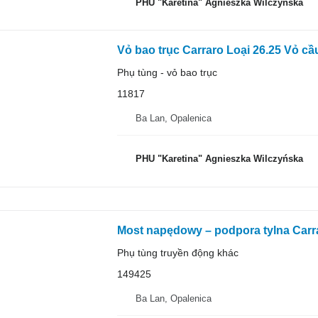
PHU "Karetina" Agnieszka Wilczyńska
Vỏ bao trục Carraro Loại 26.25 Vỏ c
Phụ tùng - vỏ bao trục
11817
Ba Lan, Opalenica
PHU "Karetina" Agnieszka Wilczyńska
Most napędowy – podpora tylna Carr
Phụ tùng truyền động khác
149425
Ba Lan, Opalenica