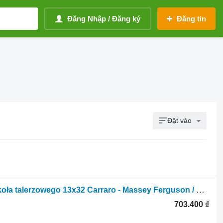
Đăng Nhập / Đăng ký
Đăng tin
Đặt vào
Trục bánh răng Carraro Wałek ataku koła talerzowego 13x32 Carraro - Massey Ferguson / C dành cho máy kéo bánh lốp Massey Ferguson 5425, 5435, 5445, 55455, 5624
703.400 ₫