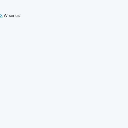
X
W-series