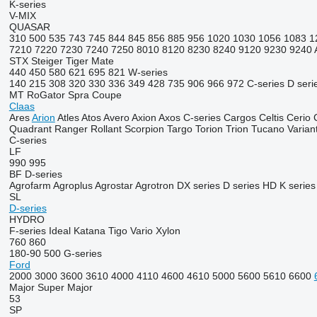
K-series
V-MIX
QUASAR
310
500
535
743
745
844
845
856
885
956
1020
1030
1056
1083
1
7210
7220
7230
7240
7250
8010
8120
8230
8240
9120
9230
9240
STX
Steiger
Tiger Mate
440
450
580
621
695
821
W-series
140
215
308
320
330
336
349
428
735
906
966
972
C-series
D seri
MT
RoGator
Spra Coupe
Claas
Ares
Arion
Atles
Atos
Avero
Axion
Axos
C-series
Cargos
Celtis
Cerio
Quadrant
Ranger
Rollant
Scorpion
Targo
Torion
Trion
Tucano
Varian
C-series
LF
990
995
BF
D-series
Agrofarm
Agroplus
Agrostar
Agrotron
DX series
D series
HD
K series
SL
D-series
HYDRO
F-series
Ideal
Katana
Tigo
Vario
Xylon
760
860
180-90
500
G-series
Ford
2000
3000
3600
3610
4000
4110
4600
4610
5000
5600
5610
6600
Major
Super Major
53
SP