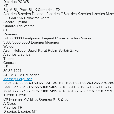
D series
PC
WB
KT
Big M
Big Pack
Big X
Comprima
ZX
A-series
B-series
D-series
F-series
GB-series
K-series
L-series
M-se
FC
GMD
KNT
Maxima
Venta
Accord
Optima
Quadro
Trio
Vector
81
R-series
5-100
8880
Landpower
Legend
Powerfarm
Rex
Vision
3500
3600
3650
L-series
M-series
Welger
Azurit
Heliodor
Juwel
Karat
Rubin
Solitair
Zirkon
A-series
L-series
T-series
Geotrac
LE
80
82
1221
ATJ
MRT
MT
M series
Massey Ferguson
23
30
34
35
38
40
50
65
124
135
165
168
185
188
240
265
275
28
5440
5445
5450
5455
5460
5465
5610
5611
5612
5710
5711
5712
7274
7278
7465
7475
7480
7495
7616
7618
7620
7716
7718
7719
TR200
TR250
CX
F-series
MC
MTX
X-series
XTX
ZTX
A-Class
P-series
TF
D-series
L-series
MT