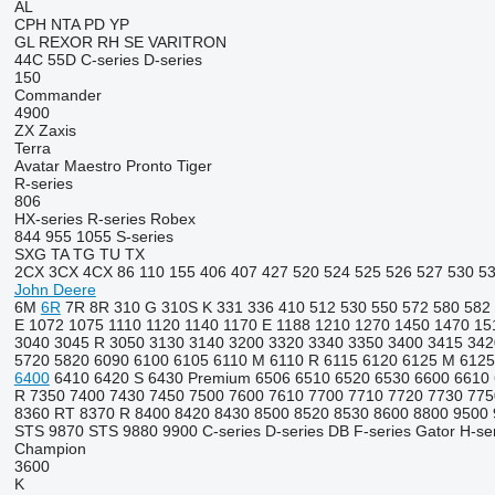
AL
CPH
NTA
PD
YP
GL
REXOR
RH
SE
VARITRON
44C
55D
C-series
D-series
150
Commander
4900
ZX
Zaxis
Terra
Avatar
Maestro
Pronto
Tiger
R-series
806
HX-series
R-series
Robex
844
955
1055
S-series
SXG
TA
TG
TU
TX
2CX
3CX
4CX
86
110
155
406
407
427
520
524
525
526
527
530
5
John Deere
6M
6R
7R
8R
310 G
310S K
331
336
410
512
530
550
572
580
582
E
1072
1075
1110
1120
1140
1170 E
1188
1210
1270
1450
1470
15
3040
3045 R
3050
3130
3140
3200
3320
3340
3350
3400
3415
342
5720
5820
6090
6100
6105
6110 M
6110 R
6115
6120
6125 M
6125
6400
6410
6420 S
6430 Premium
6506
6510
6520
6530
6600
6610
R
7350
7400
7430
7450
7500
7600
7610
7700
7710
7720
7730
775
8360 RT
8370 R
8400
8420
8430
8500
8520
8530
8600
8800
9500
STS
9870 STS
9880
9900
C-series
D-series
DB
F-series
Gator
H-se
Champion
3600
K