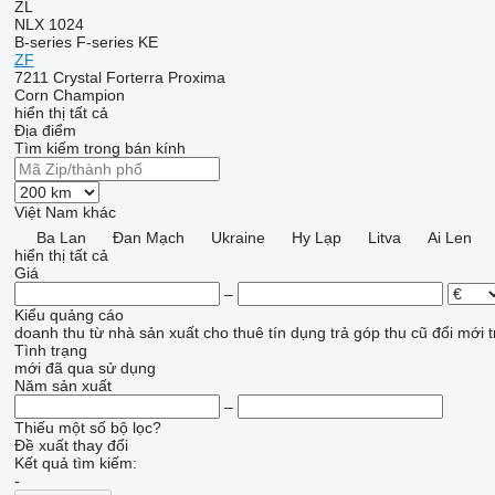
ZL
NLX 1024
B-series
F-series
KE
ZF
7211
Crystal
Forterra
Proxima
Corn Champion
hiển thị tất cả
Địa điểm
Tìm kiếm trong bán kính
Việt Nam
khác
Ba Lan
Đan Mạch
Ukraine
Hy Lạp
Litva
Ai Len
hiển thị tất cả
Giá
–
Kiểu quảng cáo
doanh thu
từ nhà sản xuất
cho thuê
tín dụng
trả góp
thu cũ đổi mới
t
Tình trạng
mới
đã qua sử dụng
Năm sản xuất
–
Thiếu một số bộ lọc?
Đề xuất thay đổi
Kết quả tìm kiếm:
-