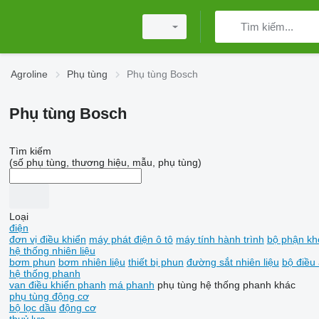
Agroline
Phụ tùng
Phụ tùng Bosch
Phụ tùng Bosch
Tìm kiếm
(số phụ tùng, thương hiệu, mẫu, phụ tùng)
Loại
điện
đơn vị điều khiển
máy phát điện ô tô
máy tính hành trình
bộ phận kh
hệ thống nhiên liệu
bơm phun
bơm nhiên liệu
thiết bị phun
đường sắt nhiên liệu
bộ điều 
hệ thống phanh
van điều khiển phanh
má phanh
phụ tùng hệ thống phanh khác
phụ tùng động cơ
bộ lọc dầu
động cơ