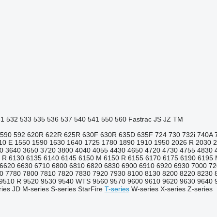
31
532
533
535
536
537
540
541
550
560
Fastrac
JS
JZ
TM
590
592
620R
622R
625R
630F
630R
635D
635F
724
730
732i
740A
10 E
1550
1590
1630
1640
1725
1780
1890
1910
1950
2026 R
2030
2
0
3640
3650
3720
3800
4040
4055
4430
4650
4720
4730
4755
4830
 R
6130
6135
6140
6145
6150 M
6150 R
6155
6170
6175
6190
6195 
6620
6630
6710
6800
6810
6820
6830
6900
6910
6920
6930
7000
72
0
7780
7800
7810
7820
7830
7920
7930
8100
8130
8200
8220
8230
9510 R
9520
9530
9540 WTS
9560
9570
9600
9610
9620
9630
9640
ries
JD
M-series
S-series
StarFire
T-series
W-series
X-series
Z-series