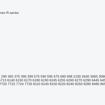
ries
R-series
5
290
365
375
390
399
575
590
595
675
690
698
2190
2640
3060
308
5713
6140
6150
6170
6180
6190
6245
6255
6260
6270
6290
6445
64
7720
7722
7724
7726
8110
8140
8150
8220
8240
8250
8280
8480
86