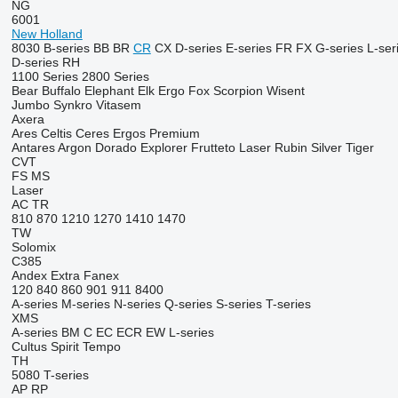
NG
6001
New Holland
8030
B-series
BB
BR
CR
CX
D-series
E-series
FR
FX
G-series
L-ser
D-series
RH
1100 Series
2800 Series
Bear
Buffalo
Elephant
Elk
Ergo
Fox
Scorpion
Wisent
Jumbo
Synkro
Vitasem
Axera
Ares
Celtis
Ceres
Ergos
Premium
Antares
Argon
Dorado
Explorer
Frutteto
Laser
Rubin
Silver
Tiger
CVT
FS
MS
Laser
AC
TR
810
870
1210
1270
1410
1470
TW
Solomix
C385
Andex
Extra
Fanex
120
840
860
901
911
8400
A-series
M-series
N-series
Q-series
S-series
T-series
XMS
A-series
BM
C
EC
ECR
EW
L-series
Cultus
Spirit
Tempo
TH
5080
T-series
AP
RP