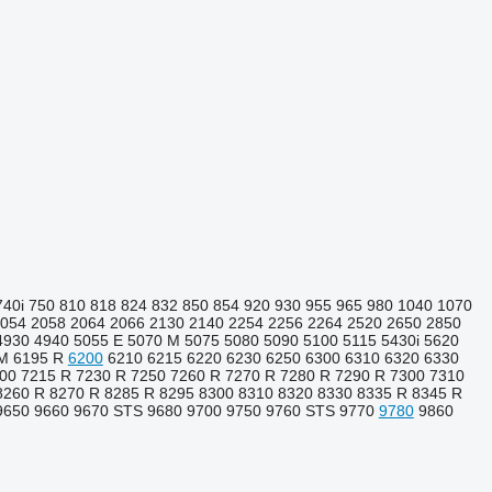
740i
750
810
818
824
832
850
854
920
930
955
965
980
1040
1070
054
2058
2064
2066
2130
2140
2254
2256
2264
2520
2650
2850
4930
4940
5055 E
5070 M
5075
5080
5090
5100
5115
5430i
5620
M
6195 R
6200
6210
6215
6220
6230
6250
6300
6310
6320
6330
00
7215 R
7230 R
7250
7260 R
7270 R
7280 R
7290 R
7300
7310
8260 R
8270 R
8285 R
8295
8300
8310
8320
8330
8335 R
8345 R
9650
9660
9670 STS
9680
9700
9750
9760 STS
9770
9780
9860