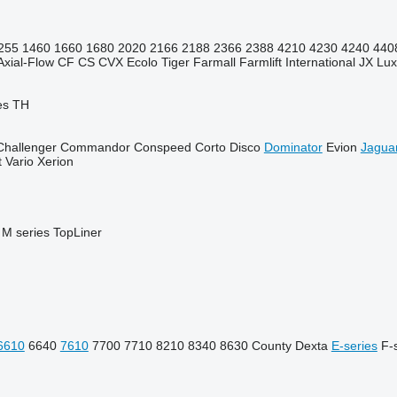
255
1460
1660
1680
2020
2166
2188
2366
2388
4210
4230
4240
440
Axial-Flow
CF
CS
CVX
Ecolo Tiger
Farmall
Farmlift
International
JX
Lu
es
TH
Challenger
Commandor
Conspeed
Corto
Disco
Dominator
Evion
Jagua
t
Vario
Xerion
M series
TopLiner
6610
6640
7610
7700
7710
8210
8340
8630
County
Dexta
E-series
F-