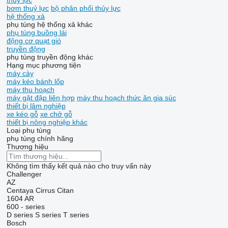
thuỷ lực
bơm thuỷ lực
bộ phân phối thủy lực
hệ thống xả
phụ tùng hệ thống xả khác
phụ tùng buồng lái
động cơ quạt gió
truyền động
phụ tùng truyền động khác
Hạng mục phương tiện
máy cày
máy kéo bánh lốp
máy thu hoạch
máy gặt đập liên hợp
máy thu hoạch thức ăn gia súc
thiết bị lâm nghiệp
xe kéo gỗ
xe chở gỗ
thiết bị nông nghiệp khác
Loại phụ tùng
phụ tùng chính hãng
Thương hiệu
Không tìm thấy kết quả nào cho truy vấn này
Challenger
AZ
Centaya
Cirrus
Citan
1604
AR
600 - series
D series
S series
T series
Bosch