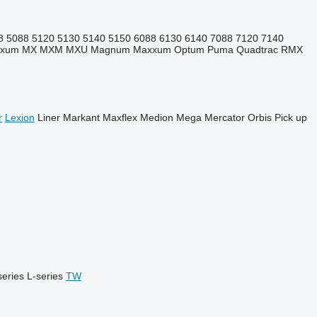
8
5088
5120
5130
5140
5150
6088
6130
6140
7088
7120
7140
xxum
MX
MXM
MXU
Magnum
Maxxum
Optum
Puma
Quadtrac
RMX
r
Lexion
Liner
Markant
Maxflex
Medion
Mega
Mercator
Orbis
Pick up
series
L-series
TW