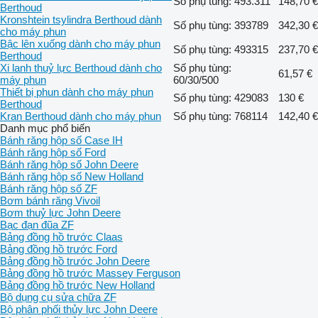
Số phụ tùng: 493.311
148,70 €
Berthoud
Kronshtein tsylindra Berthoud dành
Số phụ tùng: 393789
342,30 €
cho máy phun
Bậc lên xuống dành cho máy phun
Số phụ tùng: 493315
237,70 €
Berthoud
Xi lanh thuỷ lực Berthoud dành cho
Số phụ tùng:
61,57 €
máy phun
60/30/500
Thiết bị phun dành cho máy phun
Số phụ tùng: 429083
130 €
Berthoud
Kran Berthoud dành cho máy phun
Số phụ tùng: 768114
142,40 €
Danh mục phổ biến
Bánh răng hộp số Case IH
Bánh răng hộp số Ford
Bánh răng hộp số John Deere
Bánh răng hộp số New Holland
Bánh răng hộp số ZF
Bơm bánh răng Vivoil
Bơm thuỷ lực John Deere
Bạc đạn đũa ZF
Bảng đồng hồ trước Claas
Bảng đồng hồ trước Ford
Bảng đồng hồ trước John Deere
Bảng đồng hồ trước Massey Ferguson
Bảng đồng hồ trước New Holland
Bộ dụng cụ sửa chữa ZF
Bộ phân phối thủy lực John Deere