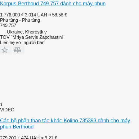
Korpus Berthoud 749.757 dành cho máy phun
1.776.000 ₫
3.014 UAH
≈ 58,58 €
Phụ tùng - Phụ tùng
749.757
Ukraine, Khorostkiv
TOV "Mriya Servis Zapchastini"
Liên hệ với người bán
1
VIDEO
Các bộ phận thao tác khác Kolino 735393 dành cho máy
phun Berthoud
279.200 ₫
474 UAH
≈ 9,21 €