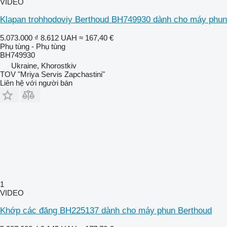
VIDEO
Klapan trohhodoviy Berthoud BH749930 dành cho máy phun
5.073.000 ₫
8.612 UAH
≈ 167,40 €
Phụ tùng - Phụ tùng
BH749930
Ukraine, Khorostkiv
TOV "Mriya Servis Zapchastini"
Liên hệ với người bán
1
VIDEO
Khớp các đăng BH225137 dành cho máy phun Berthoud