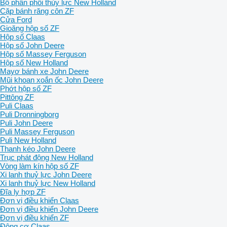
Bộ phân phối thủy lực New Holland
Cặp bánh răng côn ZF
Cửa Ford
Gioăng hộp số ZF
Hộp số Claas
Hộp số John Deere
Hộp số Massey Ferguson
Hộp số New Holland
Mayơ bánh xe John Deere
Mũi khoan xoắn ốc John Deere
Phớt hộp số ZF
Pittông ZF
Puli Claas
Puli Dronningborg
Puli John Deere
Puli Massey Ferguson
Puli New Holland
Thanh kéo John Deere
Trục phát động New Holland
Vòng làm kín hộp số ZF
Xi lanh thuỷ lực John Deere
Xi lanh thuỷ lực New Holland
Đĩa ly hợp ZF
Đơn vị điều khiển Claas
Đơn vị điều khiển John Deere
Đơn vị điều khiển ZF
Động cơ Claas