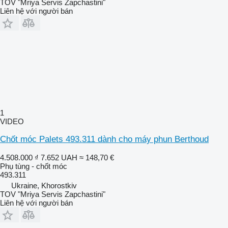
TOV "Mriya Servis Zapchastini"
Liên hệ với người bán
1
VIDEO
Chốt móc Palets 493.311 dành cho máy phun Berthoud
4.508.000 ₫
7.652 UAH
≈ 148,70 €
Phụ tùng - chốt móc
493.311
Ukraine, Khorostkiv
TOV "Mriya Servis Zapchastini"
Liên hệ với người bán