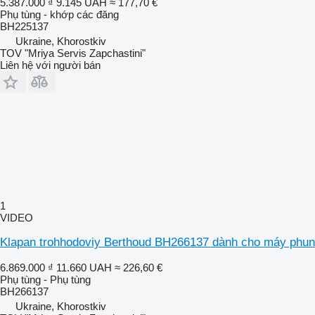
5.387.000 ₫
9.145 UAH
≈ 177,70 €
Phụ tùng - khớp các đăng
BH225137
Ukraine, Khorostkiv
TOV "Mriya Servis Zapchastini"
Liên hệ với người bán
1
VIDEO
Klapan trohhodoviy Berthoud BH266137 dành cho máy phun
6.869.000 ₫
11.660 UAH
≈ 226,60 €
Phụ tùng - Phụ tùng
BH266137
Ukraine, Khorostkiv