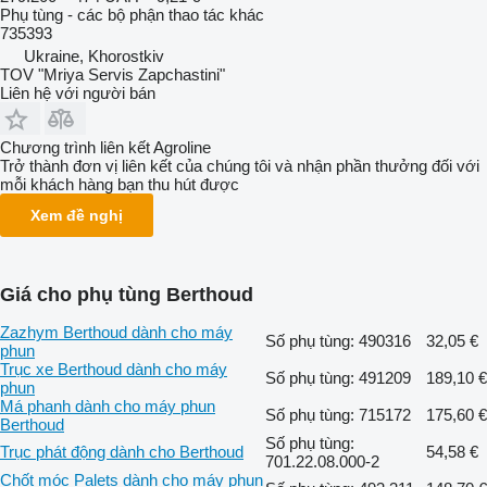
Phụ tùng - các bộ phận thao tác khác
735393
Ukraine, Khorostkiv
TOV "Mriya Servis Zapchastini"
Liên hệ với người bán
Chương trình liên kết Agroline
Trở thành đơn vị liên kết của chúng tôi và nhận phần thưởng đối với
mỗi khách hàng bạn thu hút được
Xem đề nghị
Giá cho phụ tùng Berthoud
Zazhym Berthoud dành cho máy
Số phụ tùng: 490316
32,05 €
phun
Trục xe Berthoud dành cho máy
Số phụ tùng: 491209
189,10 €
phun
Má phanh dành cho máy phun
Số phụ tùng: 715172
175,60 €
Berthoud
Số phụ tùng:
Trục phát động dành cho Berthoud
54,58 €
701.22.08.000-2
Chốt móc Palets dành cho máy phun