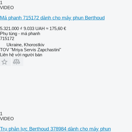
1
VIDEO
Má phanh 715172 dành cho máy phun Berthoud
5.321.000 ₫
9.033 UAH
≈ 175,60 €
Phụ tùng - má phanh
715172
Ukraine, Khorostkiv
TOV "Mriya Servis Zapchastini"
Liên hệ với người bán
1
VIDEO
Trụ phản lực Berthoud 378984 dành cho máy phun