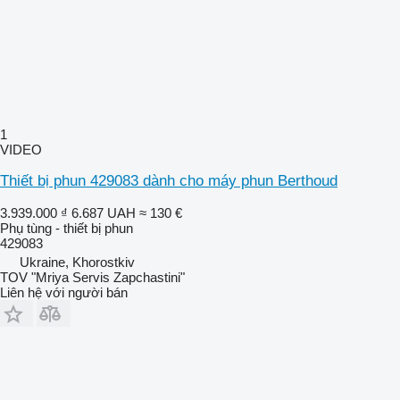
1
VIDEO
Thiết bị phun 429083 dành cho máy phun Berthoud
3.939.000 ₫
6.687 UAH
≈ 130 €
Phụ tùng - thiết bị phun
429083
Ukraine, Khorostkiv
TOV "Mriya Servis Zapchastini"
Liên hệ với người bán