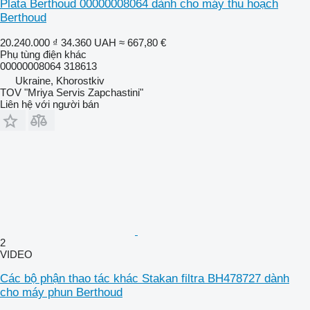
Plata Berthoud 00000008064 dành cho máy thu hoạch
Berthoud
20.240.000 ₫
34.360 UAH
≈ 667,80 €
Phụ tùng điện khác
00000008064 318613
Ukraine, Khorostkiv
TOV "Mriya Servis Zapchastini"
Liên hệ với người bán
2
VIDEO
Các bộ phận thao tác khác Stakan filtra BH478727 dành
cho máy phun Berthoud