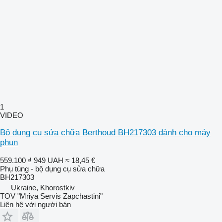
1
VIDEO
Bộ dụng cụ sửa chữa Berthoud BH217303 dành cho máy
phun
559.100 ₫
949 UAH
≈ 18,45 €
Phụ tùng - bộ dụng cụ sửa chữa
BH217303
Ukraine, Khorostkiv
TOV "Mriya Servis Zapchastini"
Liên hệ với người bán