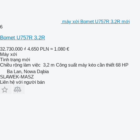
máy xới Bomet U757R 3.2R mới
6
Bomet U757R 3.2R
32.730.000 ₫
4.650 PLN
≈ 1.080 €
Máy xới
Tình trạng
mới
Chiều rộng làm việc
3,2 m
Công suất máy kéo cần thiết
68 HP
Ba Lan, Nowa Dąbia
SLAWEK-MASZ
Liên hệ với người bán