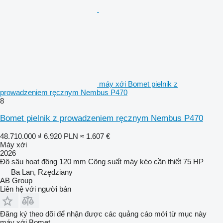
máy xới Bomet pielnik z
prowadzeniem ręcznym Nembus P470
8
Bomet pielnik z prowadzeniem ręcznym Nembus P470
48.710.000 ₫
6.920 PLN
≈ 1.607 €
Máy xới
2026
Độ sâu hoạt động
120 mm
Công suất máy kéo cần thiết
75 HP
Ba Lan, Rzędziany
AB Group
Liên hệ với người bán
Đăng ký theo dõi để nhận được các quảng cáo mới từ mục này
máy xới
Bomet