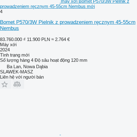
máy xới Bomet P570/3W Pielnik z
prowadzeniem ręcznym 45-55cm Nembus mới
4
Bomet P570/3W Pielnik z prowadzeniem ręcznym 45-55cm
Nembus
83.760.000 ₫
11.900 PLN
≈ 2.764 €
Máy xới
2024
Tình trạng
mới
Số lượng hàng
4
Độ sâu hoạt động
120 mm
Ba Lan, Nowa Dąbia
SLAWEK-MASZ
Liên hệ với người bán