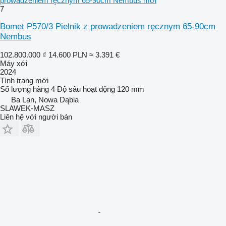
prowadzeniem ręcznym 65-90cm Nembus mới
7
Bomet P570/3 Pielnik z prowadzeniem ręcznym 65-90cm
Nembus
102.800.000 ₫
14.600 PLN
≈ 3.391 €
Máy xới
2024
Tình trạng
mới
Số lượng hàng
4
Độ sâu hoạt động
120 mm
Ba Lan, Nowa Dąbia
SLAWEK-MASZ
Liên hệ với người bán