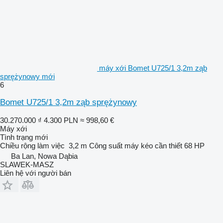
máy xới Bomet U725/1 3,2m ząb
sprężynowy mới
6
Bomet U725/1 3,2m ząb sprężynowy
30.270.000 ₫
4.300 PLN
≈ 998,60 €
Máy xới
Tình trạng
mới
Chiều rộng làm việc
3,2 m
Công suất máy kéo cần thiết
68 HP
Ba Lan, Nowa Dąbia
SLAWEK-MASZ
Liên hệ với người bán