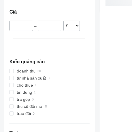
Ukraine
Giá
Ba Lan
Pháp
–
Áo
Kiểu quảng cáo
doanh thu
từ nhà sản xuất
cho thuê
tín dụng
trả góp
thu cũ đổi mới
trao đổi