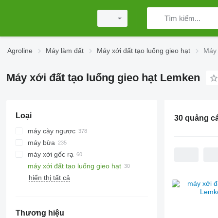
Agroline
Máy làm đất
Máy xới đất tạo luống gieo hạt
Máy 
Máy xới đất tạo luống gieo hạt Lemken
Loại
30 quảng c
máy cày ngược
máy bừa
máy xới gốc rạ
bừa đĩa
máy xới đất tạo luống gieo hạt
máy bừa điện
con lăn dạng vòng
hiển thị tất cả
bừa răng xoắn
con lăn cambridge
bừa răng nhọn
trục lăn nhẵn
con lăn dạng dao chẻ
Thương hiệu
con lăn ruộng khác