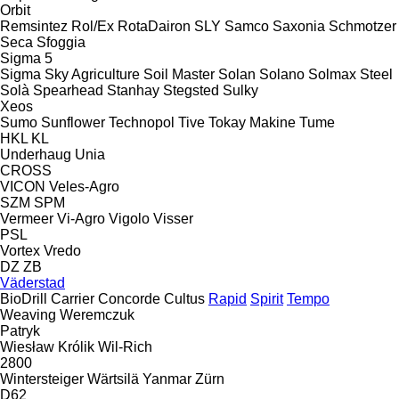
Orbit
Remsintez
Rol/Ex
RotaDairon
SLY
Samco
Saxonia
Schmotzer
Seca
Sfoggia
Sigma 5
Sigma
Sky Agriculture
Soil Master
Solan
Solano
Solmax Steel
Solà
Spearhead
Stanhay
Stegsted
Sulky
Xeos
Sumo
Sunflower
Technopol
Tive
Tokay Makine
Tume
HKL
KL
Underhaug
Unia
CROSS
VICON
Veles-Agro
SZM
SPM
Vermeer
Vi-Agro
Vigolo
Visser
PSL
Vortex
Vredo
DZ
ZB
Väderstad
BioDrill
Carrier
Concorde
Cultus
Rapid
Spirit
Tempo
Weaving
Weremczuk
Patryk
Wiesław Królik
Wil-Rich
2800
Wintersteiger
Wärtsilä
Yanmar
Zürn
D62