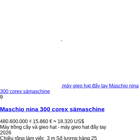
máy gieo hạt đẩy tay Maschio nina
300 corex sämaschine
9
Maschio nina 300 corex sämaschine
480.600.000 ₫
15.860 €
≈ 18.320 US$
Máy trồng cây và gieo hạt - máy gieo hạt đẩy tay
2026
Chiều rộng làm việc
3 m
Số lượng hàng
25