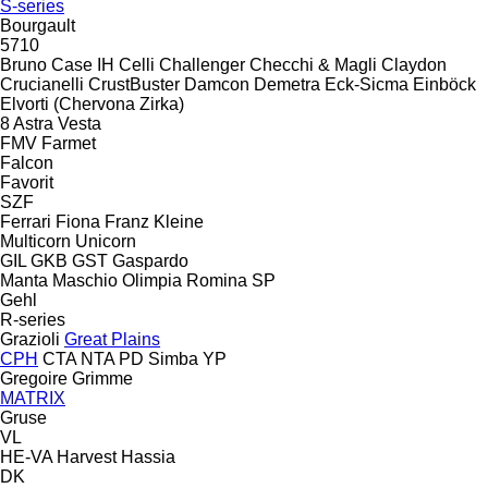
S-series
Bourgault
5710
Bruno
Case IH
Celli
Challenger
Checchi & Magli
Claydon
Crucianelli
CrustBuster
Damcon
Demetra
Eck-Sicma
Einböck
Elvorti (Chervona Zirka)
8
Astra
Vesta
FMV
Farmet
Falcon
Favorit
SZF
Ferrari
Fiona
Franz Kleine
Multicorn
Unicorn
GIL
GKB
GST
Gaspardo
Manta
Maschio
Olimpia
Romina
SP
Gehl
R-series
Grazioli
Great Plains
CPH
CTA
NTA
PD
Simba
YP
Gregoire
Grimme
MATRIX
Gruse
VL
HE-VA
Harvest
Hassia
DK