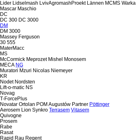
Lider
Lidselmash
LvivAgromashProekt
Lännen
MCMS Warka
Mascar
Maschio
DC
DC 300
DC 3000
DM
DM 3000
Massey Ferguson
30
555
MaterMacc
MS
McCormick
Meprozet
Mishel
Monosem
MECA
NG
Muratori
Mzuri
Nicolas
Niemeyer
KR
Nodet
Nordsten
Lift-o-matic
NS
Novag
T-ForcePlus
Novatar
Ortolan
POM Augustów
Partner
Pöttinger
Aerosem
Lion
Synkro
Terrasem
Vitasem
Quivogne
Prosem
Rabe
Rasat
Rapid
Rau
Regent