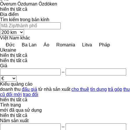
Överum
Özduman
Özdöken
hiển thị tất cả
Địa điểm
Tìm kiếm trong bán kính
Việt Nam
khác
Đức
Ba Lan
Áo
Romania
Litva
Pháp
Ukraine
hiển thị tất cả
hiển thị tất cả
Giá
–
Kiểu quảng cáo
doanh thu
đấu giá
từ nhà sản xuất
cho thuê
tín dụng
trả góp
thu
cũ đổi mới
trao đổi
hiển thị tất cả
Tình trạng
mới
đã qua sử dụng
hiển thị tất cả
Năm sản xuất
–