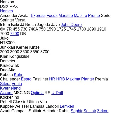
Horizon
DSX
PPX
Horsch
Airseeder
Avatar
Express
Focus
Maestro
Maistro
Pronto
Serto
Sprinter
Versa
IrTem
Iseki
JJ Broch
Jagoda
Javo
John Deere
6M
7R
455
730
740A
750
1590
1725
1745
1780
1890
1910
7000
7200
DB
Juko
HT3000
Junkkari
Kerner
Kinze
2000
3000
3600
3650
3700
Klen
Kongskilde
Demeter
Krukowiak
Duo Alfa
Kubota
Kuhn
Challenger
Espro
Fastliner
HR
HRB
Maxima
Planter
Premia
Sitera
Venta
Kverneland
Accord
MSC
NG
Optima
RS
U-Drill
Köckerling
Rebell Classic
Ultima
Vitu
Küpper-Weisser
Lamusa
Landoll
Lemken
Azurit
Compact-Solitair
Heliodor
Rubin
Saphir
Solitair
Zirkon