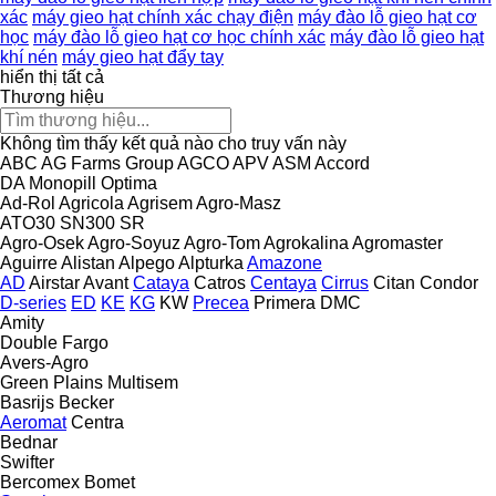
xác
máy gieo hạt chính xác chạy điện
máy đào lỗ gieo hạt cơ
học
máy đào lỗ gieo hạt cơ học chính xác
máy đào lỗ gieo hạt
khí nén
máy gieo hạt đẩy tay
hiển thị tất cả
Thương hiệu
Không tìm thấy kết quả nào cho truy vấn này
ABC
AG Farms Group
AGCO
APV
ASM
Accord
DA
Monopill
Optima
Ad-Rol
Agricola
Agrisem
Agro-Masz
ATO30
SN300
SR
Agro-Osek
Agro-Soyuz
Agro-Tom
Agrokalina
Agromaster
Aguirre
Alistan
Alpego
Alpturka
Amazone
AD
Airstar
Avant
Cataya
Catros
Centaya
Cirrus
Citan
Condor
D-series
ED
KE
KG
KW
Precea
Primera DMC
Amity
Double
Fargo
Avers-Agro
Green Plains
Multisem
Basrijs
Becker
Aeromat
Centra
Bednar
Swifter
Bercomex
Bomet