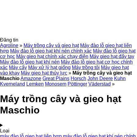
Đăng tin
Agroline
»
Máy trồng cây và gieo hạt
Máy đào lỗ gieo hạt liên
hợp
Máy đào lỗ gieo hạt khí nén chính xác
Máy đào lỗ gieo hạt
cơ học
Máy gieo hạt chính xác chạy điện
Máy gieo hạt đẩy tay
Máy đào lỗ gieo hạt khí nén
Máy đào lỗ gieo hạt cơ học chính
xác
Máy cấy
Máy xử lý hạt giống
Máy trồng tỏi
Máy gieo hạt
vào khay
Máy gieo hạt thủy lực
»
Máy trồng cây và gieo hạt
Maschio
Amazone
Great Plains
Horsch
John Deere
Kuhn
Kverneland
Lemken
Monosem
Pöttinger
Väderstad
»
Máy trồng cây và gieo hạt
Maschio
Loại
máy đào lỗ gieo hạt liên hợp
máy đào lỗ gieo hạt khí nén chính