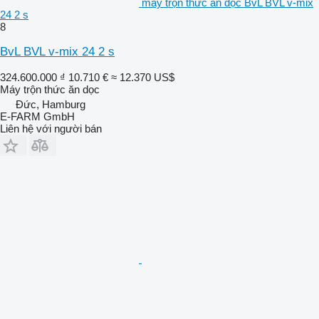
máy trộn thức ăn dọc BvL BVL v-mix
24 2 s
8
BvL BVL v-mix 24 2 s
324.600.000 ₫
10.710 €
≈ 12.370 US$
Máy trộn thức ăn dọc
Đức, Hamburg
E-FARM GmbH
Liên hệ với người bán