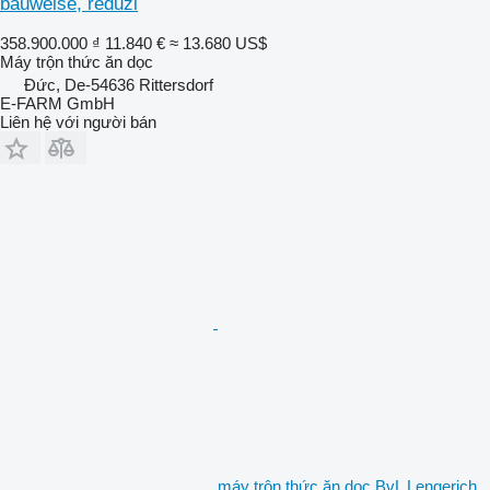
bauweise, reduzi
358.900.000 ₫
11.840 €
≈ 13.680 US$
Máy trộn thức ăn dọc
Đức, De-54636 Rittersdorf
E-FARM GmbH
Liên hệ với người bán
máy trộn thức ăn dọc BvL Lengerich