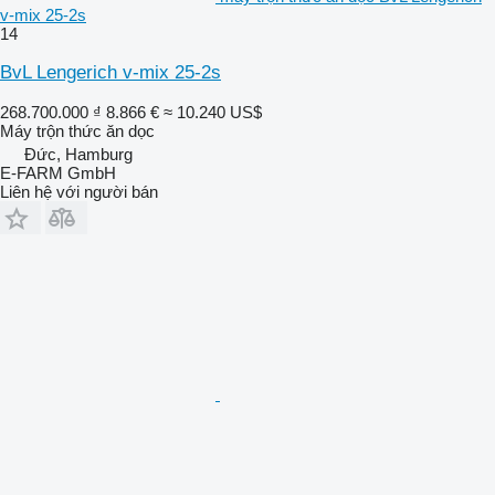
v-mix 25-2s
14
BvL Lengerich v-mix 25-2s
268.700.000 ₫
8.866 €
≈ 10.240 US$
Máy trộn thức ăn dọc
Đức, Hamburg
E-FARM GmbH
Liên hệ với người bán