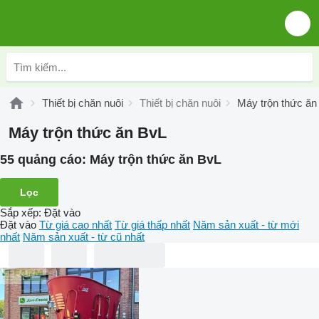
Thiết bị chăn nuôi
Thiết bị chăn nuôi
Máy trộn thức ăn
Máy trộn thức ăn BvL
55 quảng cáo:
Máy trộn thức ăn BvL
Lọc
Sắp xếp
:
Đặt vào
Đặt vào
Từ giá cao nhất
Từ giá thấp nhất
Năm sản xuất - từ mới
nhất
Năm sản xuất - từ cũ nhất