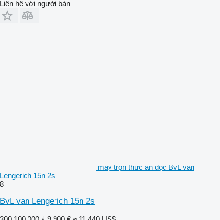
Liên hệ với người bán
máy trộn thức ăn dọc BvL van
Lengerich 15n 2s
8
BvL van Lengerich 15n 2s
300.100.000 ₫
9.900 €
≈ 11.440 US$