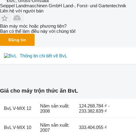
Đức, Gross-Umstadt
Seippel Landmaschinen GmbH Land-, Forst- und Gartentechnik
Liên hệ với người bán
Bán máy móc hoặc phương tiện?
Bạn có thể làm điều này với chúng tôi!
Đăng tin
Thông tin chi tiết về BvL
Giá cho máy trộn thức ăn BvL
Năm sản xuất:
124.268.784 ₫ -
BvL V-MIX 12
2008
233.382.839 ₫
Năm sản xuất:
BvL V-MIX 10
333.404.055 ₫
2007