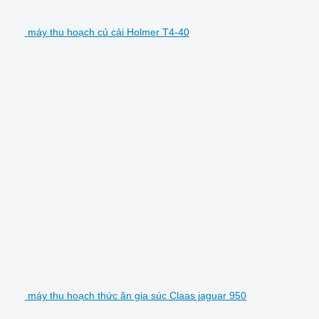
máy thu hoạch củ cải Holmer T4-40
máy thu hoạch thức ăn gia súc Claas jaguar 950