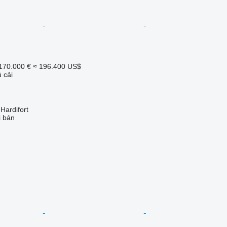
170.000 €
≈ 196.400 US$
 cải
ardifort
i bán