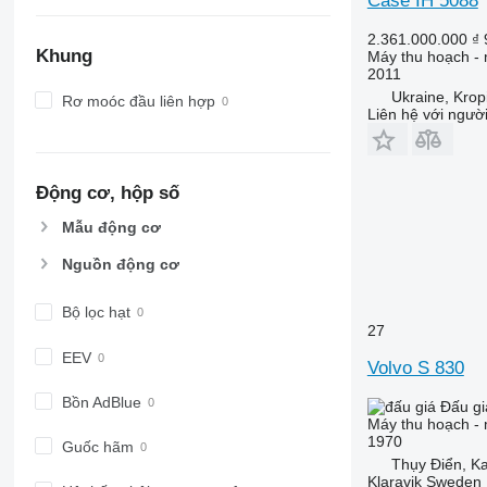
Case IH 5088
2.361.000.000 ₫
Khung
Máy thu hoạch - 
2011
Ukraine, Kropi
Rơ moóc đầu liên hợp
Liên hệ với ngườ
Động cơ, hộp số
Mẫu động cơ
Nguồn động cơ
Bộ lọc hạt
27
EEV
Volvo S 830
Bồn AdBlue
Đấu gi
Máy thu hoạch - 
1970
Guốc hãm
Thụy Điển, Ka
Klaravik Sweden