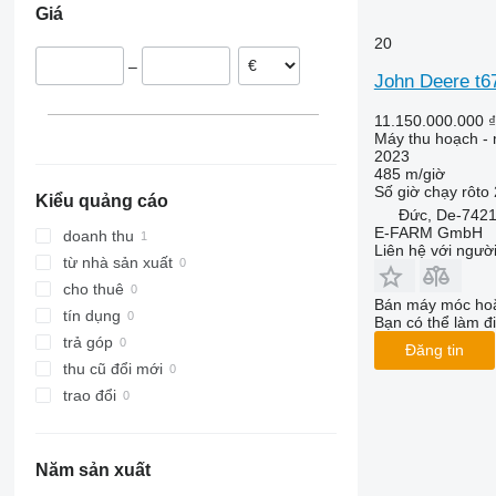
Giá
9240
7300
W-series
20
Axial-Flow
7350
–
7450
John Deere t6
7750
11.150.000.000 ₫
7780
Máy thu hoạch - 
8100
2023
485 m/giờ
8200
Số giờ chạy rôto
Kiểu quảng cáo
8300
Đức, De-7421
8400
E-FARM GmbH
doanh thu
Liên hệ với ngườ
8500
từ nhà sản xuất
8600
cho thuê
Bán máy móc hoặ
9500
tín dụng
Bạn có thể làm đi
9560
trả góp
Đăng tin
9600
thu cũ đổi mới
9610
trao đổi
9640
9650
Năm sản xuất
9660