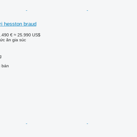
ri hesston braud
.490 €
≈ 25.990 US$
ức ăn gia súc
g
i bán