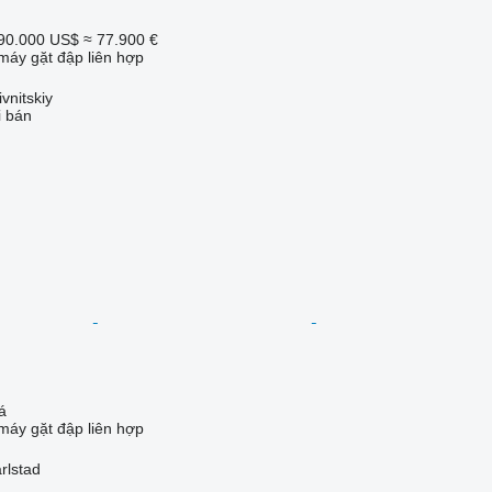
90.000 US$
≈ 77.900 €
máy gặt đập liên hợp
vnitskiy
i bán
á
máy gặt đập liên hợp
rlstad