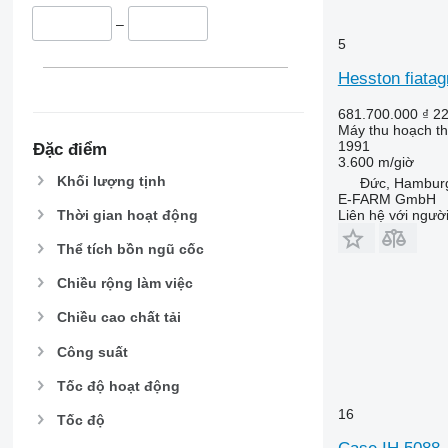
9670 STS
–
9680
5
9700
9750
Hesston fiatag
9760 STS
681.700.000 ₫
22
9770
Máy thu hoạch th
9780
1991
Đặc điểm
3.600 m/giờ
9860 STS
Khối lượng tịnh
Đức, Hambur
9880
E-FARM GmbH
Thời gian hoạt động
Liên hệ với ngườ
9900
C-series
Thể tích bồn ngũ cốc
F-series
Chiều rộng làm việc
H-series
M-series
Chiều cao chất tải
S-series
Công suất
T-series
W-series
Tốc độ hoạt động
X-series
16
Tốc độ