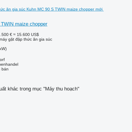
 TWIN maize chopper
.500 €
≈ 15.600 US$
máy gặt đập thức ăn gia súc
 kW)
orf
nenhandel
i bán
uất khác trong mục "Máy thu hoạch"