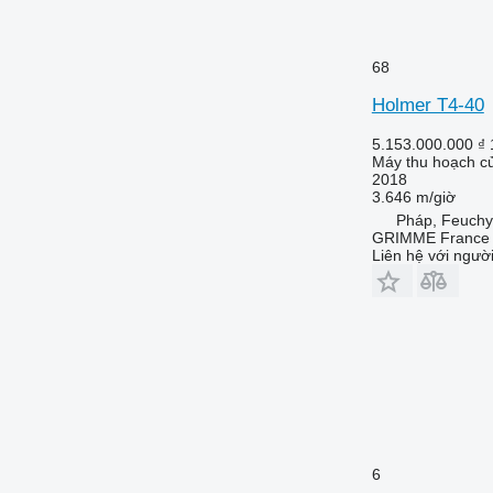
68
Holmer T4-40
5.153.000.000 ₫
Máy thu hoạch củ
2018
3.646 m/giờ
Pháp, Feuchy
GRIMME France H
Liên hệ với ngườ
6