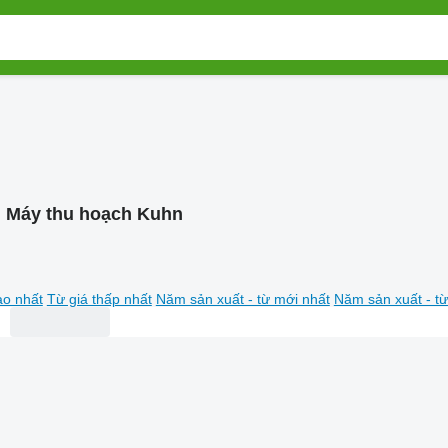
:
Máy thu hoạch Kuhn
ao nhất
Từ giá thấp nhất
Năm sản xuất - từ mới nhất
Năm sản xuất - từ