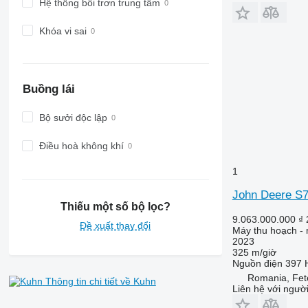
Hệ thống bôi trơn trung tâm
Khóa vi sai
Buồng lái
Bộ sưởi độc lập
Điều hoà không khí
1
John Deere S
Thiếu một số bộ lọc?
9.063.000.000 ₫
Đề xuất thay đổi
Máy thu hoạch - 
2023
325 m/giờ
Nguồn điện
397 
Romania, Fet
Thông tin chi tiết về Kuhn
Liên hệ với ngườ