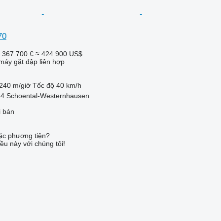
70
367.700 €
≈ 424.900 US$
máy gặt đập liên hợp
240 m/giờ
Tốc độ
40 km/h
4 Schoental-Westernhausen
i bán
c phương tiện?
ều này với chúng tôi!