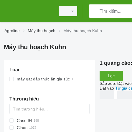
Agroline
Máy thu hoạch
Máy thu hoạch Kuhn
Máy thu hoạch Kuhn
1 quảng cáo
Loại
Lọc
máy gặt đập thức ăn gia súc
Sắp xếp
:
Đặt vào
Đặt vào
Từ giá c
Thương hiệu
Case IH
CM
Spartan
Claas
T
1680
560R