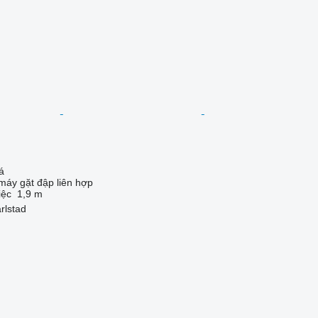
á
máy gặt đập liên hợp
iệc
1,9 m
rlstad