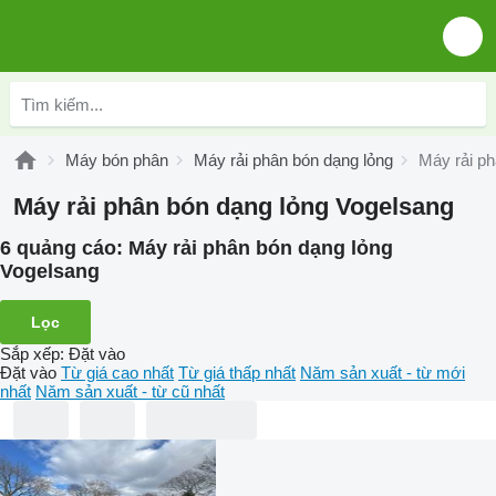
Máy bón phân
Máy rải phân bón dạng lỏng
Máy rải ph
Máy rải phân bón dạng lỏng Vogelsang
6 quảng cáo:
Máy rải phân bón dạng lỏng
Vogelsang
Lọc
Sắp xếp
:
Đặt vào
Đặt vào
Từ giá cao nhất
Từ giá thấp nhất
Năm sản xuất - từ mới
nhất
Năm sản xuất - từ cũ nhất