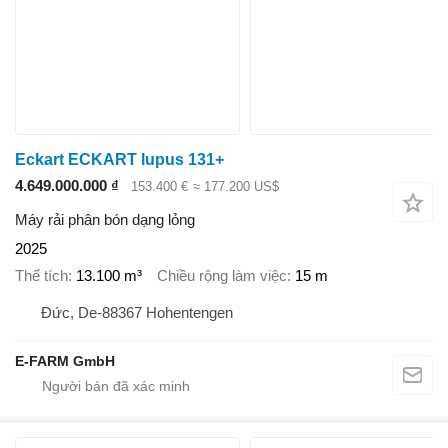
Eckart ECKART lupus 131+
4.649.000.000 ₫
153.400 €
≈ 177.200 US$
Máy rải phân bón dạng lỏng
2025
Thể tích
13.100 m³
Chiều rộng làm việc
15 m
Đức, De-88367 Hohentengen
E-FARM GmbH