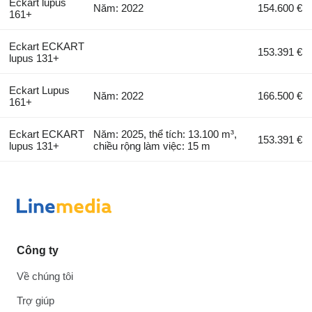
Eckart lupus
Năm: 2022
154.600 €
161+
Eckart ECKART
153.391 €
lupus 131+
Eckart Lupus
Năm: 2022
166.500 €
161+
Eckart ECKART
Năm: 2025, thể tích: 13.100 m³,
153.391 €
lupus 131+
chiều rộng làm việc: 15 m
Công ty
Về chúng tôi
Trợ giúp