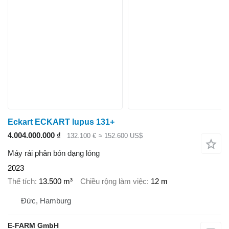
Eckart ECKART lupus 131+
4.004.000.000 ₫
132.100 €
≈ 152.600 US$
Máy rải phân bón dạng lỏng
2023
Thể tích
13.500 m³
Chiều rộng làm việc
12 m
Đức, Hamburg
E-FARM GmbH