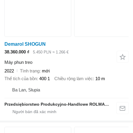
Demarol SHOGUN
38.360.000 ₫
5.450 PLN
≈ 1.266 €
Máy phun treo
2022
Tình trạng
mới
Thể tích của bồn
400 1
Chiều rộng làm việc
10 m
Ba Lan, Słupia
Przedsiębiorstwo Produkcyjno-Handlowe ROLMAPOL Marcin Dziekan