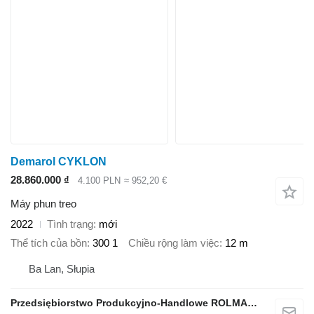
Demarol CYKLON
28.860.000 ₫
4.100 PLN
≈ 952,20 €
Máy phun treo
2022
Tình trạng
mới
Thể tích của bồn
300 1
Chiều rộng làm việc
12 m
Ba Lan, Słupia
Przedsiębiorstwo Produkcyjno-Handlowe ROLMAPOL Marcin Dziekan