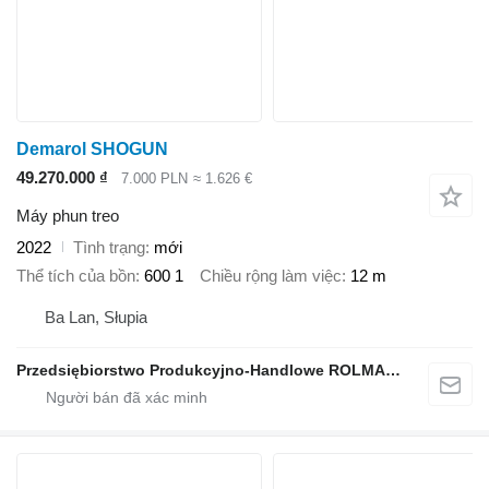
Demarol SHOGUN
49.270.000 ₫
7.000 PLN
≈ 1.626 €
Máy phun treo
2022
Tình trạng
mới
Thể tích của bồn
600 1
Chiều rộng làm việc
12 m
Ba Lan, Słupia
Przedsiębiorstwo Produkcyjno-Handlowe ROLMAPOL Marcin Dziekan