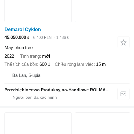
Demarol Cyklon
45.050.000 ₫
6.400 PLN
≈ 1.486 €
Máy phun treo
2022
Tình trạng
mới
Thể tích của bồn
600 1
Chiều rộng làm việc
15 m
Ba Lan, Słupia
Przedsiębiorstwo Produkcyjno-Handlowe ROLMAPOL Marcin Dziekan