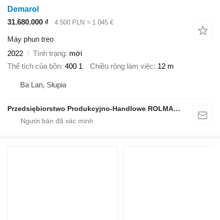
Demarol
31.680.000 ₫
4.500 PLN
≈ 1.045 €
Máy phun treo
2022
Tình trạng
mới
Thể tích của bồn
400 1
Chiều rộng làm việc
12 m
Ba Lan, Słupia
Przedsiębiorstwo Produkcyjno-Handlowe ROLMAPOL Marcin Dziekan