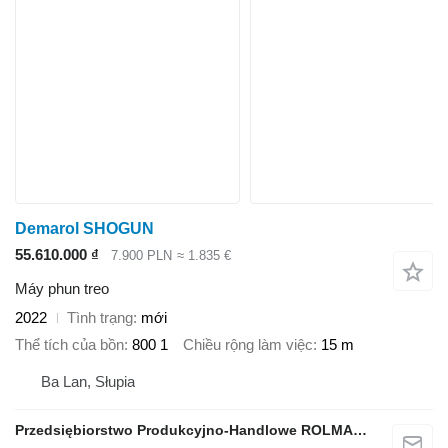
Demarol SHOGUN
55.610.000 ₫
7.900 PLN
≈ 1.835 €
Máy phun treo
2022
Tình trạng
mới
Thể tích của bồn
800 1
Chiều rộng làm việc
15 m
Ba Lan, Słupia
Przedsiębiorstwo Produkcyjno-Handlowe ROLMAPOL Marcin Dziekan