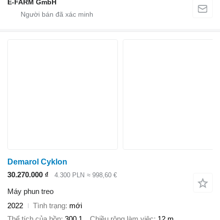
E-FARM GmbH
Demarol Cyklon
30.270.000 ₫
4.300 PLN
≈ 998,60 €
Máy phun treo
2022
Tình trạng
mới
Thể tích của bồn
300 1
Chiều rộng làm việc
12 m