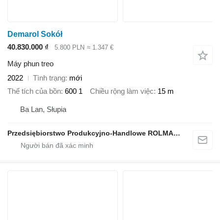
Demarol Sokół
40.830.000 ₫
5.800 PLN
≈ 1.347 €
Máy phun treo
2022
Tình trạng
mới
Thể tích của bồn
600 1
Chiều rộng làm việc
15 m
Ba Lan, Słupia
Przedsiębiorstwo Produkcyjno-Handlowe ROLMAPOL Marcin Dziekan