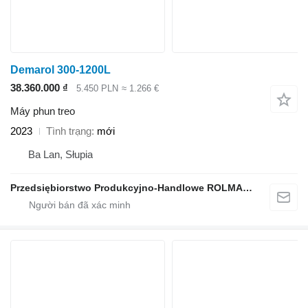
Demarol 300-1200L
38.360.000 ₫
5.450 PLN
≈ 1.266 €
Máy phun treo
2023
Tình trạng
mới
Ba Lan, Słupia
Przedsiębiorstwo Produkcyjno-Handlowe ROLMAPOL Marcin Dziekan