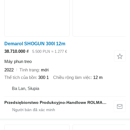
Demarol SHOGUN 300l 12m
38.710.000 ₫
5.500 PLN
≈ 1.277 €
Máy phun treo
2022
Tình trạng
mới
Thể tích của bồn
300 1
Chiều rộng làm việc
12 m
Ba Lan, Słupia
Przedsiębiorstwo Produkcyjno-Handlowe ROLMAPOL Marcin Dziekan