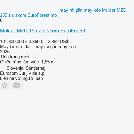
máy rải gắn máy kéo Mulčer MZD
155 z diskom EuroForest mới
6
Mulčer MZD 155 z diskom EuroForest
101.800.000 ₫
3.360 €
≈ 3.882 US$
Máy làm tơi đất - máy rải gắn máy kéo
2026
Tình trạng
mới
Chiều rộng làm việc
1,55 m
Slovenia, Šentjernej
Eurocom Jurij Vide s.p.
Liên hệ với người bán