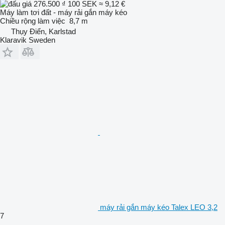
276.500 ₫
100 SEK
≈ 9,12 €
Máy làm tơi đất - máy rải gắn máy kéo
Chiều rộng làm việc
8,7 m
Thụy Điển, Karlstad
Klaravik Sweden
máy rải gắn máy kéo Talex LEO 3,2
7