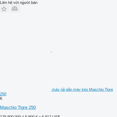
Liên hệ với người bán
máy rải gắn máy kéo Maschio Tigre
250
6
Maschio Tigre 250
178.800.000 ₫
5.900 €
≈ 6.817 US$