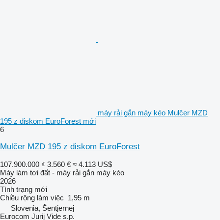
máy rải gắn máy kéo Mulčer MZD
195 z diskom EuroForest mới
6
Mulčer MZD 195 z diskom EuroForest
107.900.000 ₫
3.560 €
≈ 4.113 US$
Máy làm tơi đất - máy rải gắn máy kéo
2026
Tình trạng
mới
Chiều rộng làm việc
1,95 m
Slovenia, Šentjernej
Eurocom Jurij Vide s.p.