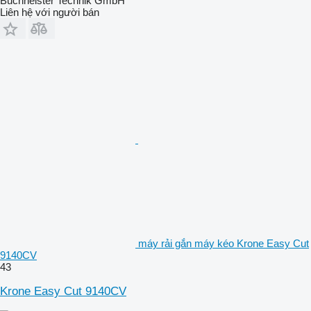
Buchheister Technik GmbH
Liên hệ với người bán
máy rải gắn máy kéo Krone Easy Cut
9140CV
43
Krone Easy Cut 9140CV