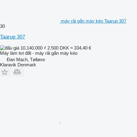
máy rải gắn máy kéo Taarup 307
30
Taarup 307
10.140.000 ₫
2.500 DKK
≈ 334,40 €
Máy làm tơi đất - máy rải gắn máy kéo
Đan Mạch, Tølløse
Klaravik Denmark