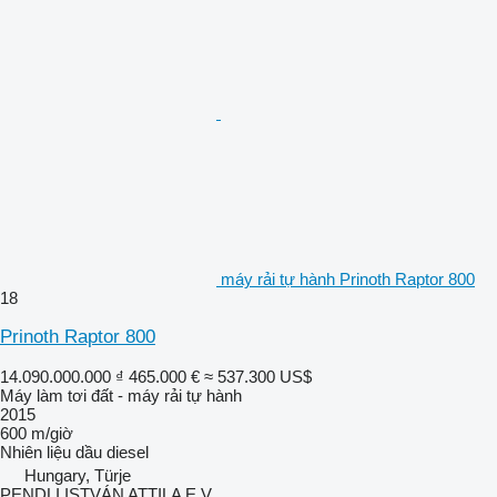
máy rải tự hành Prinoth Raptor 800
18
Prinoth Raptor 800
14.090.000.000 ₫
465.000 €
≈ 537.300 US$
Máy làm tơi đất - máy rải tự hành
2015
600 m/giờ
Nhiên liệu
dầu diesel
Hungary, Türje
PENDLI ISTVÁN ATTILA E.V