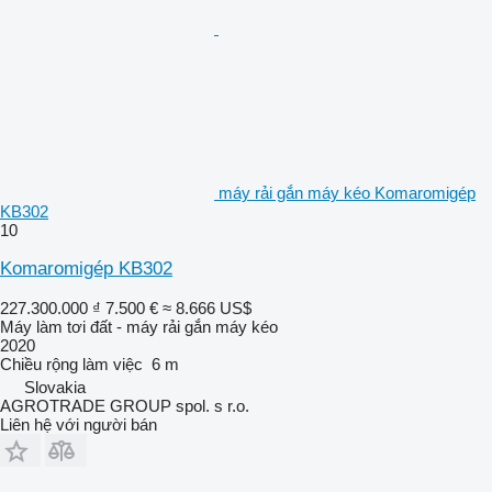
máy rải gắn máy kéo Komaromigép
KB302
10
Komaromigép KB302
227.300.000 ₫
7.500 €
≈ 8.666 US$
Máy làm tơi đất - máy rải gắn máy kéo
2020
Chiều rộng làm việc
6 m
Slovakia
AGROTRADE GROUP spol. s r.o.
Liên hệ với người bán