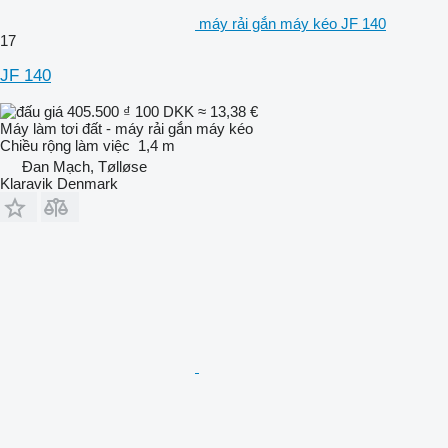
máy rải gắn máy kéo JF 140
17
JF 140
405.500 ₫
100 DKK
≈ 13,38 €
Máy làm tơi đất - máy rải gắn máy kéo
Chiều rộng làm việc
1,4 m
Đan Mạch, Tølløse
Klaravik Denmark