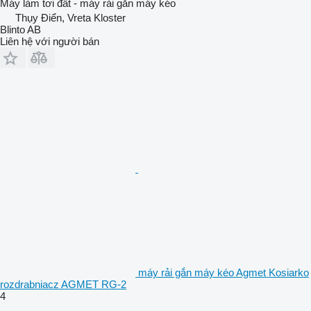
Máy làm tơi đất - máy rải gắn máy kéo
Thụy Điển, Vreta Kloster
Blinto AB
Liên hệ với người bán
máy rải gắn máy kéo Agmet Kosiarko
rozdrabniacz AGMET RG-2
4