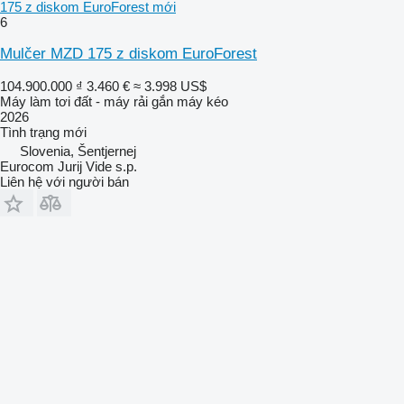
175 z diskom EuroForest mới
6
Mulčer MZD 175 z diskom EuroForest
104.900.000 ₫
3.460 €
≈ 3.998 US$
Máy làm tơi đất - máy rải gắn máy kéo
2026
Tình trạng
mới
Slovenia, Šentjernej
Eurocom Jurij Vide s.p.
Liên hệ với người bán