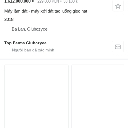
1.612.000.000 ₫
229.000 PLN
≈ 53.180 €
Máy làm đất - máy xới đất tạo luống gieo hạt
2018
Ba Lan, Głubczyce
Top Farms Głubczyce