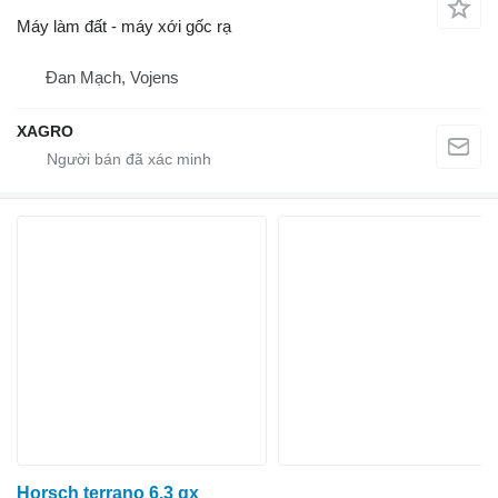
Máy làm đất - máy xới gốc rạ
Đan Mạch, Vojens
XAGRO
Horsch terrano 6.3 gx