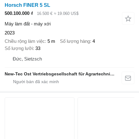
Horsch FINER 5 SL
500.100.000 ₫
16.500 €
≈ 19.060 US$
Máy làm đất - máy xới
2023
Chiều rộng làm việc
5 m
Số lượng hàng
4
Số lượng lưỡi
33
Đức, Sietzsch
New-Tec Ost Vertriebsgesellschaft für Agrartechnik mbH