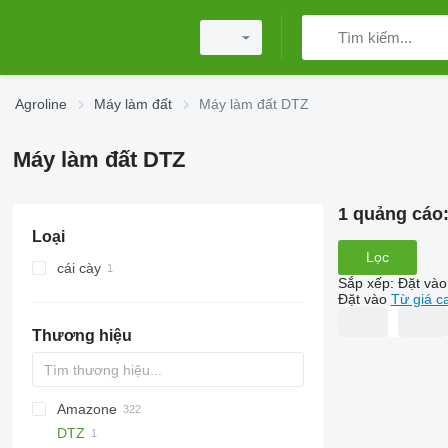
Agroline
Máy làm đất
Máy làm đất DTZ
Máy làm đất DTZ
1 quảng cáo
Loại
Lọc
cái cày
Sắp xếp
:
Đặt vào
Đặt vào
Từ giá c
Thương hiệu
Amazone
AS
Multivator
Combiplow
Jaguar
AT30
8
AGD
KM180
FV
DTZ
Cultiplow
AU
10
AGCh
Cataya
OT
Green Ray
1-Series
BW
Actros RO
GKR
AG
U-series
5710
CK
ECONET
310
12M
Pioneer
Disco
Ecolo Tiger