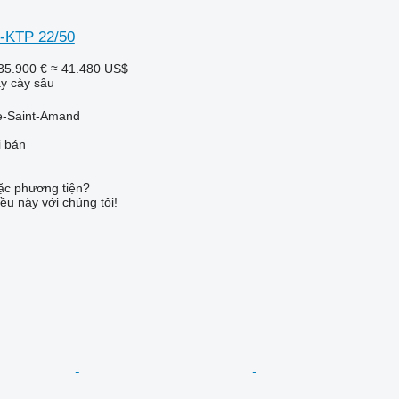
-KTP 22/50
35.900 €
≈ 41.480 US$
y cày sâu
le-Saint-Amand
i bán
c phương tiện?
ều này với chúng tôi!