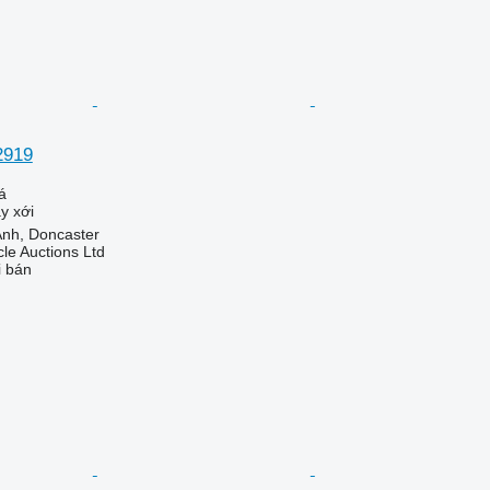
2919
á
y xới
nh, Doncaster
le Auctions Ltd
i bán