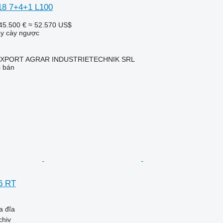
18 7+4+1 L100
45.500 €
≈ 52.570 US$
áy cày ngược
XPORT AGRAR INDUSTRIETECHNIK SRL
i bán
6 RT
a đĩa
chiv