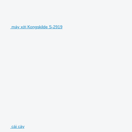
máy xới Kongskilde S-2919
cái cày