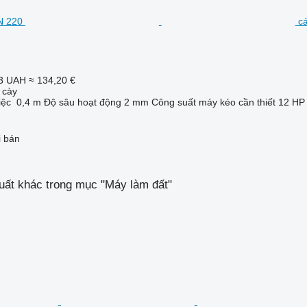
c
3 UAH
≈ 134,20 €
 cày
iệc
0,4 m
Độ sâu hoạt động
2 mm
Công suất máy kéo cần thiết
12 HP
i bán
uất khác trong mục "Máy làm đất"