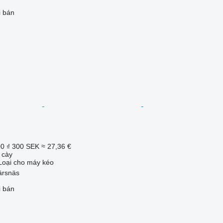
i bán
00 ₫
300 SEK
≈ 27,36 €
 cày
Loại
cho máy kéo
ärsnäs
i bán