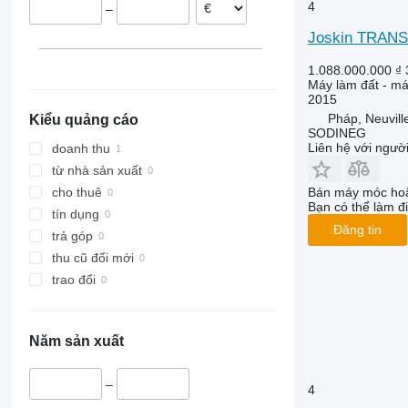
4
–
VariDiamant
Joskin TRANS
VariOpal
VariTansanit
1.088.000.000 ₫
VariTitan
Máy làm đất - má
2015
VarioPack
Pháp, Neuvil
Kiểu quảng cáo
Zirkon
SODINEG
Liên hệ với ngườ
doanh thu
từ nhà sản xuất
Bán máy móc hoặ
cho thuê
Bạn có thể làm đi
tín dụng
Đăng tin
trả góp
thu cũ đổi mới
trao đổi
Năm sản xuất
–
4