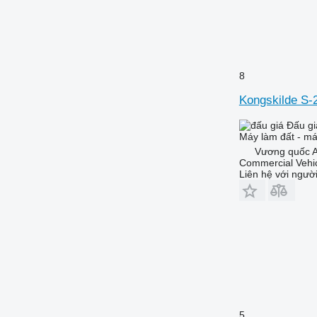
8
Kongskilde S-
Đấu gi
Máy làm đất - má
Vương quốc A
Commercial Vehic
Liên hệ với ngườ
5