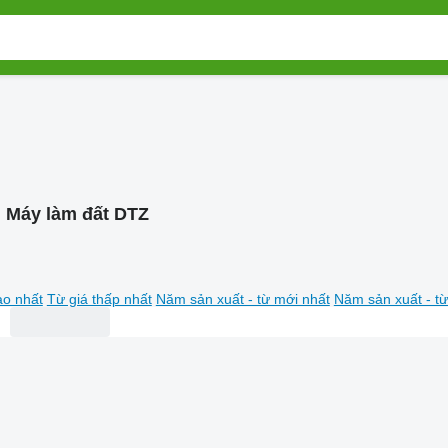
:
Máy làm đất DTZ
ao nhất
Từ giá thấp nhất
Năm sản xuất - từ mới nhất
Năm sản xuất - từ