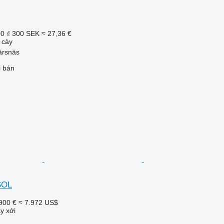
00 ₫
300 SEK
≈ 27,36 €
 cày
ärsnäs
i bán
SOL
900 €
≈ 7.972 US$
y xới