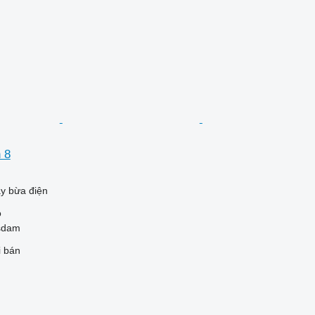
 8
y bừa điện
o
sdam
i bán