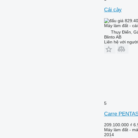
Cái cày
829.4
Máy làm đất - cái
Thụy Điển, G
Blinto AB
Liên hệ với ngườ
5
Carre PENTA
209.100.000 ₫
6.
Máy làm đất - má
2014