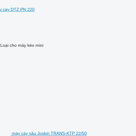
ái cày DTZ PN 220
Loại
cho máy kéo mini
máy cày sâu Joskin TRANS-KTP 22/50