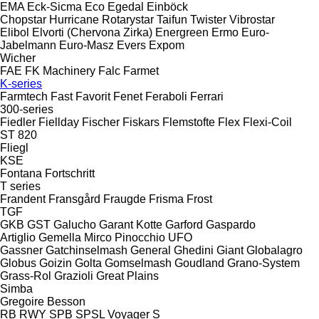
EMA
Eck-Sicma
Eco
Egedal
Einböck
Chopstar
Hurricane
Rotarystar
Taifun
Twister
Vibrostar
Elibol
Elvorti (Chervona Zirka)
Energreen
Ermo
Euro-
Jabelmann
Euro-Masz
Evers
Expom
Wicher
FAE
FK Machinery
Falc
Farmet
K-series
Farmtech
Fast
Favorit
Fenet
Feraboli
Ferrari
300-series
Fiedler
Fiellday
Fischer
Fiskars
Flemstofte
Flex
Flexi-Coil
ST 820
Fliegl
KSE
Fontana
Fortschritt
T series
Frandent
Fransgård
Fraugde
Frisma
Frost
TGF
GKB
GST
Galucho
Garant Kotte
Garford
Gaspardo
Artiglio
Gemella
Mirco
Pinocchio
UFO
Gassner
Gatchinselmash
General
Ghedini
Giant
Globalagro
Globus
Goizin
Golta
Gomselmash
Goudland
Grano-System
Grass-Rol
Grazioli
Great Plains
Simba
Gregoire Besson
RB
RWY
SPB
SPSL
Voyager S