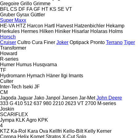
Gregoire
Grillo
Grimme
BFL
CS
DF
FA
GF
HT
KS
SE
VT
Gruber
Gyrax
Güttler
Super Maxx
HE-VA
HTZ
Harcon
Hartl
Harvest
Hatzenbichler
Hekamp
Herkules
Hermes
Hilken
Hiniker
Hisarlar
Holaras
Holms
Horsch
Cruiser
Cultro
Cura
Finer
Joker
Optipack
Pronto
Terrano
Tiger
Transformer
Howard
R-series
Humer
Humus
Husqvarna
TF
Hydromann
Hymach
Häner
Ilgi
Imants
Culter
Inter-Tech
Iseki
JF
CM
Jagoda
Jaguar
Jako
Janpol
Jansen
Jar-Met
John Deere
333 G
410
512
637
980
2210
2623 VT
2700
M-series
Joskin
SCARIFLEX
Jympa
KLK Agro
KPK
4
KTZ
Ka-Rol
Kara Ova
Kellfri
Kello-Bilt
Kelly
Kerner
Corona
Helix
Komet
Stratos
X-Cut Solo