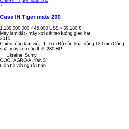
Case IH Tiger mate 200
7
Case IH Tiger mate 200
1.189.000.000 ₫
45.000 US$
≈ 39.180 €
Máy làm đất - máy xới đất tạo luống gieo hạt
2015
Chiều rộng làm việc
11,6 m
Độ sâu hoạt động
120 mm
Công
suất máy kéo cần thiết
280 HP
Ukraine, Sumy
OOO "AGRO-ALYaNS"
Liên hệ với người bán