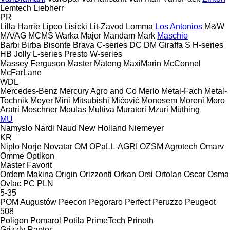
Lemtech
Liebherr
PR
Lilla Harrie
Lipco
Lisicki
Lit-Zavod
Lomma
Los Antonios
M&W
MA/AG
MCMS Warka
Major
Mandam
Mark
Maschio
Barbi
Birba
Bisonte
Brava
C-series
DC
DM
Giraffa S
H-series
HB
Jolly
L-series
Presto
W-series
Massey Ferguson
Master
Mateng
MaxiMarin
McConnel
McFarLane
WDL
Mercedes-Benz
Mercury Agro and Co
Merlo
Metal-Fach
Metal-
Technik
Meyer
Mini
Mitsubishi
Mićović
Monosem
Moreni
Moro
Aratri
Moschner
Moulas
Multiva
Muratori
Mzuri
Müthing
MU
Namyslo
Nardi
Naud
New Holland
Niemeyer
KR
Niplo
Norje
Novatar
OM
OPaLL-AGRI
OZSM Agrotech
Omarv
Omme
Optikon
Master
Favorit
Ordem Makina
Origin
Orizzonti
Orkan
Orsi
Ortolan
Oscar
Osma
Ovlac
PC
PLN
5-35
POM Augustów
Peecon
Pegoraro
Perfect
Peruzzo
Peugeot
508
Poligon
Pomarol
Potila
PrimeTech
Prinoth
Grizzly
Raptor