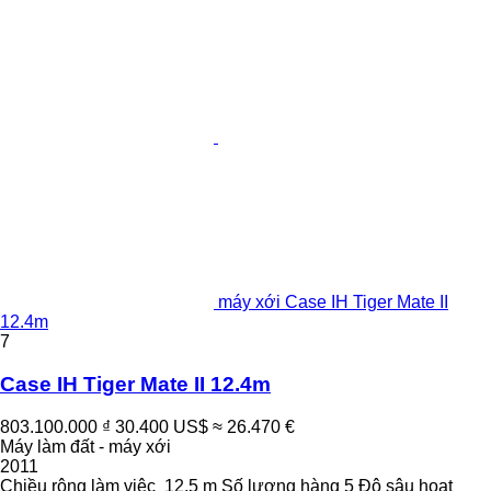
máy xới Case IH Tiger Mate II
12.4m
7
Case IH Tiger Mate II 12.4m
803.100.000 ₫
30.400 US$
≈ 26.470 €
Máy làm đất - máy xới
2011
Chiều rộng làm việc
12,5 m
Số lượng hàng
5
Độ sâu hoạt