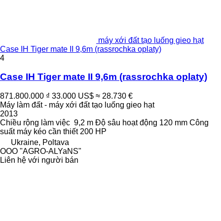
máy xới đất tạo luống gieo hạt
Case IH Tiger mate II 9,6m (rassrochka oplaty)
4
Case IH Tiger mate II 9,6m (rassrochka oplaty)
871.800.000 ₫
33.000 US$
≈ 28.730 €
Máy làm đất - máy xới đất tạo luống gieo hạt
2013
Chiều rộng làm việc
9,2 m
Độ sâu hoạt động
120 mm
Công
suất máy kéo cần thiết
200 HP
Ukraine, Poltava
OOO "AGRO-ALYaNS"
Liên hệ với người bán