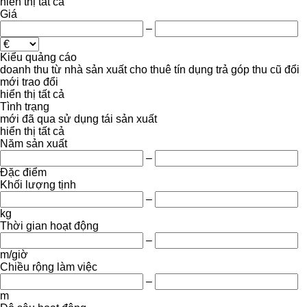
hiển thị tất cả
Giá
–
Kiểu quảng cáo
doanh thu
từ nhà sản xuất
cho thuê
tín dụng
trả góp
thu cũ đổi
mới
trao đổi
hiển thị tất cả
Tình trạng
mới
đã qua sử dụng
tái sản xuất
hiển thị tất cả
Năm sản xuất
–
Đặc điểm
Khối lượng tịnh
–
kg
Thời gian hoạt động
–
m/giờ
Chiều rộng làm việc
–
m