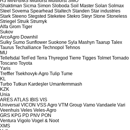
H3
MINI-BMS
Midiforst
Multiforst
SMO
Shaktiman
Sicma
Simon
Sloboda
Soil Master
Solan
Solmax
Steel
Sovema
Spearhead
Staltech
Standen
Star industries
Stark
Steeno
Stegsted
Steketee
Stekro
Steyr
Stone
Stoneless
Striegel
Struik
Strumyk
Alfa
Grom
Tiger
Sukov
ArcoAgro
Downhil
Sulky
Sumo
Sunflower
Suokone
Syla Mashyn
Taarup
Talex
Taurus
Techalliance
Technopol
Tehnos
MU
Tellefsdal
TerFed
Terra
Thyregod
Tierre
Tigges
Tolmet
Tornado
Toscano
Toyota
Yaris
Treffler
Tsekhovyk-Agro
Tulip
Tume
KL
Turbo
Tutkun Kardeşler
Umanfermmash
KZK
Unia
ARES
ATLAS
IBIS
VIS
Universal
VICON
VSS Agro
VTM Group
Vamo
Vandaele
Vari
Veenhuis
Veles
Veles-Agro
GRS
KPG
PD
PNV
PON
Ventura
Vigolo
Vogel & Noot
XMS