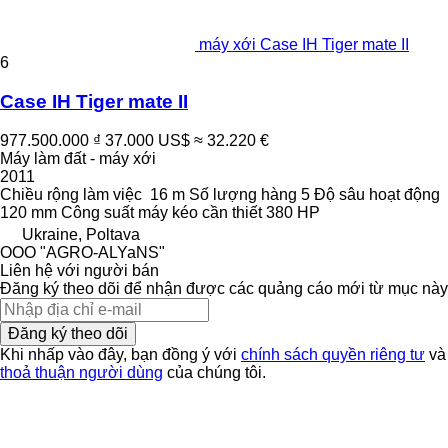
máy xới Case IH Tiger mate II
6
Case IH Tiger mate II
977.500.000 ₫
37.000 US$
≈ 32.220 €
Máy làm đất - máy xới
2011
Chiều rộng làm việc
16 m
Số lượng hàng
5
Độ sâu hoạt động
120 mm
Công suất máy kéo cần thiết
380 HP
Ukraine, Poltava
OOO "AGRO-ALYaNS"
Liên hệ với người bán
Đăng ký theo dõi để nhận được các quảng cáo mới từ mục này
Đăng ký theo dõi
Khi nhấp vào đây, bạn đồng ý với
chính sách quyền riêng tư
và
thoả thuận người dùng
của chúng tôi.