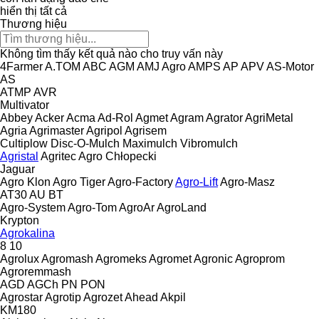
hiển thị tất cả
Thương hiệu
Không tìm thấy kết quả nào cho truy vấn này
4Farmer
A.TOM
ABC
AGM
AMJ Agro
AMPS
AP
APV
AS-Motor
AS
ATMP
AVR
Multivator
Abbey
Acker
Acma
Ad-Rol
Agmet
Agram
Agrator
AgriMetal
Agria
Agrimaster
Agripol
Agrisem
Cultiplow
Disc-O-Mulch
Maximulch
Vibromulch
Agristal
Agritec
Agro Chłopecki
Jaguar
Agro Klon
Agro Tiger
Agro-Factory
Agro-Lift
Agro-Masz
AT30
AU
BT
Agro-System
Agro-Tom
AgroAr
AgroLand
Krypton
Agrokalina
8
10
Agrolux
Agromash
Agromeks
Agromet
Agronic
Agroprom
Agroremmash
AGD
AGCh
PN
PON
Agrostar
Agrotip
Agrozet
Ahead
Akpil
KM180