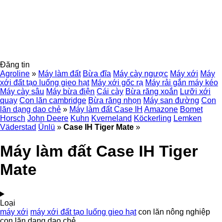
Đăng tin
Agroline
»
Máy làm đất
Bừa đĩa
Máy cày ngược
Máy xới
Máy
xới đất tạo luống gieo hạt
Máy xới gốc rạ
Máy rải gắn máy kéo
Máy cày sâu
Máy bừa điện
Cái cày
Bừa răng xoắn
Lưỡi xới
quay
Con lăn cambridge
Bừa răng nhọn
Máy san đường
Con
lăn dạng dao chẻ
»
Máy làm đất Case IH
Amazone
Bomet
Horsch
John Deere
Kuhn
Kverneland
Köckerling
Lemken
Väderstad
Ünlü
»
Case IH Tiger Mate
»
Máy làm đất Case IH Tiger
Mate
Loại
máy xới
máy xới đất tạo luống gieo hạt
con lăn nông nghiệp
con lăn dạng dao chẻ