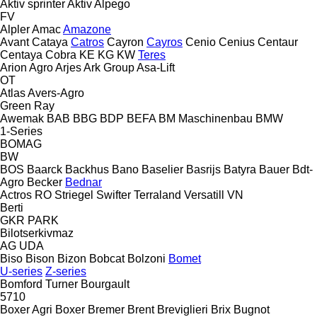
Aktiv sprinter
Aktiv
Alpego
FV
Alpler
Amac
Amazone
Avant
Cataya
Catros
Cayron
Cayros
Cenio
Cenius
Centaur
Centaya
Cobra
KE
KG
KW
Teres
Arion Agro
Arjes
Ark Group
Asa-Lift
OT
Atlas
Avers-Agro
Green Ray
Awemak
BAB
BBG
BDP
BEFA
BM Maschinenbau
BMW
1-Series
BOMAG
BW
BOS
Baarck
Backhus
Bano
Baselier
Basrijs
Batyra
Bauer
Bdt-
Agro
Becker
Bednar
Actros RO
Striegel
Swifter
Terraland
Versatill VN
Berti
GKR
PARK
Bilotserkivmaz
AG
UDA
Biso
Bison
Bizon
Bobcat
Bolzoni
Bomet
U-series
Z-series
Bomford Turner
Bourgault
5710
Boxer Agri
Boxer
Bremer
Brent
Breviglieri
Brix
Bugnot