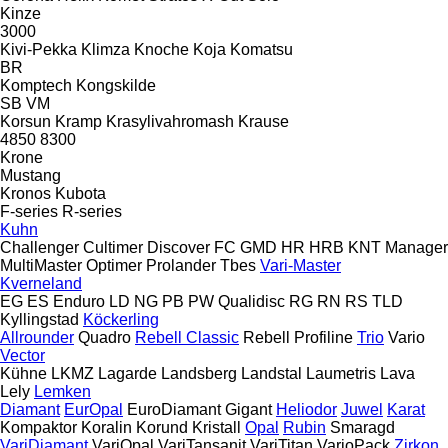
Kinze
3000
Kivi-Pekka
Klimza
Knoche
Koja
Komatsu
BR
Komptech
Kongskilde
SB
VM
Korsun
Kramp
Krasylivahromash
Krause
4850
8300
Krone
Mustang
Kronos
Kubota
F-series
R-series
Kuhn
Challenger
Cultimer
Discover
FC
GMD
HR
HRB
KNT
Manager
MultiMaster
Optimer
Prolander
Tbes
Vari-Master
Kverneland
EG
ES
Enduro
LD
NG
PB
PW
Qualidisc
RG
RN
RS
TLD
Kyllingstad
Köckerling
Allrounder
Quadro
Rebell Classic
Rebell Profiline
Trio
Vario
Vector
Kühne
LKMZ
Lagarde
Landsberg
Landstal
Laumetris
Lava
Lely
Lemken
Diamant
EurOpal
EuroDiamant
Gigant
Heliodor
Juwel
Karat
Kompaktor
Koralin
Korund
Kristall
Opal
Rubin
Smaragd
VariDiamant
VariOpal
VariTansanit
VariTitan
VarioPack
Zirkon