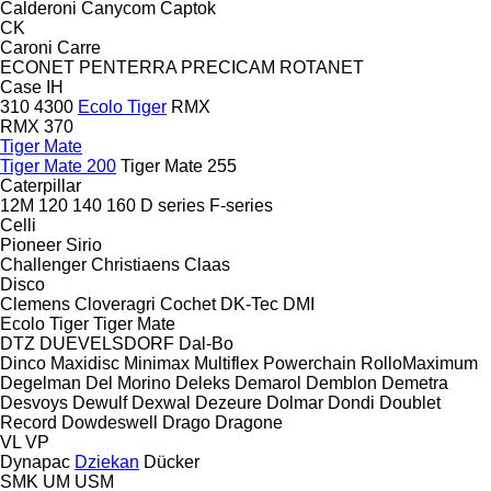
Calderoni
Canycom
Captok
CK
Caroni
Carre
ECONET
PENTERRA
PRECICAM
ROTANET
Case IH
310
4300
Ecolo Tiger
RMX
RMX 370
Tiger Mate
Tiger Mate 200
Tiger Mate 255
Caterpillar
12M
120
140
160
D series
F-series
Celli
Pioneer
Sirio
Challenger
Christiaens
Claas
Disco
Clemens
Cloveragri
Cochet
DK-Tec
DMI
Ecolo Tiger
Tiger Mate
DTZ
DUEVELSDORF
Dal-Bo
Dinco
Maxidisc
Minimax
Multiflex
Powerchain
RolloMaximum
Degelman
Del Morino
Deleks
Demarol
Demblon
Demetra
Desvoys
Dewulf
Dexwal
Dezeure
Dolmar
Dondi
Doublet
Record
Dowdeswell
Drago
Dragone
VL
VP
Dynapac
Dziekan
Dücker
SMK
UM
USM