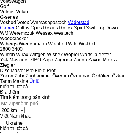
Volkswagen
Golf
Volmer
Volvo
G-series
Voshod
Votex
Vynmashpostach
Väderstad
Carrier
Cultus
Opus
Rexius
Rollex
Spirit
Swift
TopDown
WM
Weremczuk
Wessex
Westtech
Woodcracker
Wibergs
Wiedenmann
Wienhoff
Wifo
Wil-Rich
2800
3400
Winton
Wirax
Wirtgen
Wishek
Woprol
Wärtsilä
Yetter
YstaMaskiner
ZIBO
Zago
Zagroda
Zanon
Zavod Moroza
Ziegler
Disc Master Pro
Field Profi
Zocon
Zubr
Zunhammer
Överum
Özduman
Özdöken
Özkan
Tarım Makina
Ünlü
hiển thị tất cả
Địa điểm
Tìm kiếm trong bán kính
Việt Nam
khác
Ukraine
hiển thị tất cả