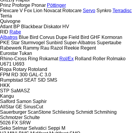
Prinz
Proforge
Pronar
Pöttinger
Flexcare V
Fox
Lion
Novacat
Rotocare
Servo
Synkro
Terradisc
Terria
Quivogne
Atlant
BP
Blackbear
Diskator
HV
RID
Rabe
Albatros
Blue Bird
Corvus
Dupe
Field Bird
GHF
Kormoran
PKE
Star
Sturmvogel
Sunbird
Super-Albatros
Supertaube
Rabewerk
Rammy
Rau
Razol
Reekie
Regent
Eurostar
Tukan
Rhino-Cross
Ring
Rokamat
Rol/Ex
Rolland
Roller
Rolmako
U671
U693
Ropa
Rotary
Rotoland
FPM RD 300
GAL-C 3.0
Rumptstad
SEAT
SID
SMS
HKK
STP
SaMASZ
Kangu
Salford
Samon
Saphir
AllStar
GE
SinusCut
Sauerburger
ScanStone
Schliesing
Schmidt
Schmihing
Schmotzer
Schulte
5026
FX
SRW
Seko
Selmar
Selvatici
Seppi M