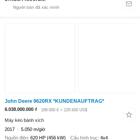
John Deere 9620RX *KUNDENAUFTRAG*
6.038.000.000 ₫
199.000 €
≈ 228.600 US$
Máy kéo bánh xích
2017
5.050 m/giờ
Nguồn điện
620 HP (456 kW)
Cấu hình trục
4x4