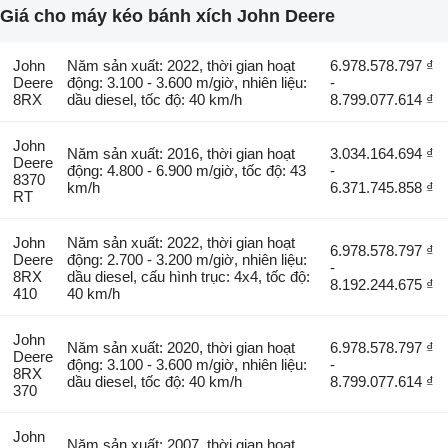
Giá cho máy kéo bánh xích John Deere
John
Năm sản xuất: 2022, thời gian hoạt
6.978.578.797 ₫
Deere
động: 3.100 - 3.600 m/giờ, nhiên liệu:
-
8RX
dầu diesel, tốc độ: 40 km/h
8.799.077.614 ₫
John
Năm sản xuất: 2016, thời gian hoạt
3.034.164.694 ₫
Deere
động: 4.800 - 6.900 m/giờ, tốc độ: 43
-
8370
km/h
6.371.745.858 ₫
RT
John
Năm sản xuất: 2022, thời gian hoạt
6.978.578.797 ₫
Deere
động: 2.700 - 3.200 m/giờ, nhiên liệu:
-
8RX
dầu diesel, cấu hình trục: 4x4, tốc độ:
8.192.244.675 ₫
410
40 km/h
John
Năm sản xuất: 2020, thời gian hoạt
6.978.578.797 ₫
Deere
động: 3.100 - 3.600 m/giờ, nhiên liệu:
-
8RX
dầu diesel, tốc độ: 40 km/h
8.799.077.614 ₫
370
John
Năm sản xuất: 2007, thời gian hoạt