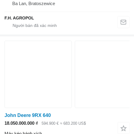
Ba Lan, Bratoszewice
F.H. AGROPOL
John Deere 9RX 640
18.050.000.000 ₫
594.900 €
≈ 683.200 US$
Máy kéo bánh xích