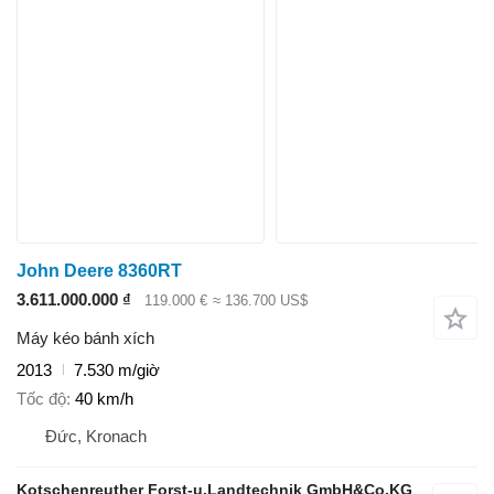
John Deere 8360RT
3.611.000.000 ₫
119.000 €
≈ 136.700 US$
Máy kéo bánh xích
2013
7.530 m/giờ
Tốc độ
40 km/h
Đức, Kronach
Kotschenreuther Forst-u.Landtechnik GmbH&Co.KG