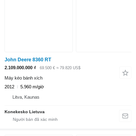
John Deere 8360 RT
2.109.000.000 ₫
69.500 €
≈ 79.820 US$
Máy kéo bánh xích
2012
5.960 m/giờ
Litva, Kaunas
Konekesko Lietuva