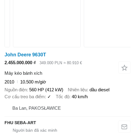
John Deere 9630T
2.455.000.000 ₫
349.000 PLN
≈ 80.910 €
Máy kéo bánh xích
2010
10.500 m/giờ
Nguồn điện
560 HP (412 kW)
Nhiên liệu
dầu diesel
Cơ cấu treo ba điểm
✓
Tốc độ
40 km/h
Ba Lan, PAKOSŁAWICE
FHU SEBA-ART