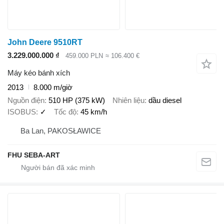
John Deere 9510RT
3.229.000.000 ₫
459.000 PLN
≈ 106.400 €
Máy kéo bánh xích
2013
8.000 m/giờ
Nguồn điện
510 HP (375 kW)
Nhiên liệu
dầu diesel
ISOBUS
✓
Tốc độ
45 km/h
Ba Lan, PAKOSŁAWICE
FHU SEBA-ART