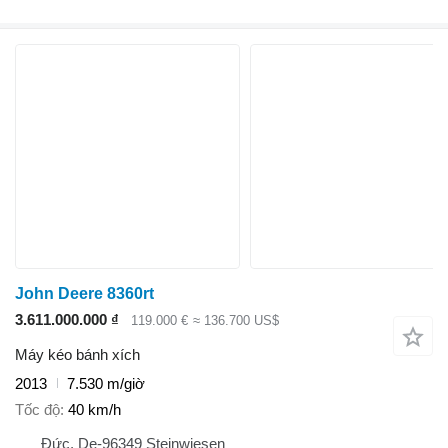
John Deere 8360rt
3.611.000.000 ₫
119.000 €
≈ 136.700 US$
Máy kéo bánh xích
2013
7.530 m/giờ
Tốc độ
40 km/h
Đức, De-96349 Steinwiesen