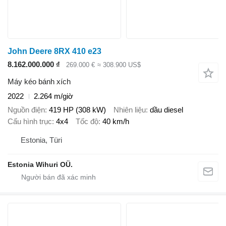
John Deere 8RX 410 e23
8.162.000.000 ₫
269.000 €
≈ 308.900 US$
Máy kéo bánh xích
2022
2.264 m/giờ
Nguồn điện
419 HP (308 kW)
Nhiên liệu
dầu diesel
Cấu hình trục
4x4
Tốc độ
40 km/h
Estonia, Türi
Estonia Wihuri OÜ.