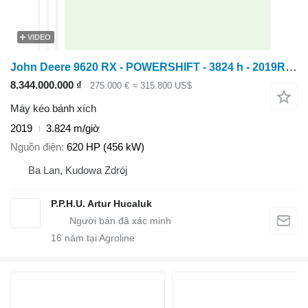
VIDEO
John Deere 9620 RX - POWERSHIFT - 3824 h - 2019ROK - NOWE GĄSIENICE - AUTOT
8.344.000.000 ₫
275.000 €
≈ 315.800 US$
Máy kéo bánh xích
2019
3.824 m/giờ
Nguồn điện
620 HP (456 kW)
Ba Lan, Kudowa Zdrój
P.P.H.U. Artur Hucaluk
16
năm tại Agroline