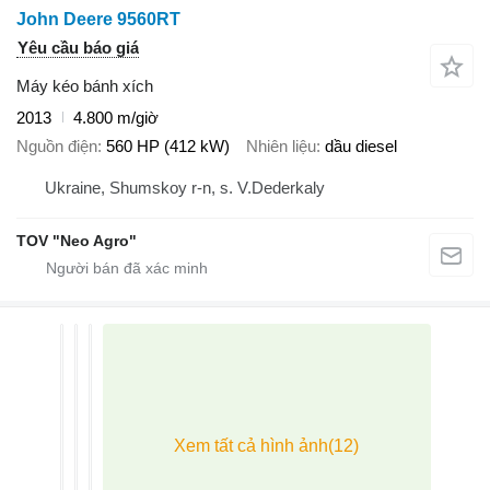
John Deere 9560RT
Yêu cầu báo giá
Máy kéo bánh xích
2013
4.800 m/giờ
Nguồn điện
560 HP (412 kW)
Nhiên liệu
dầu diesel
Ukraine, Shumskoy r-n, s. V.Dederkaly
TOV "Neo Agro"