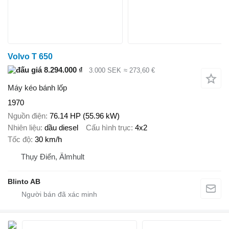
Volvo T 650
8.294.000 ₫
3.000 SEK
≈ 273,60 €
Máy kéo bánh lốp
1970
Nguồn điện
76.14 HP (55.96 kW)
Nhiên liệu
dầu diesel
Cấu hình trục
4x2
Tốc độ
30 km/h
Thụy Điển, Älmhult
Blinto AB