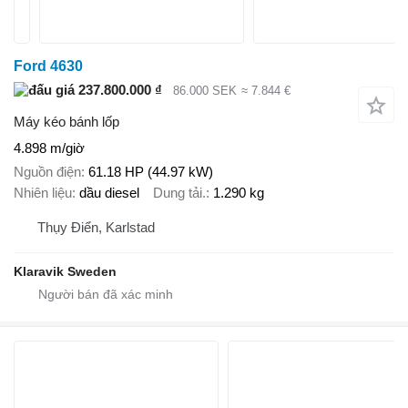
Ford 4630
237.800.000 ₫
86.000 SEK
≈ 7.844 €
Máy kéo bánh lốp
4.898 m/giờ
Nguồn điện
61.18 HP (44.97 kW)
Nhiên liệu
dầu diesel
Dung tải.
1.290 kg
Thụy Điển, Karlstad
Klaravik Sweden