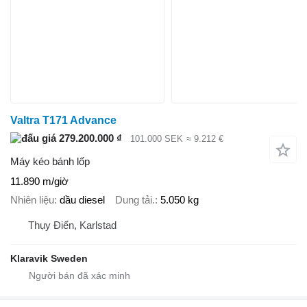
Valtra T171 Advance
279.200.000 ₫
101.000 SEK
≈ 9.212 €
Máy kéo bánh lốp
11.890 m/giờ
Nhiên liệu
dầu diesel
Dung tải.
5.050 kg
Thụy Điển, Karlstad
Klaravik Sweden