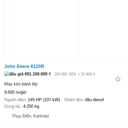
John Deere 6125R
691.100.000 ₫
250.000 SEK
≈ 22.800 €
Máy kéo bánh lốp
9.505 m/giờ
Nguồn điện
145 HP (107 kW)
Nhiên liệu
dầu diesel
Dung tải.
4.250 kg
Thụy Điển, Karlstad