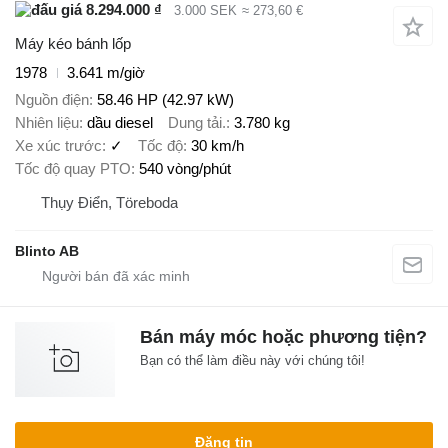
8.294.000 ₫
3.000 SEK
≈ 273,60 €
Máy kéo bánh lốp
1978
3.641 m/giờ
Nguồn điện
58.46 HP (42.97 kW)
Nhiên liệu
dầu diesel
Dung tải.
3.780 kg
Xe xúc trước
✓
Tốc độ
30 km/h
Tốc độ quay PTO
540 vòng/phút
Thụy Điển, Töreboda
Blinto AB
Bán máy móc hoặc phương tiện?
Bạn có thể làm điều này với chúng tôi!
Đăng tin