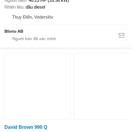
Nguồn điện
46.23 HP (33.98 kW)
Nhiên liệu
dầu diesel
Thụy Điển, Vederslöv
Blinto AB
David Brown 990 Q