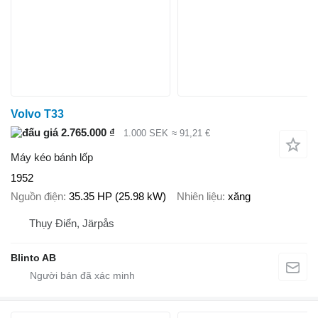
Volvo T33
2.765.000 ₫
1.000 SEK
≈ 91,21 €
Máy kéo bánh lốp
1952
Nguồn điện
35.35 HP (25.98 kW)
Nhiên liệu
xăng
Thụy Điển, Järpås
Blinto AB