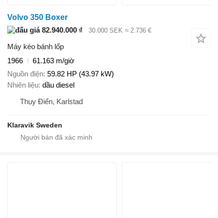
Volvo 350 Boxer
82.940.000 ₫
30.000 SEK
≈ 2.736 €
Máy kéo bánh lốp
1966
61.163 m/giờ
Nguồn điện
59.82 HP (43.97 kW)
Nhiên liệu
dầu diesel
Thụy Điển, Karlstad
Klaravik Sweden