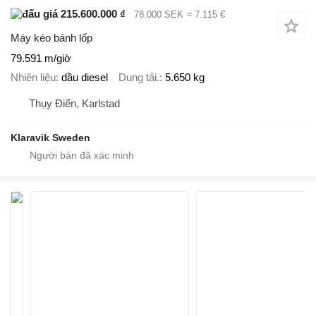
215.600.000 ₫
78.000 SEK
≈ 7.115 €
Máy kéo bánh lốp
79.591 m/giờ
Nhiên liệu
dầu diesel
Dung tải.
5.650 kg
Thụy Điển, Karlstad
Klaravik Sweden