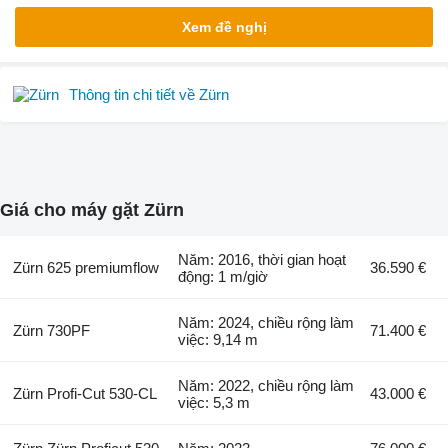
Xem đề nghị
Thông tin chi tiết về Zürn
Giá cho máy gặt Zürn
Năm: 2016, thời gian hoạt
Zürn 625 premiumflow
36.590 €
động: 1 m/giờ
Năm: 2024, chiều rộng làm
Zürn 730PF
71.400 €
việc: 9,14 m
Năm: 2022, chiều rộng làm
Zürn Profi-Cut 530-CL
43.000 €
việc: 5,3 m