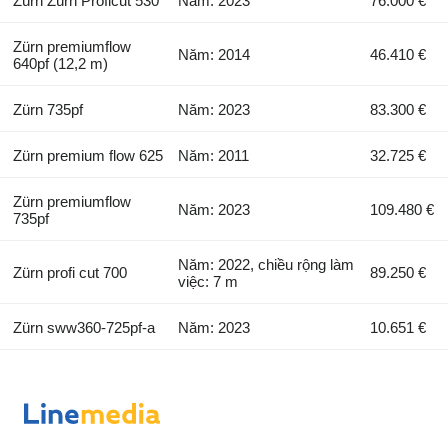
Zürn Zürn Proficut 530
Năm: 2023
76.000 €
Zürn premiumflow
Năm: 2014
46.410 €
640pf (12,2 m)
Zürn 735pf
Năm: 2023
83.300 €
Zürn premium flow 625
Năm: 2011
32.725 €
Zürn premiumflow
Năm: 2023
109.480 €
735pf
Năm: 2022, chiều rộng làm
Zürn profi cut 700
89.250 €
việc: 7 m
Zürn sww360-725pf-a
Năm: 2023
10.651 €