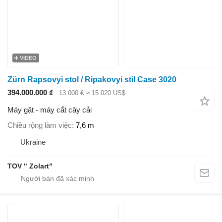
VIDEO
Zürn Rapsovyi stol / Ripakovyi stil Case 3020
394.000.000 ₫
13.000 €
≈ 15.020 US$
Máy gặt - máy cắt cây cải
Chiều rộng làm việc
7,6 m
Ukraine
TOV " Zolart"