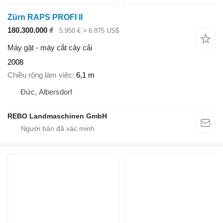
Zürn RAPS PROFI II
180.300.000 ₫
5.950 €
≈ 6.875 US$
Máy gặt - máy cắt cây cải
2008
Chiều rộng làm việc
6,1 m
Đức, Albersdorf
REBO Landmaschinen GmbH