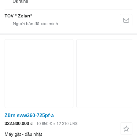
Ukraine
TOV " Zolart"
Zürn sww360-725pf-a
322.800.000 ₫
10.650 €
≈ 12.310 US$
Máy gặt - đầu nhặt