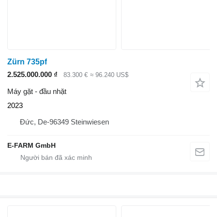
Zürn 735pf
2.525.000.000 ₫
83.300 €
≈ 96.240 US$
Máy gặt - đầu nhặt
2023
Đức, De-96349 Steinwiesen
E-FARM GmbH