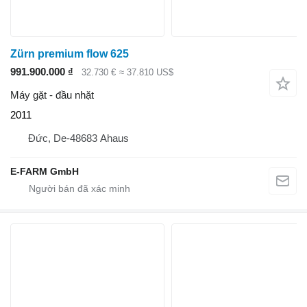
Zürn premium flow 625
991.900.000 ₫
32.730 €
≈ 37.810 US$
Máy gặt - đầu nhặt
2011
Đức, De-48683 Ahaus
E-FARM GmbH