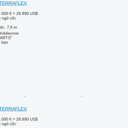
0 TERRAFLEX
.000 €
≈ 28.890 US$
t ngũ cốc
iệc
7,6 m
 Yubileynoe
PARTS"
i bán
0 TERRAFLEX
.000 €
≈ 28.890 US$
t ngũ cốc