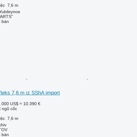
iệc
7,6 m
 Yubileynoe
PARTS"
i bán
leks 7,6 m iz SShA import
.000 US$
≈ 10.390 €
t ngũ cốc
iệc
7,6 m
khiv
TOV
i bán