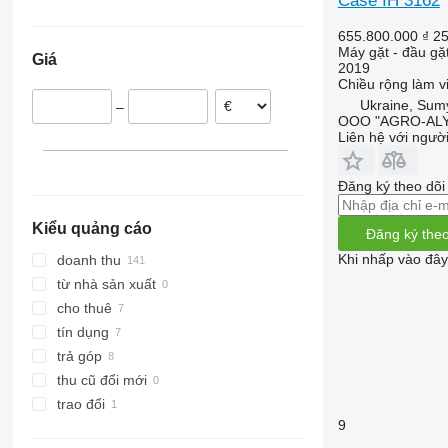
Case IH 3162
Ukraine
Swath Up
930
655.800.000 ₫
25
Đức
Vario
F-series
Máy gặt - đầu gặ
Giá
Ba Lan
M-series
2019
Chiều rộng làm v
Áo
Ukraine, Sum
–
Pháp
OOO "AGRO-ALY
Đan Mạch
Liên hệ với ngườ
Romania
Đăng ký theo dõ
Kiểu quảng cáo
Đăng ký theo
Khi nhấp vào đây
doanh thu
từ nhà sản xuất
cho thuê
tín dụng
trả góp
thu cũ đổi mới
trao đổi
9