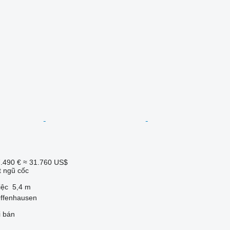
.490 €
≈ 31.760 US$
t ngũ cốc
iệc
5,4 m
Offenhausen
i bán