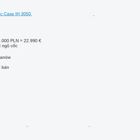
.000 PLN
≈ 22.990 €
t ngũ cốc
żanów
i bán