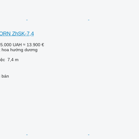
ORN ZhSK-7,4
15.000 UAH
≈ 13.900 €
ắt hoa hướng dương
iệc
7,4 m
i bán