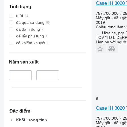
Case IH 302
Tình trạng
757.700.000 ₫
25
mới
Máy gặt - đầu gặ
2019
đã qua sử dụng
Chiều rộng làm v
đã đâm đụng
Ukraine, pgt.
để lấy phụ tùng
TOV "TD LIDER
Liên hệ với ngườ
có khiếm khuyết
Năm sản xuất
–
9
Case IH 302
Đặc điểm
757.700.000 ₫
25
Khối lượng tịnh
Máy gặt - đầu gặ