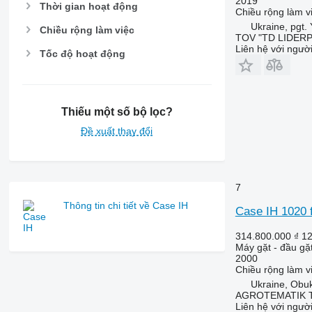
2019
Thời gian hoạt động
Chiều rộng làm v
Ukraine, pgt.
Chiều rộng làm việc
TOV "TD LIDER
Liên hệ với ngườ
Tốc độ hoạt động
Thiếu một số bộ lọc?
Đề xuất thay đổi
7
Thông tin chi tiết về Case IH
Case IH 1020 f
314.800.000 ₫
12
Máy gặt - đầu gặ
2000
Chiều rộng làm v
Ukraine, Obu
AGROTEMATIK 
Liên hệ với ngườ