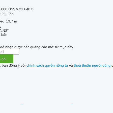
.000 US$
≈ 21.640 €
t ngũ cốc
iệc
13,7 m
y
aNS"
i bán
i để nhận được các quảng cáo mới từ mục này
 dõi
, bạn đồng ý với
chính sách quyền riêng tư
và
thoả thuận người dùng
c