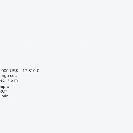
.000 US$
≈ 17.310 €
t ngũ cốc
iệc
7,6 m
nipro
RO"
i bán