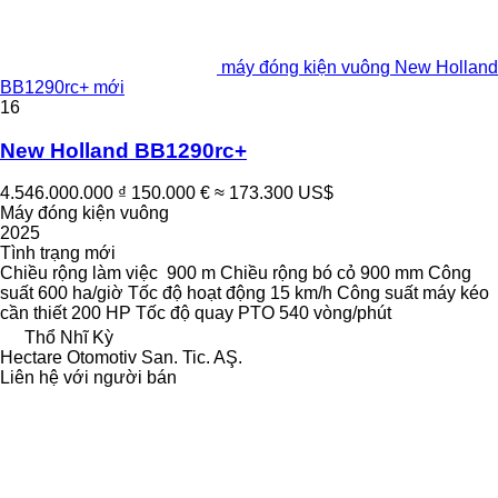
máy đóng kiện vuông New Holland
BB1290rc+ mới
16
New Holland BB1290rc+
4.546.000.000 ₫
150.000 €
≈ 173.300 US$
Máy đóng kiện vuông
2025
Tình trạng
mới
Chiều rộng làm việc
900 m
Chiều rộng bó cỏ
900 mm
Công
suất
600 ha/giờ
Tốc độ hoạt động
15 km/h
Công suất máy kéo
cần thiết
200 HP
Tốc độ quay PTO
540 vòng/phút
Thổ Nhĩ Kỳ
Hectare Otomotiv San. Tic. AŞ.
Liên hệ với người bán