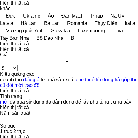
hiển thị tất cả
khác
Đức
Ukraine
Áo
Đan Mạch
Pháp
Na Uy
Latvia
Hà Lan
Ba Lan
Romania
Thụy Điển
Italia
Vương quốc Anh
Slovakia
Luxembourg
Litva
Tây Ban Nha
Bồ Đào Nha
Bỉ
hiển thị tất cả
hiển thị tất cả
Giá
–
Kiểu quảng cáo
doanh thu
đấu giá
từ nhà sản xuất
cho thuê
tín dụng
trả góp
thu
cũ đổi mới
trao đổi
hiển thị tất cả
Tình trạng
mới
đã qua sử dụng
đã đâm đụng
để lấy phụ tùng
trưng bày
hiển thị tất cả
Năm sản xuất
–
Số trục
1 trục
2 trục
hiển thị tất cả