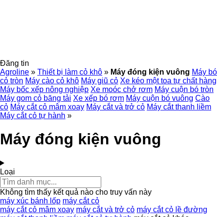
Đăng tin
Agroline
»
Thiết bị làm cỏ khô
»
Máy đóng kiện vuông
Máy bó
cỏ tròn
Máy cào cỏ khô
Máy giũ cỏ
Xe kéo một toa tự chất hàng
Máy bốc xếp nông nghiệp
Xe moóc chở rơm
Máy cuộn bó tròn
Máy gom cỏ băng tải
Xe xếp bó rơm
Máy cuộn bó vuông
Cào
cỏ
Máy cắt cỏ mâm xoay
Máy cắt và trở cỏ
Máy cắt thanh liềm
Máy cắt cỏ tự hành
»
Máy đóng kiện vuông
Loại
Không tìm thấy kết quả nào cho truy vấn này
máy xúc bánh lốp
máy cắt cỏ
máy cắt cỏ mâm xoay
máy cắt và trở cỏ
máy cắt cỏ lề đường