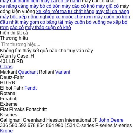
máy cắt thanh liềm
máy cắt cỏ tự hành
máy cắt cỏ khác
xe nâng càng
máy bó cỏ tròn
máy cào cỏ khô
máy giũ cỏ
máy
đóng kiện vuông
xe kéo một toa tự chất hàng
máy tải đa năng
máy bốc xếp nông nghiệp
xe moóc chở rơm
máy cuộn bó tròn
đầu nhặt
máy gom cỏ băng tải
máy cuộn bó vuông
xe xếp bó
rơm
cào cỏ
máy tháo cuộn cỏ khô
hiển thị tất cả
Thương hiệu
Không tìm thấy kết quả nào cho truy vấn này
Altun Iş
Case IH
431
LB
RB
Claas
Markant
Quadrant
Rollant
Variant
Deutz-Fahr
HD
RB
Elibol
Fahr
Fendt
Rotana
Feraboli
Extreme
Fiat
Fimaks
Fortschritt
K series
Gallignani
Greenland
Hesston
International
JF
John Deere
336
580
592
678
854
864
990
1534
C-series
F-series
M-series
Krone