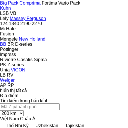
Big Pack
Comprima
Fortima
Vario Pack
Kuhn
LSB
VB
Lely
Massey Ferguson
124
1840
2190
2270
McHale
Fusion
Mengele
New Holland
BB
BR
D-series
Pöttinger
Impress
Rivierre Casalis
Sipma
PK
Z-series
Unia
VICON
LB
RV
Welger
AP
RP
hiển thị tất cả
Địa điểm
Tìm kiếm trong bán kính
Việt Nam
Châu Á
Thổ Nhĩ Kỳ
Uzbekistan
Tajikistan