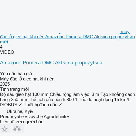
máy
đào lỗ gieo hạt khí nén Amazone Primera DMC Aktsiina propozytsiia
mới
4
VIDEO
Amazone Primera DMC Aktsiina propozytsiia
Yêu cầu báo giá
Máy đào lỗ gieo hạt khí nén
2025
Tình trạng
mới
Độ sâu gieo hạt
100 mm
Chiều rộng làm việc
3 m
Tạo khoảng cách
hàng
250 mm
Thể tích của bồn
5.800 1
Tốc độ hoạt động
15 km/h
ISOBUS
✓
Thiết bị đánh dấu
✓
Ukraine, Kyiv
Predpriyatie «Doyche Agrartehnik»
Liên hệ với người bán