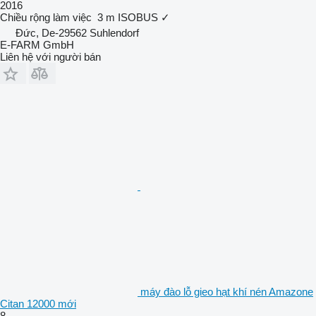
2016
Chiều rộng làm việc
3 m
ISOBUS
✓
Đức, De-29562 Suhlendorf
E-FARM GmbH
Liên hệ với người bán
máy đào lỗ gieo hạt khí nén Amazone
Citan 12000 mới
8