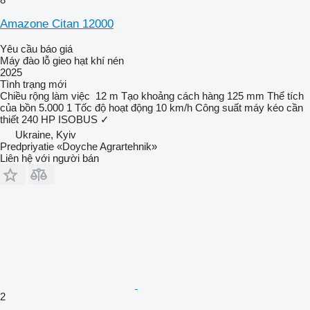
Amazone Citan 12000
Yêu cầu báo giá
Máy đào lỗ gieo hạt khí nén
2025
Tình trạng
mới
Chiều rộng làm việc
12 m
Tạo khoảng cách hàng
125 mm
Thể tích
của bồn
5.000 1
Tốc độ hoạt động
10 km/h
Công suất máy kéo cần
thiết
240 HP
ISOBUS
✓
Ukraine, Kyiv
Predpriyatie «Doyche Agrartehnik»
Liên hệ với người bán
2