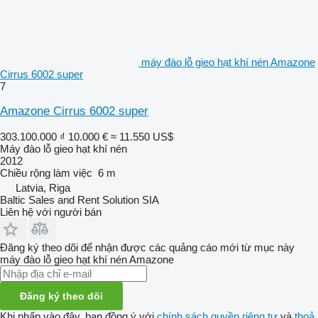
máy đào lỗ gieo hạt khí nén Amazone
Cirrus 6002 super
7
Amazone Cirrus 6002 super
303.100.000 ₫
10.000 €
≈ 11.550 US$
Máy đào lỗ gieo hạt khí nén
2012
Chiều rộng làm việc
6 m
Latvia, Riga
Baltic Sales and Rent Solution SIA
Liên hệ với người bán
Đăng ký theo dõi để nhận được các quảng cáo mới từ mục này
máy đào lỗ gieo hạt khí nén
Amazone
Đăng ký theo dõi
Khi nhấp vào đây, bạn đồng ý với
chính sách quyền riêng tư
và
thoả