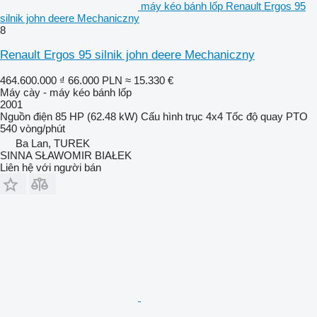
máy kéo bánh lốp Renault Ergos 95
silnik john deere Mechaniczny
8
Renault Ergos 95 silnik john deere Mechaniczny
464.600.000 ₫
66.000 PLN
≈ 15.330 €
Máy cày - máy kéo bánh lốp
2001
Nguồn điện
85 HP (62.48 kW)
Cấu hình trục
4x4
Tốc độ quay PTO
540 vòng/phút
Ba Lan, TUREK
SINNA SŁAWOMIR BIAŁEK
Liên hệ với người bán