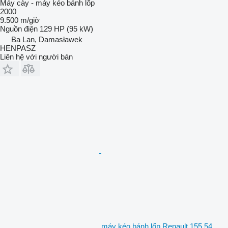
Máy cày - máy kéo bánh lốp
2000
9.500 m/giờ
Nguồn điện
129 HP (95 kW)
Ba Lan, Damasławek
HENPASZ
Liên hệ với người bán
máy kéo bánh lốp Renault 155.54