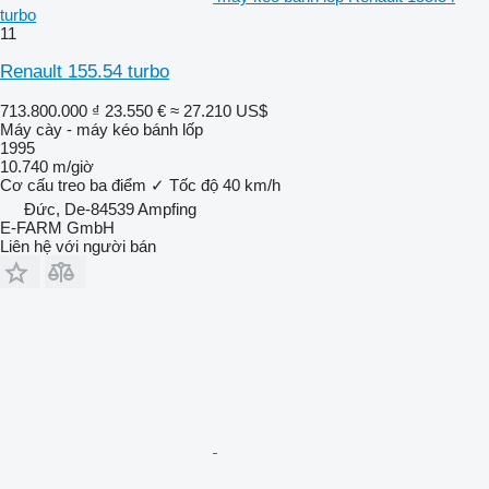
turbo
11
Renault 155.54 turbo
713.800.000 ₫
23.550 €
≈ 27.210 US$
Máy cày - máy kéo bánh lốp
1995
10.740 m/giờ
Cơ cấu treo ba điểm
✓
Tốc độ
40 km/h
Đức, De-84539 Ampfing
E-FARM GmbH
Liên hệ với người bán