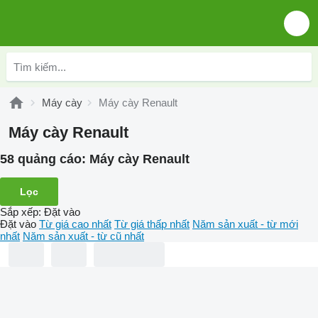
Máy cày
Máy cày Renault
Máy cày Renault
58 quảng cáo:
Máy cày Renault
Lọc
Sắp xếp
:
Đặt vào
Đặt vào
Từ giá cao nhất
Từ giá thấp nhất
Năm sản xuất - từ mới
nhất
Năm sản xuất - từ cũ nhất