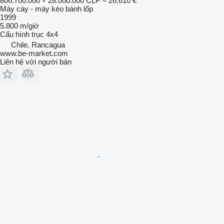
806.700.000 ₫
28.000.000 CLP
≈ 26.610 €
Máy cày - máy kéo bánh lốp
1999
5.800 m/giờ
Cấu hình trục
4x4
Chile, Rancagua
www.be-market.com
Liên hệ với người bán