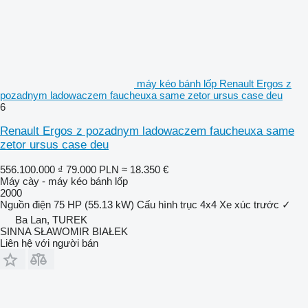
máy kéo bánh lốp Renault Ergos z
pozadnym ladowaczem faucheuxa same zetor ursus case deu
6
Renault Ergos z pozadnym ladowaczem faucheuxa same
zetor ursus case deu
556.100.000 ₫
79.000 PLN
≈ 18.350 €
Máy cày - máy kéo bánh lốp
2000
Nguồn điện
75 HP (55.13 kW)
Cấu hình trục
4x4
Xe xúc trước
✓
Ba Lan, TUREK
SINNA SŁAWOMIR BIAŁEK
Liên hệ với người bán