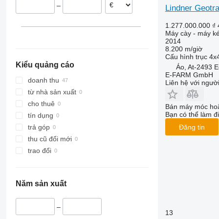
–
Lindner Geotr
CVX
2520
362
TVT
Farmall
2650
375
1.277.000.000 ₫
International
2850
390
Máy cày - máy ké
2014
JX
3025
399
8.200 m/giờ
Luxxum
3036 E
550
Cấu hình trục
4x
Kiểu quảng cáo
Áo, At-2493 
MX
3038 E
575
E-FARM GmbH
MXM
3040
590
doanh thu
Liên hệ với ngườ
MXU
3045 R
675
từ nhà sản xuất
Magnum
3046 R
690
cho thuê
Bán máy móc hoặ
Maxxum
3050
698
Bạn có thể làm đi
tín dụng
Optum
3140
3060
Đăng tin
trả góp
Puma
3320
3080
thu cũ đổi mới
Quadtrac
3340
3085
trao đổi
Quantum
3350
3640
STX
3640
4235
Năm sản xuất
Steiger
3720
4255
Vestrum
4052 R
4345
–
4066
4708
13