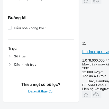
6530
6600
6610
Buồng lái
6620
6630
Điều hoà không khí
6800
6810
6820
11
6830
Trục
Lindner geotra
6900
Số trục
6910
1.078.000.000 ₫
Máy cày - máy ké
Cấu hình trục
6920
2001
6930
12.000 m/giờ
Tốc độ
40 km/h
7200
Đức, Hambur
7215 R
Thiếu một số bộ lọc?
E-FARM GmbH
7230 R
Liên hệ với ngườ
Đề xuất thay đổi
7250
7260 R
7270 R