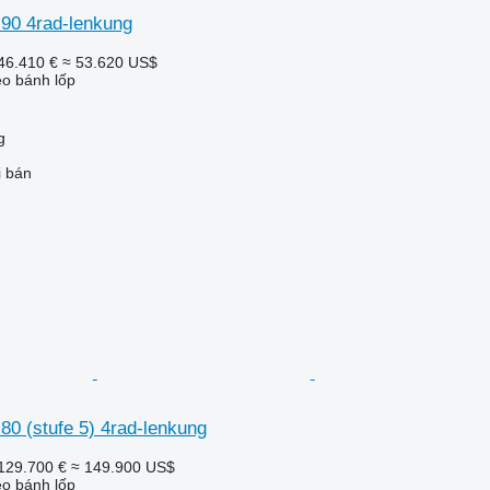
c 90 4rad-lenkung
46.410 €
≈ 53.620 US$
o bánh lốp
g
i bán
 80 (stufe 5) 4rad-lenkung
129.700 €
≈ 149.900 US$
o bánh lốp