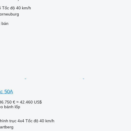
4
Tốc độ
40 km/h
Korneuburg
i bán
ac 50A
36.750 €
≈ 42.460 US$
o bánh lốp
hình trục
4x4
Tốc độ
40 km/h
artberg