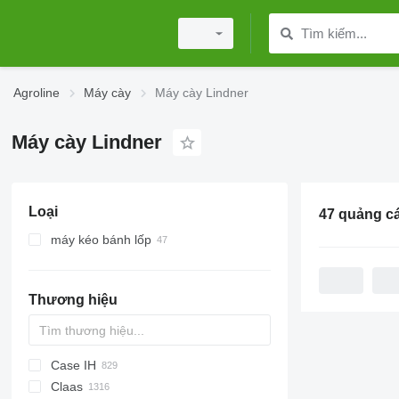
Agroline
Máy cày
Máy cày Lindner
Máy cày Lindner
Loại
47 quảng c
máy kéo bánh lốp
Thương hiệu
Case IH
Challenger
TTR
584
2505
CK
Claas
Tigre
704
310
775
CH
CFG