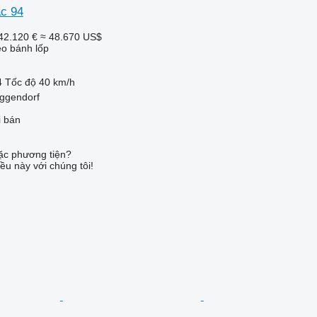
ac 94
42.120 €
≈ 48.670 US$
o bánh lốp
4
Tốc độ
40 km/h
Eggendorf
i bán
c phương tiện?
ều này với chúng tôi!