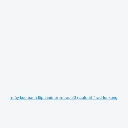
máy kéo bánh lốp Lindner lintrac 80 (stufe 5) 4rad-lenkung