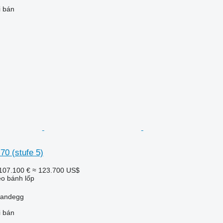
i bán
 70 (stufe 5)
107.100 €
≈ 123.700 US$
o bánh lốp
Randegg
i bán