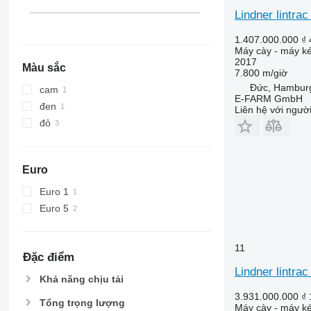
4430
5435
Lindner lintra
4520
5445
4650
5455
1.407.000.000 ₫
Máy cày - máy ké
5050 E
5460
2017
Màu sắc
5055 E
5465
7.800 m/giờ
5058 E
5611
Đức, Hambur
cam
E-FARM GmbH
5067 E
5710
đen
Liên hệ với ngườ
5070 M
5711
đỏ
5075
5713
5080
6140
5085 M
6180
Euro
5090
6190
Euro 1
5100
6260
Euro 5
5105 GN
6270
5115
6290
11
5210
6455
Đặc điểm
5615
6460
Lindner lintrac
Khả năng chịu tải
5620
6465
3.931.000.000 ₫
5720
6475
Tổng trọng lượng
Máy cày - máy ké