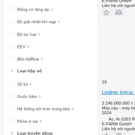
E-FARM GmbH
6175
7722
Liên hệ với ngườ
Động cơ tăng áp
6190
7724
6195 M
7726
Bộ giải nhiệt khí nạp
6195 R
8220
Bộ lọc hạt
6200
8240
6210
8250
EEV
6215
8650
6220
8660
Bồn AdBlue
6230
8670
6250
8690
Loại hộp số
6300
8727
19
Số lùi
6310
8732
Lindner lintrac
6320
8737
Guốc hãm
6330
8740
3.246.000.000 ₫
6410
Máy cày - máy ké
Hệ thống bôi trơn trung tâm
2024
6430 Premium
Áo, At-3263 
6510
Khóa vi sai
E-FARM GmbH
6520
Liên hệ với ngườ
Loại truyền động