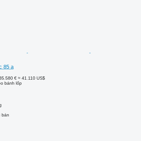
c 85 a
35.580 €
≈ 41.110 US$
o bánh lốp
g
i bán