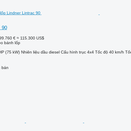
c 90
99.760 €
≈ 115.300 US$
o bánh lốp
HP (75 kW)
Nhiên liệu
dầu diesel
Cấu hình trục
4x4
Tốc độ
40 km/h
Tố
i bán