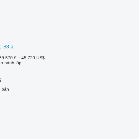
c 83 a
39.570 €
≈ 45.720 US$
o bánh lốp
g
i bán