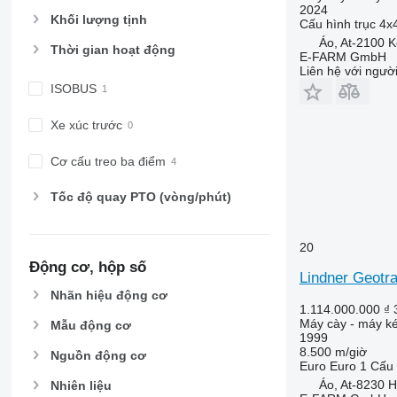
5820
6480
2024
Khối lượng tịnh
Cấu hình trục
4x
6090
6485
Áo, At-2100 
Thời gian hoạt động
6100
6490
E-FARM GmbH
Liên hệ với ngườ
6105
6495
ISOBUS
6110 B
6499
6110 M
6713
Xe xúc trước
6110 R
6715
6115
6716
Cơ cấu treo ba điểm
6120
7475
Tốc độ quay PTO (vòng/phút)
6125 M
7480
6125 R
7616
6130
7618
20
6135
7619
Động cơ, hộp số
Lindner Geotr
6140
7620
Nhãn hiệu động cơ
6145
7624
1.114.000.000 ₫
Máy cày - máy ké
Mẫu động cơ
6150 M
7716
1999
6150 R
7718
8.500 m/giờ
Nguồn động cơ
Euro
Euro 1
Cấu 
6155
7719
Áo, At-8230 H
Nhiên liệu
6170
7720