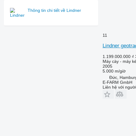
7280 R
7290 R
Thông tin chi tiết về Lindner
7310 R
7430
7600
11
7700
Lindner geotra
7710
7720
1.199.000.000 ₫
Máy cày - máy ké
7730
2005
7800
5.000 m/giờ
7810
Đức, Hambur
E-FARM GmbH
7820
Liên hệ với ngườ
7830
7920
7930
8100
8200
8220
8230