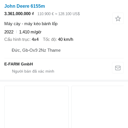
John Deere 6155m
3.361.000.000 ₫
110.900 €
≈ 128.100 US$
Máy cày - máy kéo bánh lốp
2022
1.410 m/giờ
Cấu hình trục
4x4
Tốc độ
40 km/h
Đức, Gb-Ox9 2Nz Thame
E-FARM GmbH