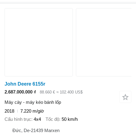
John Deere 6155r
2.687.000.000 ₫
88.660 €
≈ 102.400 US$
Máy cày - máy kéo bánh lốp
2018
7.220 m/giờ
Cấu hình trục
4x4
Tốc độ
50 km/h
Đức, De-21439 Marxen