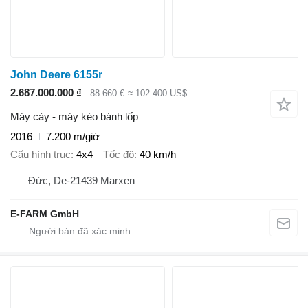
John Deere 6155r
2.687.000.000 ₫
88.660 €
≈ 102.400 US$
Máy cày - máy kéo bánh lốp
2016
7.200 m/giờ
Cấu hình trục
4x4
Tốc độ
40 km/h
Đức, De-21439 Marxen
E-FARM GmbH