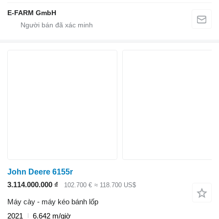
E-FARM GmbH
John Deere 6155r
3.114.000.000 ₫
102.700 €
≈ 118.700 US$
Máy cày - máy kéo bánh lốp
2021
6.642 m/giờ