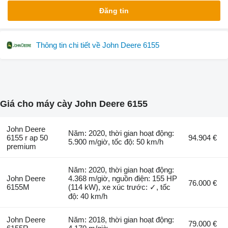
Đăng tin
Thông tin chi tiết về John Deere 6155
Giá cho máy cày John Deere 6155
John Deere
Năm: 2020, thời gian hoạt động:
6155 r ap 50
94.904 €
5.900 m/giờ, tốc độ: 50 km/h
premium
Năm: 2020, thời gian hoạt động:
John Deere
4.368 m/giờ, nguồn điện: 155 HP
76.000 €
6155M
(114 kW), xe xúc trước: ✓, tốc
độ: 40 km/h
John Deere
Năm: 2018, thời gian hoạt động:
79.000 €