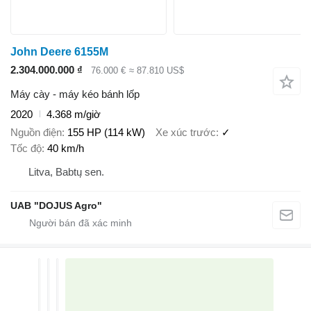
John Deere 6155M
2.304.000.000 ₫
76.000 €
≈ 87.810 US$
Máy cày - máy kéo bánh lốp
2020
4.368 m/giờ
Nguồn điện
155 HP (114 kW)
Xe xúc trước
✓
Tốc độ
40 km/h
Litva, Babtų sen.
UAB "DOJUS Agro"