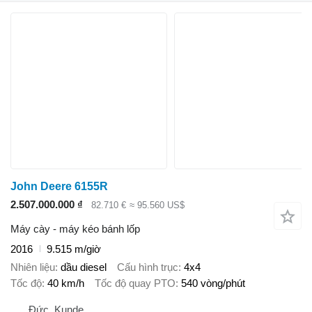
John Deere 6155R
2.507.000.000 ₫
82.710 €
≈ 95.560 US$
Máy cày - máy kéo bánh lốp
2016
9.515 m/giờ
Nhiên liệu
dầu diesel
Cấu hình trục
4x4
Tốc độ
40 km/h
Tốc độ quay PTO
540 vòng/phút
Đức, Kunde