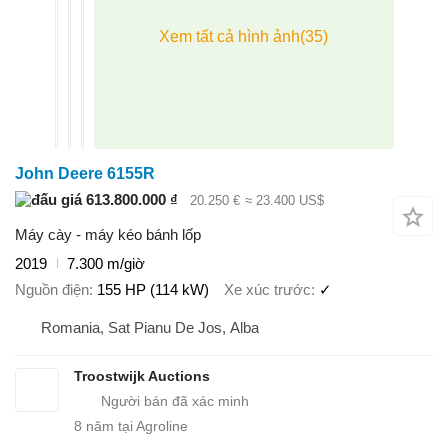
John Deere 6155R
613.800.000 ₫
20.250 €
≈ 23.400 US$
Máy cày - máy kéo bánh lốp
2019
7.300 m/giờ
Nguồn điện
155 HP (114 kW)
Xe xúc trước
✓
Romania, Sat Pianu De Jos, Alba
Troostwijk Auctions
8
năm tại Agroline