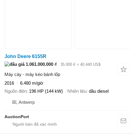
John Deere 6155R
1.061.000.000 ₫
35.000 €
≈ 40.440 US$
Máy cày - máy kéo bánh lốp
2016
6.480 m/giờ
Nguồn điện
196 HP (144 kW)
Nhiên liệu
dầu diesel
Bỉ, Antwerp
AuctionPort