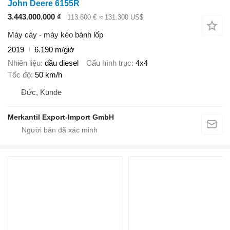
John Deere 6155R
3.443.000.000 ₫
113.600 €
≈ 131.300 US$
Máy cày - máy kéo bánh lốp
2019
6.190 m/giờ
Nhiên liệu
dầu diesel
Cấu hình trục
4x4
Tốc độ
50 km/h
Đức, Kunde
Merkantil Export-Import GmbH