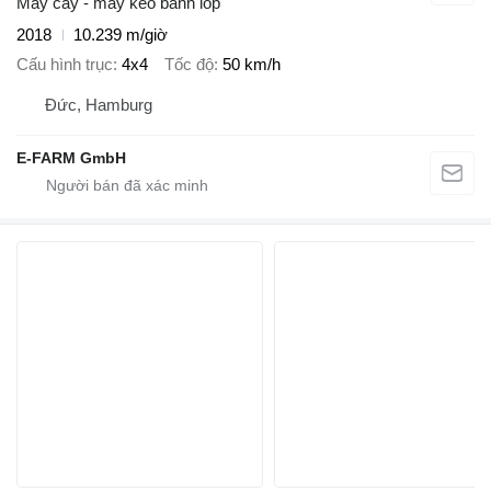
Máy cày - máy kéo bánh lốp
2018
10.239 m/giờ
Cấu hình trục
4x4
Tốc độ
50 km/h
Đức, Hamburg
E-FARM GmbH