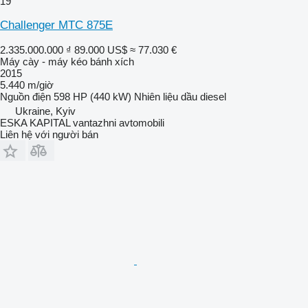
19
Challenger MTC 875E
2.335.000.000 ₫
89.000 US$
≈ 77.030 €
Máy cày - máy kéo bánh xích
2015
5.440 m/giờ
Nguồn điện
598 HP (440 kW)
Nhiên liệu
dầu diesel
Ukraine, Kyiv
ESKA KAPITAL vantazhni avtomobili
Liên hệ với người bán