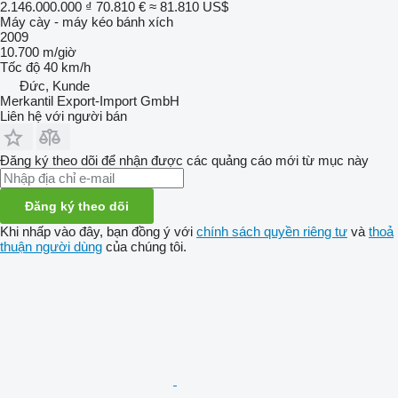
2.146.000.000 ₫
70.810 €
≈ 81.810 US$
Máy cày - máy kéo bánh xích
2009
10.700 m/giờ
Tốc độ
40 km/h
Đức, Kunde
Merkantil Export-Import GmbH
Liên hệ với người bán
Đăng ký theo dõi để nhận được các quảng cáo mới từ mục này
Đăng ký theo dõi
Khi nhấp vào đây, bạn đồng ý với
chính sách quyền riêng tư
và
thoả
thuận người dùng
của chúng tôi.