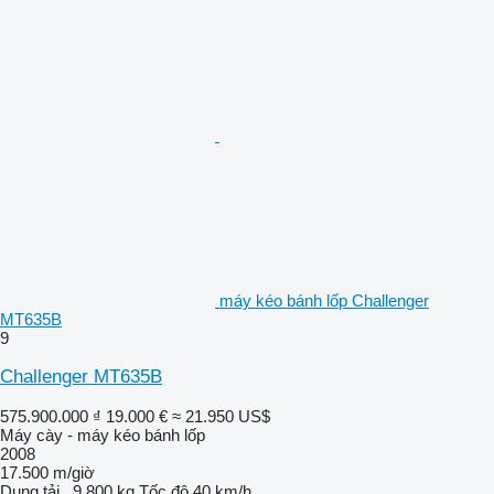
máy kéo bánh lốp Challenger
MT635B
9
Challenger MT635B
575.900.000 ₫
19.000 €
≈ 21.950 US$
Máy cày - máy kéo bánh lốp
2008
17.500 m/giờ
Dung tải.
9.800 kg
Tốc độ
40 km/h