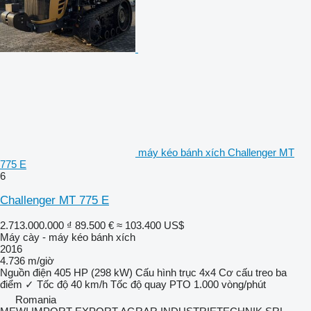
máy kéo bánh xích Challenger MT
775 E
6
Challenger MT 775 E
2.713.000.000 ₫
89.500 €
≈ 103.400 US$
Máy cày - máy kéo bánh xích
2016
4.736 m/giờ
Nguồn điện
405 HP (298 kW)
Cấu hình trục
4x4
Cơ cấu treo ba
điểm
✓
Tốc độ
40 km/h
Tốc độ quay PTO
1.000 vòng/phút
Romania