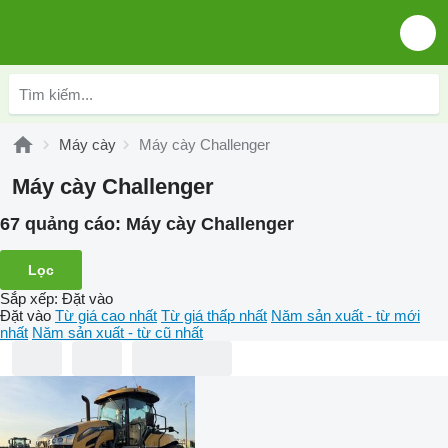
Máy cày
Máy cày Challenger
Máy cày Challenger
67 quảng cáo:
Máy cày Challenger
Lọc
Sắp xếp
:
Đặt vào
Đặt vào
Từ giá cao nhất
Từ giá thấp nhất
Năm sản xuất - từ mới
nhất
Năm sản xuất - từ cũ nhất