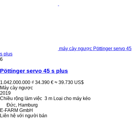
máy cày ngược Pöttinger servo 45
s plus
6
Pöttinger servo 45 s plus
1.042.000.000 ₫
34.390 €
≈ 39.730 US$
Máy cày ngược
2019
Chiều rộng làm việc
3 m
Loại
cho máy kéo
Đức, Hamburg
E-FARM GmbH
Liên hệ với người bán