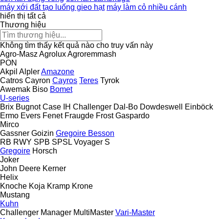
máy xới đất tạo luống gieo hạt
máy làm cỏ nhiều cánh
hiển thị tất cả
Thương hiệu
Không tìm thấy kết quả nào cho truy vấn này
Agro-Masz
Agrolux
Agroremmash
PON
Akpil
Alpler
Amazone
Catros
Cayron
Cayros
Teres
Tyrok
Awemak
Biso
Bomet
U-series
Brix
Bugnot
Case IH
Challenger
Dal-Bo
Dowdeswell
Einböck
Ermo
Evers
Fenet
Fraugde
Frost
Gaspardo
Mirco
Gassner
Goizin
Gregoire Besson
RB
RWY
SPB
SPSL
Voyager S
Gregoire
Horsch
Joker
John Deere
Kerner
Helix
Knoche
Koja
Kramp
Krone
Mustang
Kuhn
Challenger
Manager
MultiMaster
Vari-Master