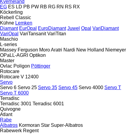
Kverneland
EG
ES
LD
PB
PW
RB
RG
RN
RS
RX
Köckerling
Rebell Classic
Kühne
Lemken
Diamant
EurOpal
EuroDiamant
Juwel
Opal
VariDiamant
VariOpal
VariTansanit
VariTitan
Maschio
L-series
Massey Ferguson
Moro Aratri
Nardi
New Holland
Niemeyer
OPaLL-AGRI
Optikon
Master
Ovlac
Poligon
Pöttinger
Rotocare
Rotocare V 12400
Servo
Servo 6
Servo 25
Servo 35
Servo 45
Servo 4000
Servo T
Servo T 6000
Terradisc
Terradisc 3001
Terradisc 6001
Quivogne
Atlant
Rabe
Albatros
Kormoran
Star
Super-Albatros
Rabewerk
Regent