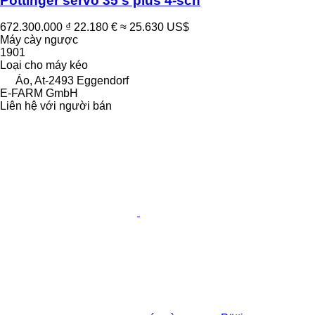
Pöttinger servo 35 s plus 4-sch
672.300.000 ₫
22.180 €
≈ 25.630 US$
Máy cày ngược
1901
Loại
cho máy kéo
Áo, At-2493 Eggendorf
E-FARM GmbH
Liên hệ với người bán