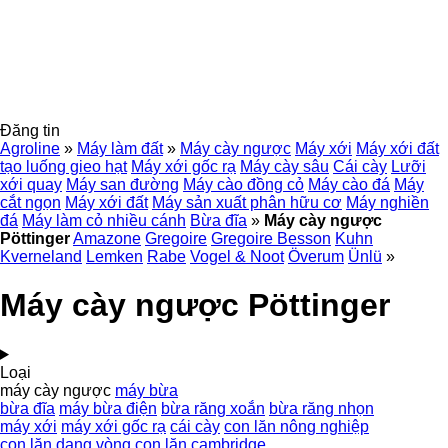
Đăng tin
Agroline
»
Máy làm đất
»
Máy cày ngược
Máy xới
Máy xới đất
tạo luống gieo hạt
Máy xới gốc rạ
Máy cày sâu
Cái cày
Lưỡi
xới quay
Máy san đường
Máy cào đồng cỏ
Máy cào đá
Máy
cắt ngọn
Máy xới đất
Máy sản xuất phân hữu cơ
Máy nghiền
đá
Máy làm cỏ nhiều cánh
Bừa đĩa
»
Máy cày ngược
Pöttinger
Amazone
Gregoire
Gregoire Besson
Kuhn
Kverneland
Lemken
Rabe
Vogel & Noot
Överum
Ünlü
»
Máy cày ngược Pöttinger
Loại
máy cày ngược
máy bừa
bừa đĩa
máy bừa điện
bừa răng xoắn
bừa răng nhọn
máy xới
máy xới gốc rạ
cái cày
con lăn nông nghiệp
con lăn dạng vòng
con lăn cambridge