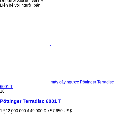
Deppe & Stücker GmbH
Liên hệ với người bán
máy cày ngược Pöttinger Terradisc
6001 T
18
Pöttinger Terradisc 6001 T
1.512.000.000 ₫
49.900 €
≈ 57.650 US$