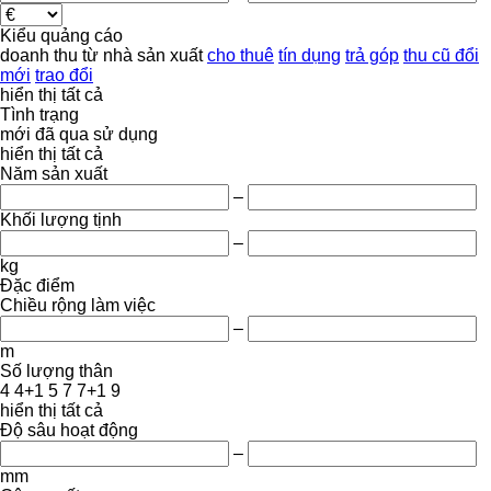
Kiểu quảng cáo
doanh thu
từ nhà sản xuất
cho thuê
tín dụng
trả góp
thu cũ đổi
mới
trao đổi
hiển thị tất cả
Tình trạng
mới
đã qua sử dụng
hiển thị tất cả
Năm sản xuất
–
Khối lượng tịnh
–
kg
Đặc điểm
Chiều rộng làm việc
–
m
Số lượng thân
4
4+1
5
7
7+1
9
hiển thị tất cả
Độ sâu hoạt động
–
mm