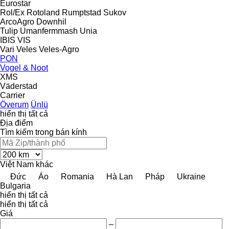
Eurostar
Rol/Ex
Rotoland
Rumptstad
Sukov
ArcoAgro
Downhil
Tulip
Umanfermmash
Unia
IBIS
VIS
Vari
Veles
Veles-Agro
PON
Vogel & Noot
XMS
Väderstad
Carrier
Överum
Ünlü
hiển thị tất cả
Địa điểm
Tìm kiếm trong bán kính
Việt Nam
khác
Đức
Áo
Romania
Hà Lan
Pháp
Ukraine
Bulgaria
hiển thị tất cả
hiển thị tất cả
Giá
–