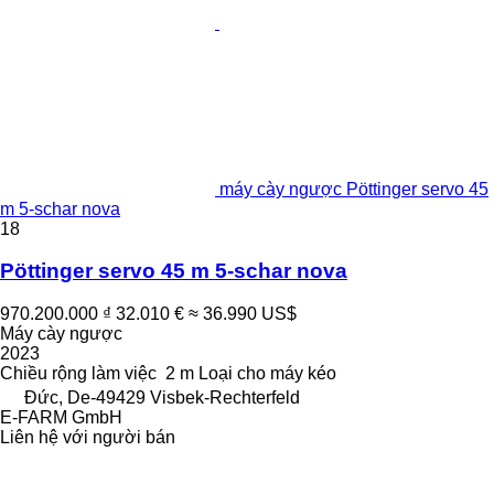
máy cày ngược Pöttinger servo 45
m 5-schar nova
18
Pöttinger servo 45 m 5-schar nova
970.200.000 ₫
32.010 €
≈ 36.990 US$
Máy cày ngược
2023
Chiều rộng làm việc
2 m
Loại
cho máy kéo
Đức, De-49429 Visbek-Rechterfeld
E-FARM GmbH
Liên hệ với người bán