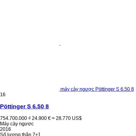
máy cày ngược Pöttinger S 6.50 8
16
Pöttinger S 6.50 8
754.700.000 ₫
24.900 €
≈ 28.770 US$
Máy cày ngược
2016
Số lượng thân
7+1