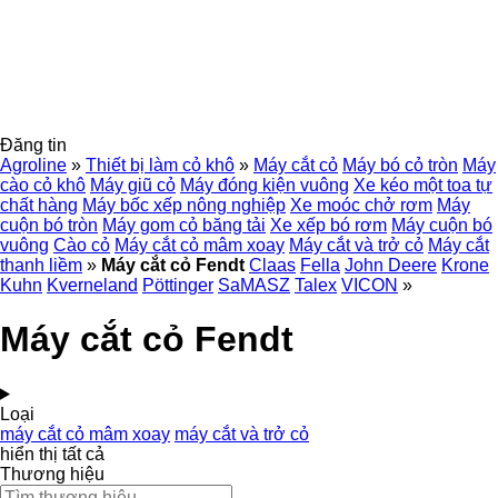
Đăng tin
Agroline
»
Thiết bị làm cỏ khô
»
Máy cắt cỏ
Máy bó cỏ tròn
Máy
cào cỏ khô
Máy giũ cỏ
Máy đóng kiện vuông
Xe kéo một toa tự
chất hàng
Máy bốc xếp nông nghiệp
Xe moóc chở rơm
Máy
cuộn bó tròn
Máy gom cỏ băng tải
Xe xếp bó rơm
Máy cuộn bó
vuông
Cào cỏ
Máy cắt cỏ mâm xoay
Máy cắt và trở cỏ
Máy cắt
thanh liềm
»
Máy cắt cỏ Fendt
Claas
Fella
John Deere
Krone
Kuhn
Kverneland
Pöttinger
SaMASZ
Talex
VICON
»
Máy cắt cỏ Fendt
Loại
máy cắt cỏ mâm xoay
máy cắt và trở cỏ
hiển thị tất cả
Thương hiệu