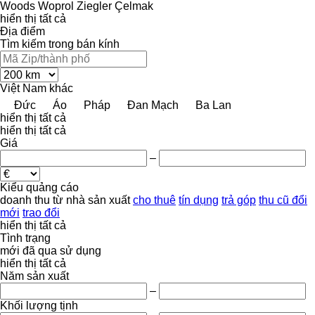
Woods
Woprol
Ziegler
Çelmak
hiển thị tất cả
Địa điểm
Tìm kiếm trong bán kính
Việt Nam
khác
Đức
Áo
Pháp
Đan Mạch
Ba Lan
hiển thị tất cả
hiển thị tất cả
Giá
–
Kiểu quảng cáo
doanh thu
từ nhà sản xuất
cho thuê
tín dụng
trả góp
thu cũ đổi
mới
trao đổi
hiển thị tất cả
Tình trạng
mới
đã qua sử dụng
hiển thị tất cả
Năm sản xuất
–
Khối lượng tịnh