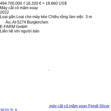
494.700.000 ₫
16.320 €
≈ 18.860 US$
Máy cắt cỏ mâm xoay
2022
Loại
gắn
Loại
cho máy kéo
Chiều rộng làm việc
3 m
Áo, At-5274 Burgkirchen
E-FARM GmbH
Liên hệ với người bán
máy cắt cỏ mâm xoay Fendt Slicer
3670 TLX