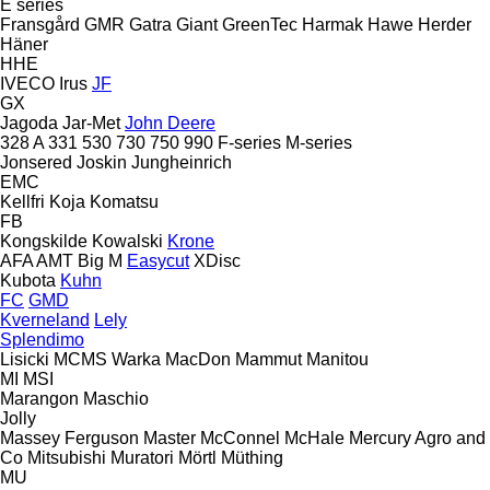
E series
Fransgård
GMR
Gatra
Giant
GreenTec
Harmak
Hawe
Herder
Häner
HHE
IVECO
Irus
JF
GX
Jagoda
Jar-Met
John Deere
328 A
331
530
730
750
990
F-series
M-series
Jonsered
Joskin
Jungheinrich
EMC
Kellfri
Koja
Komatsu
FB
Kongskilde
Kowalski
Krone
AFA
AMT
Big M
Easycut
XDisc
Kubota
Kuhn
FC
GMD
Kverneland
Lely
Splendimo
Lisicki
MCMS Warka
MacDon
Mammut
Manitou
MI
MSI
Marangon
Maschio
Jolly
Massey Ferguson
Master
McConnel
McHale
Mercury Agro and
Co
Mitsubishi
Muratori
Mörtl
Müthing
MU