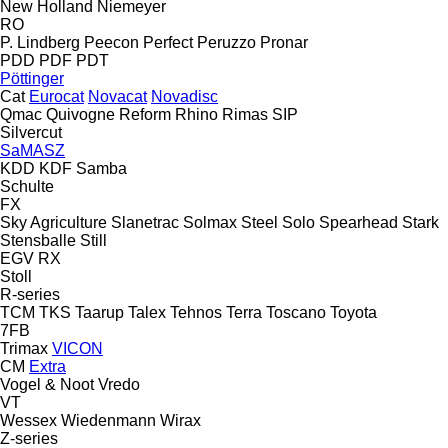
New Holland
Niemeyer
RO
P. Lindberg
Peecon
Perfect
Peruzzo
Pronar
PDD
PDF
PDT
Pöttinger
Cat
Eurocat
Novacat
Novadisc
Qmac
Quivogne
Reform
Rhino
Rimas
SIP
Silvercut
SaMASZ
KDD
KDF
Samba
Schulte
FX
Sky Agriculture
Slanetrac
Solmax Steel
Solo
Spearhead
Stark
Stensballe
Still
EGV
RX
Stoll
R-series
TCM
TKS
Taarup
Talex
Tehnos
Terra
Toscano
Toyota
7FB
Trimax
VICON
CM
Extra
Vogel & Noot
Vredo
VT
Wessex
Wiedenmann
Wirax
Z-series