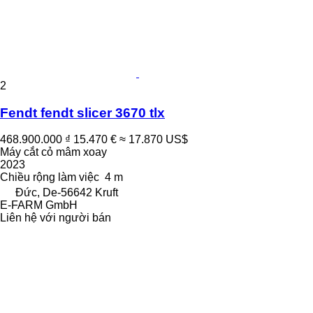
2
Fendt fendt slicer 3670 tlx
468.900.000 ₫
15.470 €
≈ 17.870 US$
Máy cắt cỏ mâm xoay
2023
Chiều rộng làm việc
4 m
Đức, De-56642 Kruft
E-FARM GmbH
Liên hệ với người bán