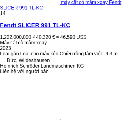
máy cắt cỏ mâm xoay Fendt
SLICER 991 TL-KC
14
Fendt SLICER 991 TL-KC
1.222.000.000 ₫
40.320 €
≈ 46.590 US$
Máy cắt cỏ mâm xoay
2023
Loại
gắn
Loại
cho máy kéo
Chiều rộng làm việc
9,3 m
Đức, Wildeshausen
Heinrich Schröder Landmaschinen KG
Liên hệ với người bán