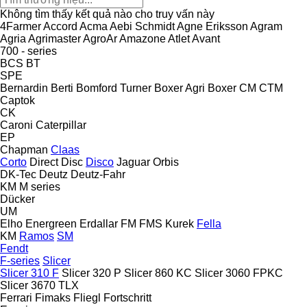
Không tìm thấy kết quả nào cho truy vấn này
4Farmer
Accord
Acma
Aebi Schmidt
Agne Eriksson
Agram
Agria
Agrimaster
AgroAr
Amazone
Atlet
Avant
700 - series
BCS
BT
SPE
Bernardin
Berti
Bomford Turner
Boxer Agri
Boxer
CM
CTM
Captok
CK
Caroni
Caterpillar
EP
Chapman
Claas
Corto
Direct Disc
Disco
Jaguar
Orbis
DK-Tec
Deutz
Deutz-Fahr
KM
M series
Dücker
UM
Elho
Energreen
Erdallar
FM
FMS Kurek
Fella
KM
Ramos
SM
Fendt
F-series
Slicer
Slicer 310 F
Slicer 320 P
Slicer 860 KC
Slicer 3060 FPKC
Slicer 3670 TLX
Ferrari
Fimaks
Fliegl
Fortschritt