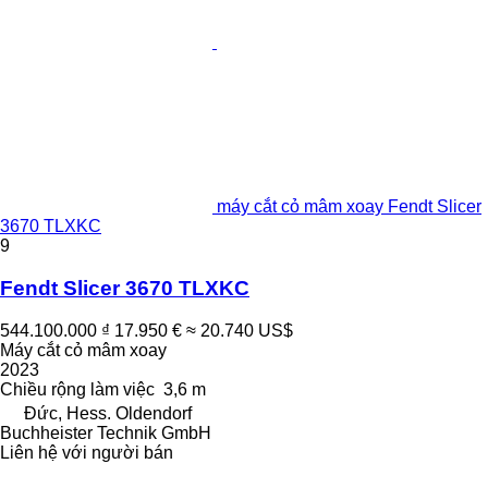
máy cắt cỏ mâm xoay Fendt Slicer
3670 TLXKC
9
Fendt Slicer 3670 TLXKC
544.100.000 ₫
17.950 €
≈ 20.740 US$
Máy cắt cỏ mâm xoay
2023
Chiều rộng làm việc
3,6 m
Đức, Hess. Oldendorf
Buchheister Technik GmbH
Liên hệ với người bán