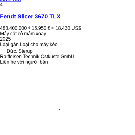
4
Fendt Slicer 3670 TLX
483.400.000 ₫
15.950 €
≈ 18.430 US$
Máy cắt cỏ mâm xoay
2025
Loại
gắn
Loại
cho máy kéo
Đức, Sterup
Raiffeisen Technik Ostküste GmbH
Liên hệ với người bán