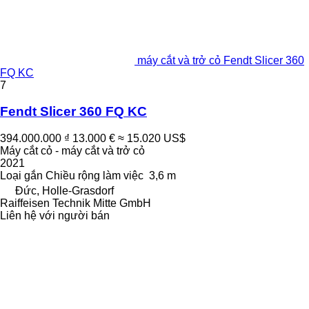
máy cắt và trở cỏ Fendt Slicer 360
FQ KC
7
Fendt Slicer 360 FQ KC
394.000.000 ₫
13.000 €
≈ 15.020 US$
Máy cắt cỏ - máy cắt và trở cỏ
2021
Loại
gắn
Chiều rộng làm việc
3,6 m
Đức, Holle-Grasdorf
Raiffeisen Technik Mitte GmbH
Liên hệ với người bán