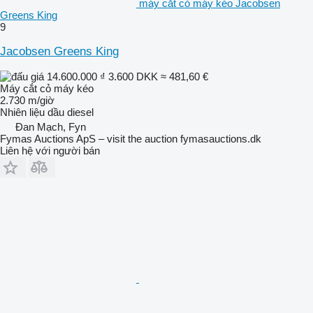
máy cắt cỏ máy kéo Jacobsen
Greens King
9
Jacobsen Greens King
14.600.000 ₫
3.600 DKK
≈ 481,60 €
Máy cắt cỏ máy kéo
2.730 m/giờ
Nhiên liệu
dầu diesel
Đan Mạch, Fyn
Fymas Auctions ApS – visit the auction fymasauctions.dk
Liên hệ với người bán