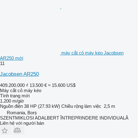
máy cắt cỏ máy kéo Jacobsen
AR250 mới
11
Jacobsen AR250
409.200.000 ₫
13.500 €
≈ 15.600 US$
Máy cắt cỏ máy kéo
Tình trạng
mới
1.200 m/giờ
Nguồn điện
38 HP (27.93 kW)
Chiều rộng làm việc
2,5 m
Romania, Borș
SZENTMIKLOSI ADALBERT ÎNTREPRINDERE INDIVIDUALĂ
Liên hệ với người bán