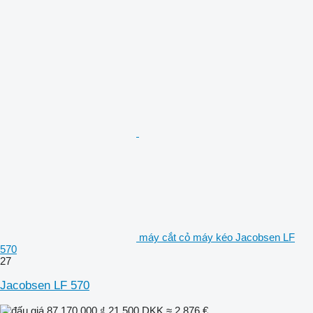
máy cắt cỏ máy kéo Jacobsen LF
570
27
Jacobsen LF 570
87.170.000 ₫
21.500 DKK
≈ 2.876 €