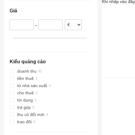
Khi nhấp vào đây
Ukraine
Giá
Hà Lan
Vương quốc Anh
–
Pháp
Áo
Ba Lan
Na Uy
Kiểu quảng cáo
doanh thu
tiền thuê
từ nhà sản xuất
cho thuê
tín dụng
trả góp
thu cũ đổi mới
trao đổi