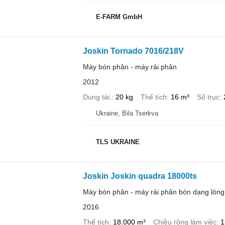
E-FARM GmbH
Joskin Tornado 7016/218V
Máy bón phân - máy rải phân
2012
Dung tải.
20 kg
Thể tích
16 m³
Số trục
Ukraine, Bila Tserkva
TLS UKRAINE
Joskin Joskin quadra 18000ts
Máy bón phân - máy rải phân bón dạng lỏng
2016
Thể tích
18.000 m³
Chiều rộng làm việc
1