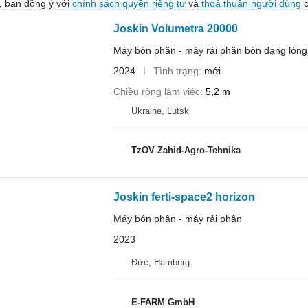
, bạn đồng ý với
chính sách quyền riêng tư
và
thoả thuận người dùng
c
Joskin Volumetra 20000
Máy bón phân - máy rải phân bón dạng lỏng
2024
Tình trạng
mới
Chiều rộng làm việc
5,2 m
Ukraine, Lutsk
TzOV Zahid-Agro-Tehnika
Joskin ferti-space2 horizon
Máy bón phân - máy rải phân
2023
Đức, Hamburg
E-FARM GmbH