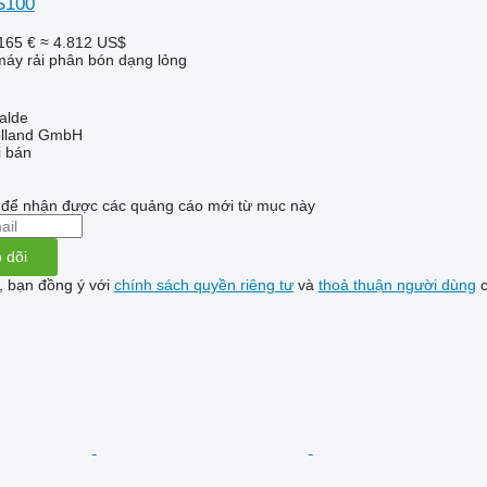
TS100
165 €
≈ 4.812 US$
áy rải phân bón dạng lỏng
alde
olland GmbH
i bán
i để nhận được các quảng cáo mới từ mục này
 dõi
, bạn đồng ý với
chính sách quyền riêng tư
và
thoả thuận người dùng
c