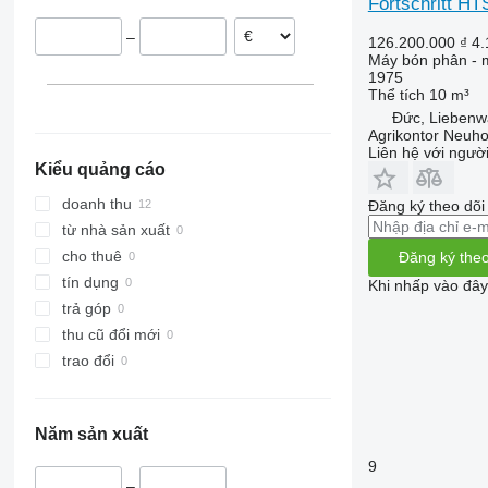
Fortschritt H
–
126.200.000 ₫
4.
Máy bón phân - m
1975
Thể tích
10 m³
Đức, Liebenw
Agrikontor Neuh
Liên hệ với ngườ
Kiểu quảng cáo
doanh thu
Đăng ký theo dõ
từ nhà sản xuất
cho thuê
Đăng ký theo
tín dụng
Khi nhấp vào đây
trả góp
thu cũ đổi mới
trao đổi
Năm sản xuất
9
–