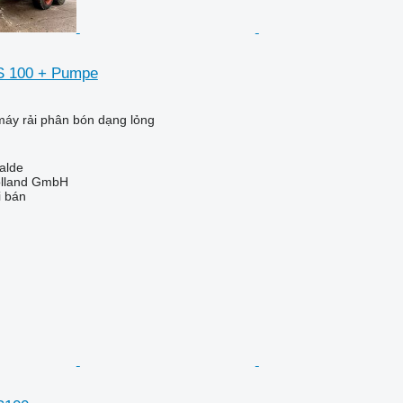
TS 100 + Pumpe
áy rải phân bón dạng lỏng
alde
olland GmbH
i bán