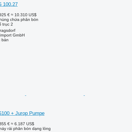
S 100.27
925 €
≈ 10.310 US$
thùng chứa phân bón
 trục
2
ragsdorf
t-Import GmbH
i bán
TS100 + Jurop Pumpe
355 €
≈ 6.187 US$
áy rải phân bón dạng lỏng