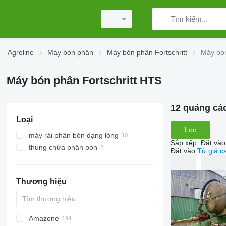
Agroline
Máy bón phân
Máy bón phân Fortschritt
Máy bón
Máy bón phân Fortschritt HTS
12 quảng cá
Loại
Lọc
máy rải phân bón dạng lỏng
Sắp xếp
:
Đặt vào
thùng chứa phân bón
Đặt vào
Từ giá c
Thương hiệu
Amazone
Exacta
XPL