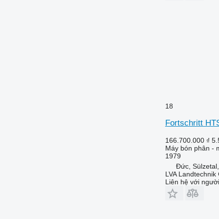
18
Fortschritt HT
166.700.000 ₫
5.
Máy bón phân - m
1979
Đức, Sülzetal
LVA Landtechni
Liên hệ với ngườ