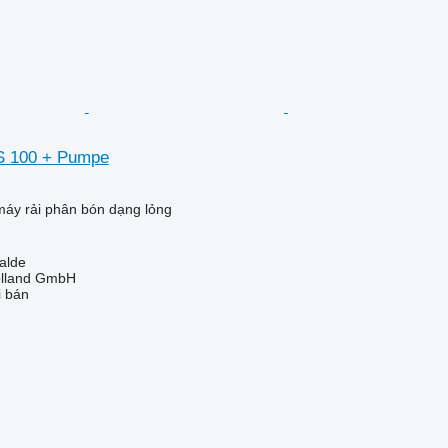
TS 100 + Pumpe
áy rải phân bón dạng lỏng
alde
olland GmbH
i bán