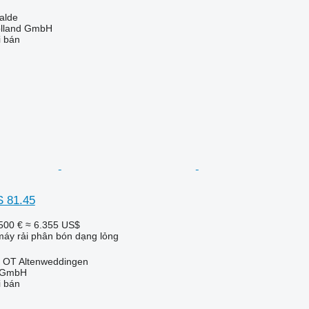
alde
olland GmbH
i bán
S 81.45
500 €
≈ 6.355 US$
áy rải phân bón dạng lỏng
, OT Altenweddingen
k GmbH
i bán