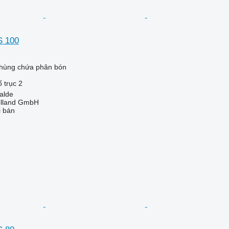
S 100
thùng chứa phân bón
 trục
2
alde
olland GmbH
i bán