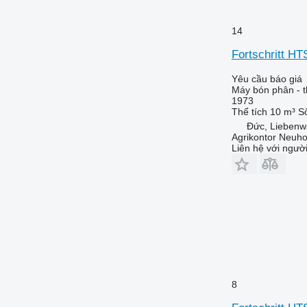
14
Fortschritt HT
Yêu cầu báo giá
Máy bón phân - 
1973
Thể tích
10 m³
Số
Đức, Liebenw
Agrikontor Neuh
Liên hệ với ngườ
8