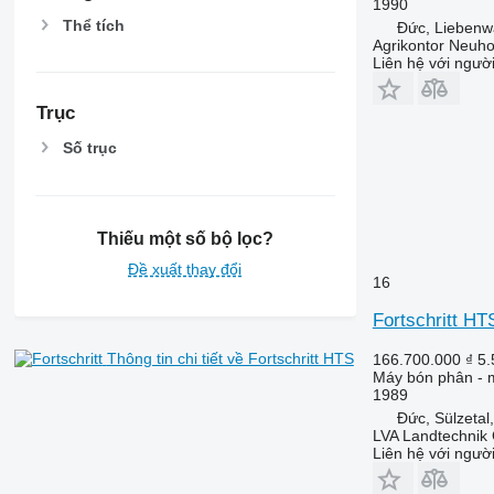
1990
Thể tích
Đức, Liebenw
Agrikontor Neuh
Liên hệ với ngườ
Trục
Số trục
Thiếu một số bộ lọc?
Đề xuất thay đổi
16
Fortschritt HT
Thông tin chi tiết về Fortschritt HTS
166.700.000 ₫
5.
Máy bón phân - m
1989
Đức, Sülzetal
LVA Landtechni
Liên hệ với ngườ