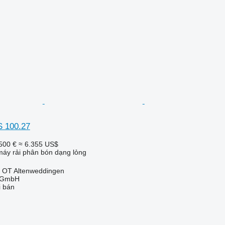
S 100.27
500 €
≈ 6.355 US$
áy rải phân bón dạng lỏng
, OT Altenweddingen
k GmbH
i bán