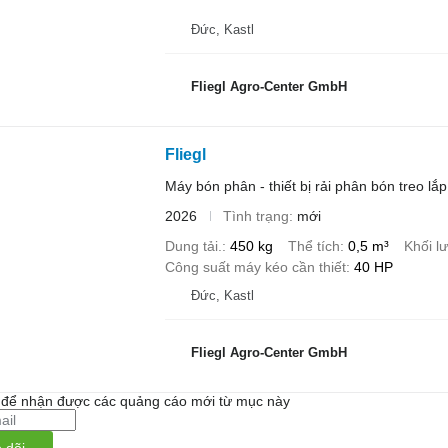
Đức, Kastl
Fliegl Agro-Center GmbH
Fliegl
Máy bón phân - thiết bị rải phân bón treo lắp
2026
Tình trạng
mới
Dung tải.
450 kg
Thể tích
0,5 m³
Khối l
Công suất máy kéo cần thiết
40 HP
Đức, Kastl
Fliegl Agro-Center GmbH
i để nhận được các quảng cáo mới từ mục này