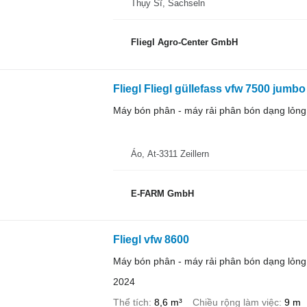
Thụy Sĩ, Sachseln
Fliegl Agro-Center GmbH
Fliegl Fliegl güllefass vfw 7500 jumbo 
Máy bón phân - máy rải phân bón dạng lỏng
Áo, At-3311 Zeillern
E-FARM GmbH
Fliegl vfw 8600
Máy bón phân - máy rải phân bón dạng lỏng
2024
Thể tích
8,6 m³
Chiều rộng làm việc
9 m