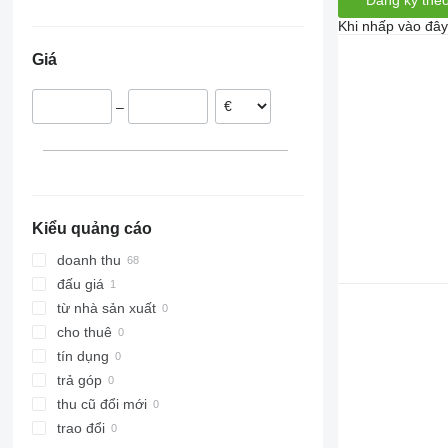
Đăng ký theo
Đức
Khi nhấp vào đây
Hungary
Giá
Na Uy
Áo
–
Ukraine
Hà Lan
Thụy Sĩ
Kiểu quảng cáo
doanh thu
đấu giá
từ nhà sản xuất
cho thuê
tín dụng
trả góp
thu cũ đổi mới
trao đổi