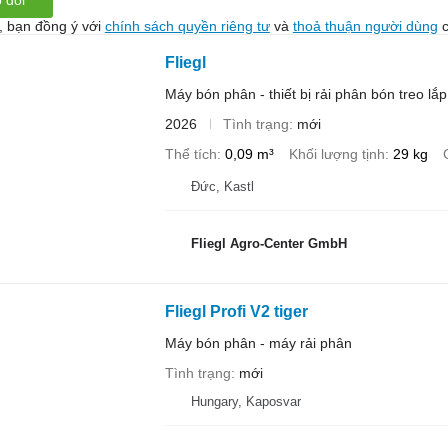
 dõi
, bạn đồng ý với
chính sách quyền riêng tư
và
thoả thuận người dùng
c
Fliegl
Máy bón phân - thiết bị rải phân bón treo lắp
2026
Tình trạng
mới
Thể tích
0,09 m³
Khối lượng tịnh
29 kg
Đức, Kastl
Fliegl Agro-Center GmbH
Fliegl Profi V2 tiger
Máy bón phân - máy rải phân
Tình trạng
mới
Hungary, Kaposvar