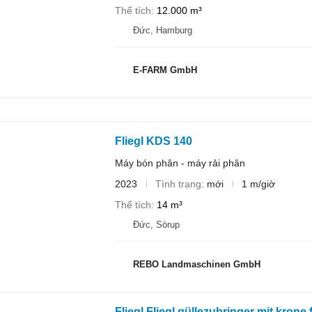
Thể tích
12.000 m³
Đức, Hamburg
E-FARM GmbH
Fliegl KDS 140
Máy bón phân - máy rải phân
2023
Tình trạng
mới
1 m/giờ
Thể tích
14 m³
Đức, Sörup
REBO Landmaschinen GmbH
Fliegl Fliegl güllezubringer mit krone 