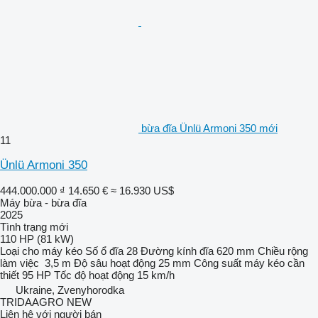
bừa đĩa Ünlü Armoni 350 mới
11
Ünlü Armoni 350
444.000.000 ₫
14.650 €
≈ 16.930 US$
Máy bừa - bừa đĩa
2025
Tình trạng
mới
110 HP (81 kW)
Loại
cho máy kéo
Số ổ đĩa
28
Đường kính đĩa
620 mm
Chiều rộng
làm việc
3,5 m
Độ sâu hoạt động
25 mm
Công suất máy kéo cần
thiết
95 HP
Tốc độ hoạt động
15 km/h
Ukraine, Zvenyhorodka
TRIDAAGRO NEW
Liên hệ với người bán