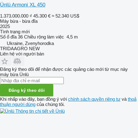
Ünlü Armoni XL 450
1.373.000.000 ₫
45.300 €
≈ 52.340 US$
Máy bừa - bừa đĩa
2025
Tình trạng
mới
Số ổ đĩa
36
Chiều rộng làm việc
4,5 m
Ukraine, Zvenyhorodka
TRIDAAGRO NEW
Liên hệ với người bán
Đăng ký theo dõi để nhận được các quảng cáo mới từ mục này
máy bừa
Ünlü
Đăng ký theo dõi
Khi nhấp vào đây, bạn đồng ý với
chính sách quyền riêng tư
và
thoả
thuận người dùng
của chúng tôi.
Thông tin chi tiết về Ünlü