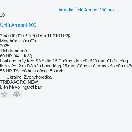
bừa đĩa Ünlü Armoni 200 mới
10
Ünlü Armoni 200
294.000.000 ₫
9.700 €
≈ 11.210 US$
Máy bừa - bừa đĩa
2025
Tình trạng
mới
60 HP (44.1 kW)
Loại
cho máy kéo
Số ổ đĩa
16
Đường kính đĩa
620 mm
Chiều rộng
làm việc
2 m
Độ sâu hoạt động
25 mm
Công suất máy kéo cần thiết
55 HP
Tốc độ hoạt động
15 km/h
Ukraine, Zvenyhorodka
TRIDAAGRO NEW
Liên hệ với người bán