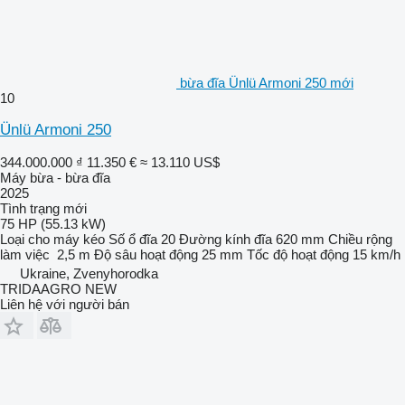
bừa đĩa Ünlü Armoni 250 mới
10
Ünlü Armoni 250
344.000.000 ₫
11.350 €
≈ 13.110 US$
Máy bừa - bừa đĩa
2025
Tình trạng
mới
75 HP (55.13 kW)
Loại
cho máy kéo
Số ổ đĩa
20
Đường kính đĩa
620 mm
Chiều rộng
làm việc
2,5 m
Độ sâu hoạt động
25 mm
Tốc độ hoạt động
15 km/h
Ukraine, Zvenyhorodka
TRIDAAGRO NEW
Liên hệ với người bán