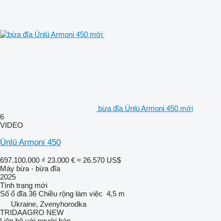
bừa đĩa Ünlü Armoni 450 mới
6
VIDEO
Ünlü Armoni 450
697.100.000 ₫
23.000 €
≈ 26.570 US$
Máy bừa - bừa đĩa
2025
Tình trạng
mới
Số ổ đĩa
36
Chiều rộng làm việc
4,5 m
Ukraine, Zvenyhorodka
TRIDAAGRO NEW
Liên hệ với người bán