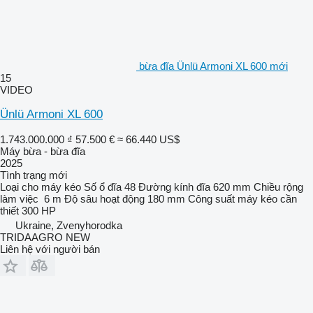
bừa đĩa Ünlü Armoni XL 600 mới
15
VIDEO
Ünlü Armoni XL 600
1.743.000.000 ₫
57.500 €
≈ 66.440 US$
Máy bừa - bừa đĩa
2025
Tình trạng
mới
Loại
cho máy kéo
Số ổ đĩa
48
Đường kính đĩa
620 mm
Chiều rộng
làm việc
6 m
Độ sâu hoạt động
180 mm
Công suất máy kéo cần
thiết
300 HP
Ukraine, Zvenyhorodka
TRIDAAGRO NEW
Liên hệ với người bán