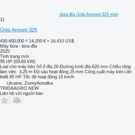
bừa đĩa Ünlü Armoni 325 mới
11
Ünlü Armoni 325
430.400.000 ₫
14.200 €
≈ 16.410 US$
Máy bừa - bừa đĩa
2025
Tình trạng
mới
95 HP (69.83 kW)
Loại
cho máy kéo
Số ổ đĩa
26
Đường kính đĩa
620 mm
Chiều rộng
làm việc
3,25 m
Độ sâu hoạt động
25 mm
Công suất máy kéo cần
thiết
85 HP
Tốc độ hoạt động
15 km/h
Ukraine, Zvenyhorodka
TRIDAAGRO NEW
Liên hệ với người bán