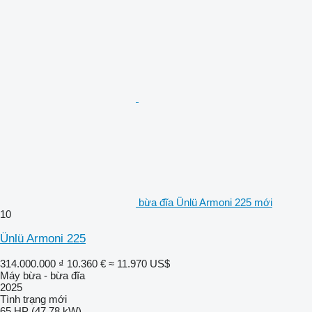
bừa đĩa Ünlü Armoni 225 mới
10
Ünlü Armoni 225
314.000.000 ₫
10.360 €
≈ 11.970 US$
Máy bừa - bừa đĩa
2025
Tình trạng
mới
65 HP (47.78 kW)