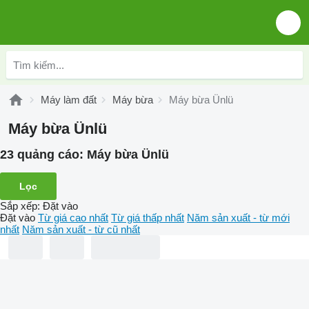
Máy làm đất
Máy bừa
Máy bừa Ünlü
Máy bừa Ünlü
23 quảng cáo:
Máy bừa Ünlü
Lọc
Sắp xếp
:
Đặt vào
Đặt vào
Từ giá cao nhất
Từ giá thấp nhất
Năm sản xuất - từ mới
nhất
Năm sản xuất - từ cũ nhất