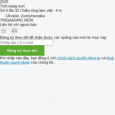
2025
Tình trạng
mới
Số ổ đĩa
32
Chiều rộng làm việc
4 m
Ukraine, Zvenyhorodka
TRIDAAGRO NEW
Liên hệ với người bán
Đăng ký theo dõi để nhận được các quảng cáo mới từ mục này
Đăng ký theo dõi
Khi nhấp vào đây, bạn đồng ý với
chính sách quyền riêng tư
và
thoả
thuận người dùng
của chúng tôi.