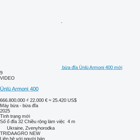
bừa đĩa Ünlü Armoni 400 mới
9
VIDEO
Ünlü Armoni 400
666.800.000 ₫
22.000 €
≈ 25.420 US$
Máy bừa - bừa đĩa
2025
Tình trạng
mới
Số ổ đĩa
32
Chiều rộng làm việc
4 m
Ukraine, Zvenyhorodka
TRIDAAGRO NEW
Liên hệ với người bán