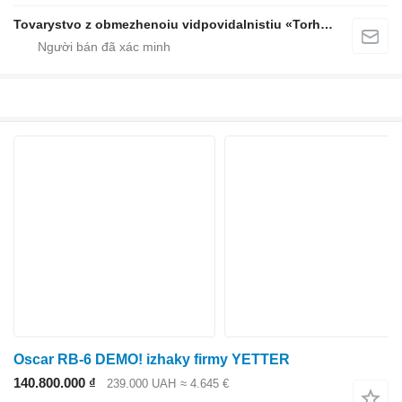
Tovarystvo z obmezhenoiu vidpovidalnistiu «Torhovyi Dim Ahro Partnery»
Oscar RB-6 DEMO! izhaky firmy YETTER
140.800.000 ₫
239.000 UAH
≈ 4.645 €