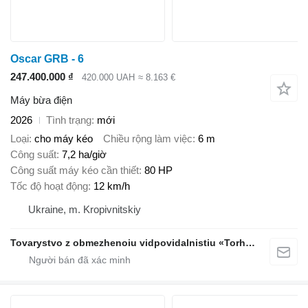
Oscar GRB - 6
247.400.000 ₫
420.000 UAH
≈ 8.163 €
Máy bừa điện
2026
Tình trạng
mới
Loại
cho máy kéo
Chiều rộng làm việc
6 m
Công suất
7,2 ha/giờ
Công suất máy kéo cần thiết
80 HP
Tốc độ hoạt động
12 km/h
Ukraine, m. Kropivnitskiy
Tovarystvo z obmezhenoiu vidpovidalnistiu «Torhovyi Dim Ahro Partnery»