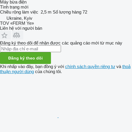
Máy bừa điện
Tình trạng
mới
Chiều rộng làm việc
2,5 m
Số lượng hàng
72
Ukraine, Kyiv
TOV «FERM Ye»
Liên hệ với người bán
Đăng ký theo dõi để nhận được các quảng cáo mới từ mục này
Đăng ký theo dõi
Khi nhấp vào đây, bạn đồng ý với
chính sách quyền riêng tư
và
thoả
thuận người dùng
của chúng tôi.