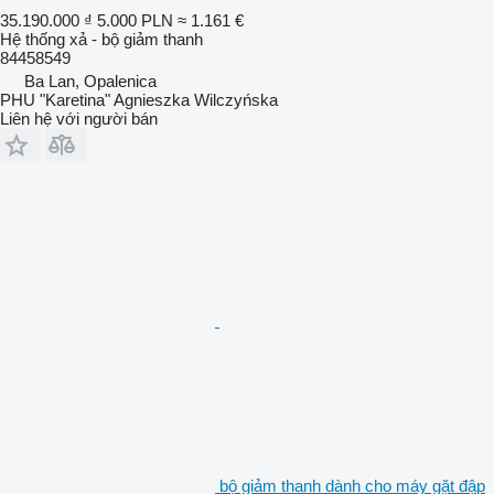
35.190.000 ₫
5.000 PLN
≈ 1.161 €
Hệ thống xả - bộ giảm thanh
84458549
Ba Lan, Opalenica
PHU "Karetina" Agnieszka Wilczyńska
Liên hệ với người bán
bộ giảm thanh dành cho máy gặt đập