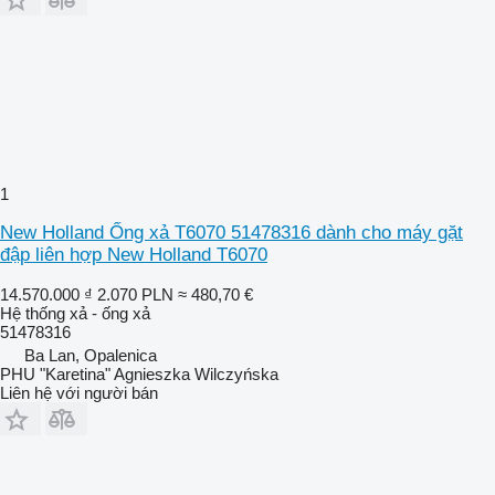
1
New Holland Ống xả T6070 51478316 dành cho máy gặt
đập liên hợp New Holland T6070
14.570.000 ₫
2.070 PLN
≈ 480,70 €
Hệ thống xả - ống xả
51478316
Ba Lan, Opalenica
PHU "Karetina" Agnieszka Wilczyńska
Liên hệ với người bán