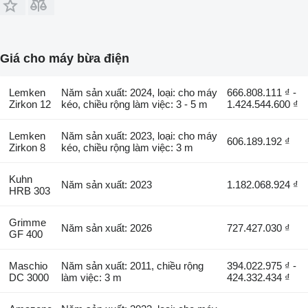
Giá cho máy bừa điện
Lemken
Năm sản xuất: 2024, loại: cho máy
666.808.111 ₫ -
Zirkon 12
kéo, chiều rộng làm việc: 3 - 5 m
1.424.544.600 ₫
Lemken
Năm sản xuất: 2023, loại: cho máy
606.189.192 ₫
Zirkon 8
kéo, chiều rộng làm việc: 3 m
Kuhn
Năm sản xuất: 2023
1.182.068.924 ₫
HRB 303
Grimme
Năm sản xuất: 2026
727.427.030 ₫
GF 400
Maschio
Năm sản xuất: 2011, chiều rộng
394.022.975 ₫ -
DC 3000
làm việc: 3 m
424.332.434 ₫