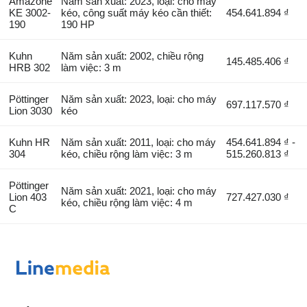
Amazone
Năm sản xuất: 2023, loại: cho máy
KE 3002-
kéo, công suất máy kéo cần thiết:
454.641.894 ₫
190
190 HP
Kuhn
Năm sản xuất: 2002, chiều rộng
145.485.406 ₫
HRB 302
làm việc: 3 m
Pöttinger
Năm sản xuất: 2023, loại: cho máy
697.117.570 ₫
Lion 3030
kéo
Kuhn HR
Năm sản xuất: 2011, loại: cho máy
454.641.894 ₫ -
304
kéo, chiều rộng làm việc: 3 m
515.260.813 ₫
Pöttinger
Năm sản xuất: 2021, loại: cho máy
Lion 403
727.427.030 ₫
kéo, chiều rộng làm việc: 4 m
C