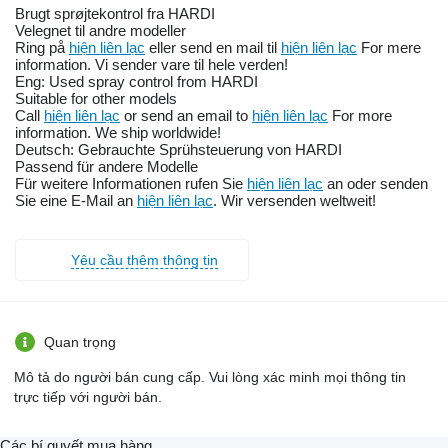
Brugt sprøjtekontrol fra HARDI
Velegnet til andre modeller
Ring på
hiện liên lạc
eller send en mail til
hiện liên lạc
For mere
information. Vi sender vare til hele verden!
Eng: Used spray control from HARDI
Suitable for other models
Call
hiện liên lạc
or send an email to
hiện liên lạc
For more
information. We ship worldwide!
Deutsch: Gebrauchte Sprühsteuerung von HARDI
Passend für andere Modelle
Für weitere Informationen rufen Sie
hiện liên lạc
an oder senden
Sie eine E-Mail an
hiện liên lạc
. Wir versenden weltweit!
Yêu cầu thêm thông tin
Quan trọng
Mô tả do người bán cung cấp. Vui lòng xác minh mọi thông tin
trực tiếp với người bán.
Các bí quyết mua hàng