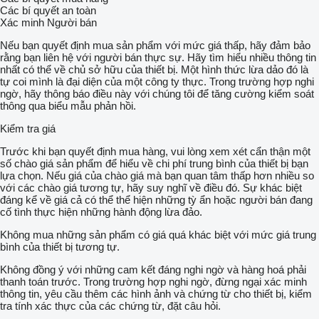
Các bí quyết an toàn
Xác minh Người bán
Nếu bạn quyết định mua sản phẩm với mức giá thấp, hãy đảm bảo
rằng bạn liên hệ với người bán thực sự. Hãy tìm hiểu nhiều thông tin
nhất có thể về chủ sở hữu của thiết bị. Một hình thức lừa dảo đó là
tự coi mình là đại diện của một công ty thực. Trong trường hợp nghi
ngờ, hãy thông báo điều này với chúng tôi để tăng cường kiểm soát
thông qua biểu mẫu phản hồi.
Kiểm tra giá
Trước khi bạn quyết định mua hàng, vui lòng xem xét cẩn thận một
số chào giá sản phẩm để hiểu về chi phí trung bình của thiết bị bạn
lựa chọn. Nếu giá của chào giá mà bạn quan tâm thấp hơn nhiều so
với các chào giá tương tự, hãy suy nghĩ về điều đó. Sự khác biệt
đáng kể về giá cả có thể thể hiện những tỳ ẩn hoặc người bán đang
cố tình thực hiện những hành động lừa đảo.
Không mua những sản phẩm có giá quá khác biệt với mức giá trung
bình của thiết bị tương tự.
Không đồng ý với những cam kết đáng nghi ngờ và hàng hoá phải
thanh toán trước. Trong trường hợp nghi ngờ, đừng ngại xác minh
thông tin, yêu cầu thêm các hình ảnh và chứng từ cho thiết bị, kiểm
tra tính xác thực của các chứng từ, đặt câu hỏi.