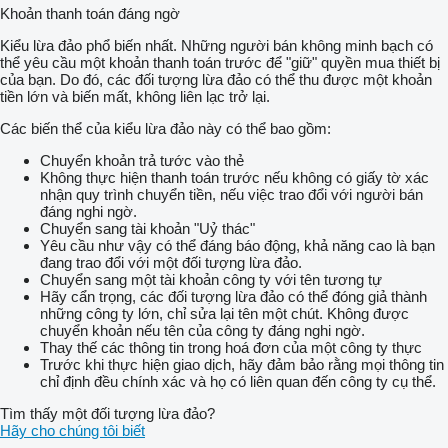
Khoản thanh toán đáng ngờ
Kiểu lừa đảo phổ biến nhất. Những người bán không minh bạch có
thể yêu cầu một khoản thanh toán trước để "giữ" quyền mua thiết bị
của bạn. Do đó, các đối tượng lừa đảo có thể thu được một khoản
tiền lớn và biến mất, không liên lạc trở lại.
Các biến thể của kiểu lừa đảo này có thể bao gồm:
Chuyển khoản trả tước vào thẻ
Không thực hiện thanh toán trước nếu không có giấy tờ xác
nhận quy trình chuyển tiền, nếu việc trao đổi với người bán
đáng nghi ngờ.
Chuyển sang tài khoản "Uỷ thác"
Yêu cầu như vậy có thể đáng báo động, khả năng cao là bạn
đang trao đổi với một đối tượng lừa đảo.
Chuyển sang một tài khoản công ty với tên tương tự
Hãy cẩn trọng, các đối tượng lừa đảo có thể đóng giả thành
những công ty lớn, chỉ sửa lại tên một chút. Không được
chuyển khoản nếu tên của công ty đáng nghi ngờ.
Thay thế các thông tin trong hoá đơn của một công ty thực
Trước khi thực hiện giao dịch, hãy đảm bảo rằng mọi thông tin
chỉ định đều chính xác và họ có liên quan đến công ty cụ thể.
Tìm thấy một đối tượng lừa đảo?
Hãy cho chúng tôi biết